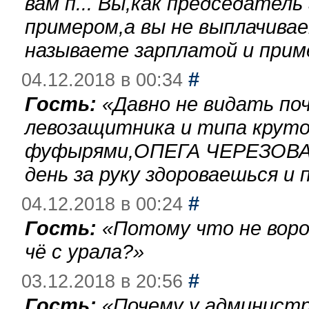
вам п... Вы,как председател
примером,а вы не выплачива
называете зарплатой и при
#
04.12.2018 в 00:34
Гость:
«
Давно не видать по
левозащитника и типа круто
фуфырями,ОПЕГА ЧЕРЕЗОВА-
день за руку здороваешься и п
#
04.12.2018 в 00:24
Гость:
«
Потому что не воро
чё с урала?
»
#
03.12.2018 в 20:56
Гость:
«
Почему у администр