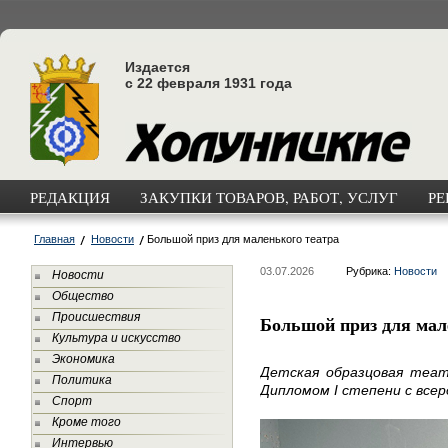
Издается
с 22 февраля 1931 года
РЕДАКЦИЯ
ЗАКУПКИ ТОВАРОВ, РАБОТ, УСЛУГ
РЕ
Главная
Новости
Большой приз для маленького театра
03.07.2026
Рубрика:
Новости
Новости
Общество
Происшествия
Большой приз для мал
Культура и искусство
Экономика
Детская образцовая теат
Политика
Дипломом I степени с всер
Спорт
Кроме того
Интервью