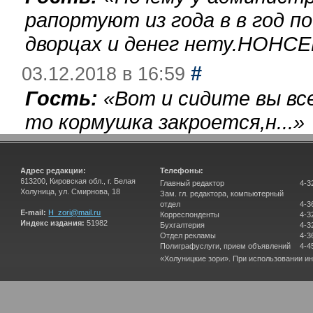
рапортуют из года в в год п
дворцах и денег нету.НОНСЕ
#
03.12.2018 в 16:59
Гость:
«
Вот и сидите вы вс
то кормушка закроется,н...
»
Адрес редакции:
Телефоны:
613200, Кировская обл., г. Белая
Главный редактор
4-3
Холуница, ул. Смирнова, 18
Зам. гл. редактора, компьютерный
отдел
4-3
E-mail:
H_zori@mail.ru
Корреспонденты
4-3
Индекс издания:
51982
Бухгалтерия
4-3
Отдел рекламы
4-3
Полиграфуслуги, прием объявлений
4-4
«Холуницкие зори». При использовании и