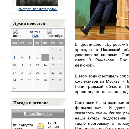
смотреть все фотографии
Архив новостей
август
2026
пон
втр
срд
чет
пят
суб
вск
В фестивале «Бугровский
проходит в Псковской о
1
2
участвовали впервые. Они
3
4
5
6
7
8
9
книге В. Рыжакова «Про
девчонок».
10
11
12
13
14
15
16
17
18
19
20
21
22
23
В этом году фестиваль собр
24
25
26
27
28
29
30
коллективов из Москвы и М
Ленинградской области, П
31
представлял только наш «Д
Погода в регионе
Спектакли были разными п
фольклорные… И даже и
оказалось очень близко р
Белая Холуница
наши актеры подготовили 
такую программу, а потом
Постановка же белохолунич