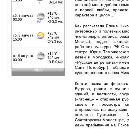
но в ней много доброго юм
и первой любви, предател
характера в целом…
Как рассказала Елена Нико
интересных и полезных мас
члены жюри: актриса, режи
Москва), педагог актер
работник культуры РФ Оль
театра Юрия Томошевског
детей и молодежи, киноак
«Русская антреприза» имен
Санкт-Петербург), облад
художественного слова Мих
Кстати, название фестива
Бугрово, рядом с пушкин
зданий, в частности, сох
(«гарнец» – старинная рус
своего и просмотра спе
отправились на экскурсию
поместье Пушкиных – Ми
Святогорском монастыре, г
день пребывания на Псков