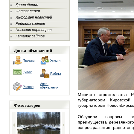
Краеведение
Фотогалерея
Информер новостей
Рейтинг сайтов
Новости партнеров
Каталог сайтов
Доска объявлений
Продам
Услуги
Куплю
Работа
Авто-
Разное
объявления
Министр строительства 
губернатором Кировско
Фотогалерея
губернатором Новосибирско
Обсудили вопросы раз
преимущества деревянного
вопрос развития градпотен