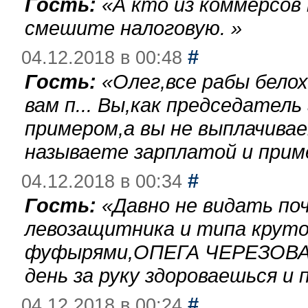
Гость:
«
А кто из коммерсов
смешите налоговую.
»
#
04.12.2018 в 00:48
Гость:
«
Олег,все рабы бело
вам п... Вы,как председател
примером,а вы не выплачива
называете зарплатой и при
#
04.12.2018 в 00:34
Гость:
«
Давно не видать по
левозащитника и типа круто
фуфырями,ОПЕГА ЧЕРЕЗОВА-
день за руку здороваешься и п
#
04.12.2018 в 00:24