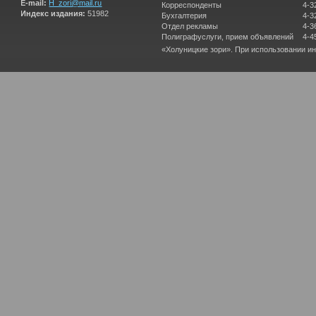
E-mail:
H_zori@mail.ru
Корреспонденты
4-3
Индекс издания:
51982
Бухгалтерия
4-3
Отдел рекламы
4-3
Полиграфуслуги, прием объявлений
4-4
«Холуницкие зори». При использовании и