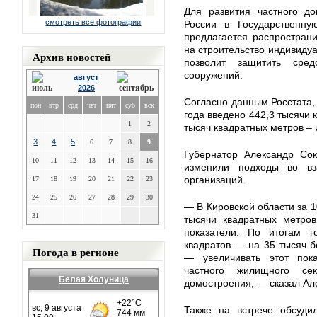
Для развития частного д
смотреть все фотографии
России в Государственну
предлагается распростран
на строительство индивиду
Архив новостей
позволит защитить сре
сооружений.
август
2026
Согласно данным Росстата, 
пон
втр
срд
чет
пят
суб
вск
года введено 442,3 тысячи 
1
2
тысяч квадратных метров –
3
4
5
6
7
8
9
Губернатор Александр Сок
10
11
12
13
14
15
16
изменили подходы во вз
организаций.
17
18
19
20
21
22
23
24
25
26
27
28
29
30
— В Кировской области за 1
31
тысячи квадратных метро
показатели. По итогам 
квадратов — на 35 тысяч б
Погода в регионе
— увеличивать этот пока
частного жилищного се
Белая Холуница
домостроения, — сказал Ал
Также на встрече обсуди