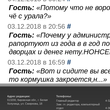
Гость:
«
Потому что не воро
чё с урала?
»
#
03.12.2018 в 20:56
Гость:
«
Почему у администр
рапортуют из года в в год п
дворцах и денег нету.НОНСЕ
#
03.12.2018 в 16:59
Гость:
«
Вот и сидите вы вс
то кормушка закроется,н...
»
Адрес редакции:
Телефоны:
613200, Кировская обл., г. Белая
Главный редактор
4-3
Холуница, ул. Смирнова, 18
Зам. гл. редактора, компьютерный
отдел
4-3