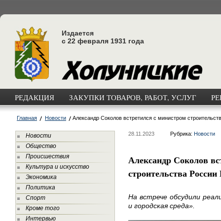
Издается
с 22 февраля 1931 года
РЕДАКЦИЯ
ЗАКУПКИ ТОВАРОВ, РАБОТ, УСЛУГ
РЕ
Главная
Новости
Александр Соколов встретился с министром строительс
28.11.2023
Рубрика:
Новости
Новости
Общество
Происшествия
Александр Соколов вс
Культура и искусство
строительства Росси
Экономика
Политика
На встрече обсудили реал
Спорт
и городская среда».
Кроме того
Интервью