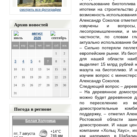
использование биотоплива
ипотеки на строительство 
смотреть все фотографии
возможность использования 
Александр Соколов отметил
Архив новостей
озвучены и вопросы,
лесопромышленники, и м
август
частности, по словам гл
2026
актуально использование би
пон
втр
срд
чет
пят
суб
вск
– Сильно потеряли пеллет
европейские рынки. Из био
1
2
для нашей области наиб
3
4
5
6
7
8
9
выделяет 15 млрд рублей н
мазута на биотопливо. И н
10
11
12
13
14
15
16
изучим вопрос с министерс
17
18
19
20
21
22
23
Александр Соколов.
24
25
26
27
28
29
30
Следующий вопрос – дерев
– На деревянное домостро
31
можно будет деревянное д
по переселению из ве
Погода в регионе
домостроительные комб
поддержку, – отметил Алек
Ростовской области заи
Белая Холуница
домостроения. И наши цены
компании «Хольц Хаус», их 
как, например, в Шабали