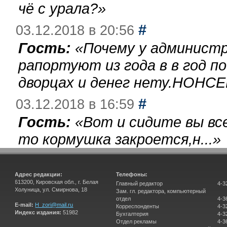
чё с урала?
»
#
03.12.2018 в 20:56
Гость:
«
Почему у администр
рапортуют из года в в год п
дворцах и денег нету.НОНСЕ
#
03.12.2018 в 16:59
Гость:
«
Вот и сидите вы вс
то кормушка закроется,н...
»
Адрес редакции:
Телефоны:
613200, Кировская обл., г. Белая
Главный редактор
4-3
Холуница, ул. Смирнова, 18
Зам. гл. редактора, компьютерный
отдел
4-3
E-mail:
H_zori@mail.ru
Корреспонденты
4-3
Индекс издания:
51982
Бухгалтерия
4-3
Отдел рекламы
4-3