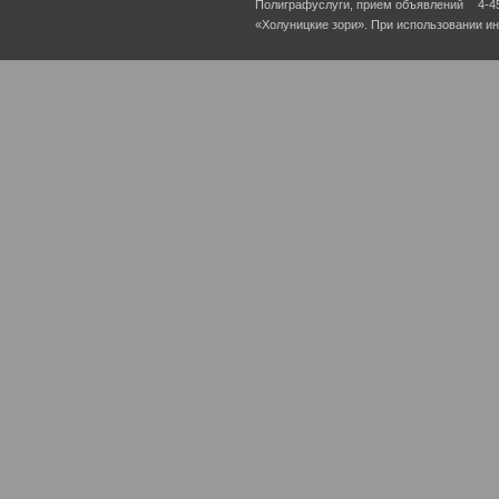
Полиграфуслуги, прием объявлений
4-4
«Холуницкие зори». При использовании и