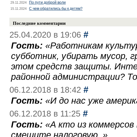
По пути доброй воли
29.11.2024
С чем обратились бы к детям?
15.11.2024
Последние комментарии
#
25.04.2020 в 19:06
Гость:
«
Работникам культу
субботник, убирать мусор, г
этом средств защиты. Инте
районной администрации? То
#
06.12.2018 в 18:42
Гость:
«
И до нас уже америк
#
06.12.2018 в 11:25
Гость:
«
А кто из коммерсов
смешите налоговую.
»