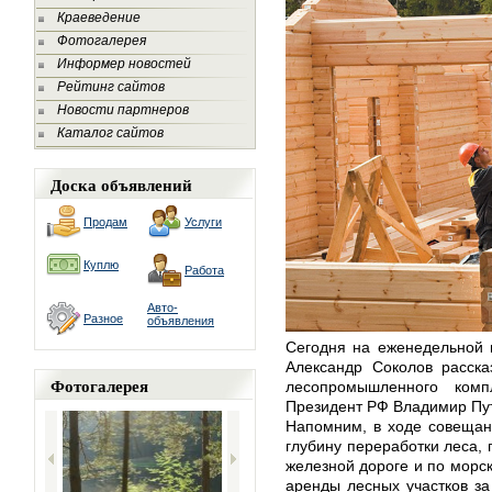
Краеведение
Фотогалерея
Информер новостей
Рейтинг сайтов
Новости партнеров
Каталог сайтов
Доска объявлений
Продам
Услуги
Куплю
Работа
Авто-
Разное
объявления
Сегодня на еженедельной 
Александр Соколов расска
Фотогалерея
лесопромышленного ком
Президент РФ Владимир Пу
Напомним, в ходе совещани
глубину переработки леса, 
железной дороге и по морск
аренды лесных участков за