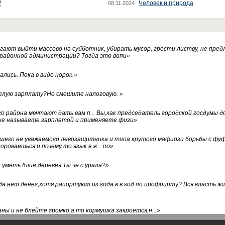
?
Человек и природа
08.11.2024
ают выйти массово на субботник, убирать мусор, грести листву, не пред
 районной администрации? Тогда это вопи
»
лись. Пока в виде норок.
»
белую зарплату?Не смешите налоговую.
»
го района мечтают дать вам п... Вы,как председатель городской госдумы 
ые называете зарплатой и применяете физи
»
нашего не уважаемого левозащитника и типа крутого мафиози борьбы с 
ороваешься и почему то язык в ж... по
»
уметь блин,деревня.Ты чё с урала?
»
а нет денег,хотя рапортуют из года в в год по профициту? Вся власть жи
ны и не блейте громко,а то кормушка закроется,н...
»