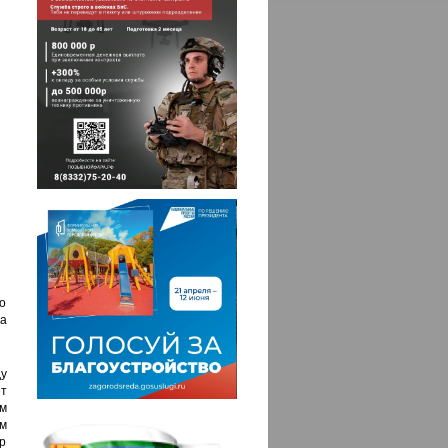
 о
а
у
т
м
м
р