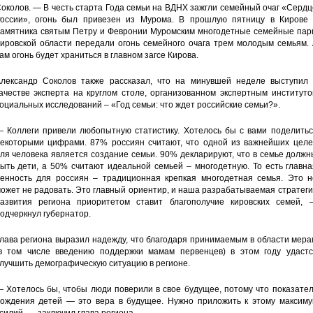
околов. — В честь старта Года семьи на ВДНХ зажгли семейный очаг «Серд
оссии», огонь был привезен из Мурома. В прошлую пятницу в Кирове 
амятника святым Петру и Февронии Муромским многодетные семейные пар
ировской области передали огонь семейного очага трем молодым семьям. 
ам огонь будет храниться в главном загсе Кирова.
лександр Соколов также рассказал, что на минувшей неделе выступил 
ачестве эксперта на круглом столе, организованном экспертным институт
оциальных исследований – «Год семьи: что ждет российские семьи?».
 Коллеги привели любопытную статистику. Хотелось бы с вами поделитьс
екоторыми цифрами. 87% россиян считают, что одной из важнейших целе
ля человека является создание семьи. 90% декларируют, что в семье долж
ыть дети, а 50% считают идеальной семьей – многодетную. То есть главн
енность для россиян – традиционная крепкая многодетная семья. Это н
ожет не радовать. Это главный ориентир, и наша разрабатываемая стратег
азвития региона приоритетом ставит благополучие кировских семей, 
одчеркнул губернатор.
лава региона выразил надежду, что благодаря принимаемым в области мер
в том числе введению поддержки мамам первенцев) в этом году удастс
лучшить демографическую ситуацию в регионе.
 Хотелось бы, чтобы люди поверили в свое будущее, потому что показате
ождения детей — это вера в будущее. Нужно приложить к этому максиму