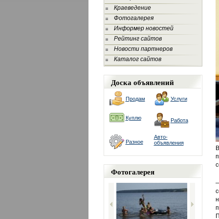
Краеведение
Фотогалерея
Информер новостей
Рейтинг сайтов
Новости партнеров
Каталог сайтов
Доска объявлений
Продам
Услуги
Куплю
Работа
Авто-
Разное
объявления
В
п
с
Фотогалерея
—
с
н
п
П