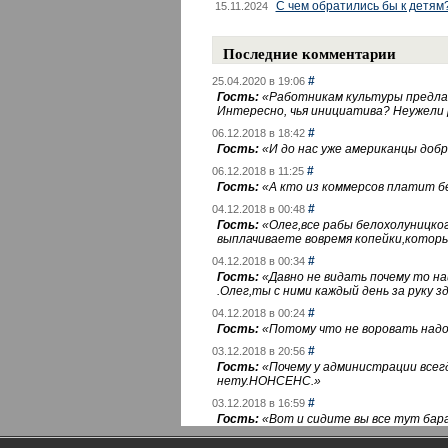
С чем обратились бы к детям
15.11.2024
Последние комментарии
#
25.04.2020 в 19:06
Гость:
«
Работникам культуры предлаг
Интересно, чья инициатива? Неужели
#
06.12.2018 в 18:42
Гость:
«
И до нас уже американцы добра
#
06.12.2018 в 11:25
Гость:
«
А кто из коммерсов платит 
#
04.12.2018 в 00:48
Гость:
«
Олег,все рабы белохолуницко
выплачиваете вовремя копейки,котор
#
04.12.2018 в 00:34
Гость:
«
Давно не видать почему то 
.Олег,ты с ними каждый день за руку зд
#
04.12.2018 в 00:24
Гость:
«
Потому что не воровать надо 
#
03.12.2018 в 20:56
Гость:
«
Почему у администрации всегд
нету.НОНСЕНС.
»
#
03.12.2018 в 16:59
Гость:
«
Вот и сидите вы все тут бара