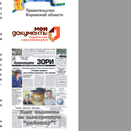
це
у
ы
А
в
ом
я
й
ны
ая
е
ия
—
ам
я
ль
м