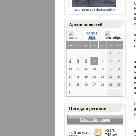
С
Р
смотреть все фотографии
п
К
Архив новостей
с
август
А
2026
к
пон
втр
срд
чет
пят
суб
вск
с
1
2
—
3
4
5
6
7
8
9
н
д
10
11
12
13
14
15
16
б
17
18
19
20
21
22
23
ц
м
24
25
26
27
28
29
30
р
31
п
Г
Погода в регионе
(
у
Белая Холуница
—
р