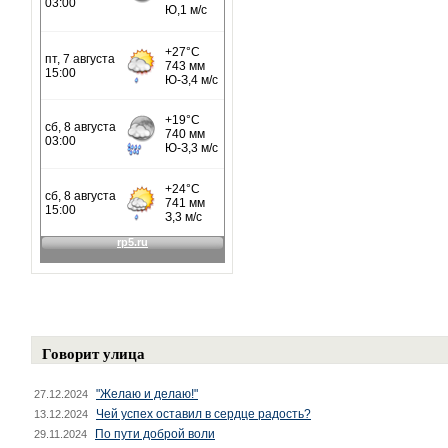
Говорит улица
"Желаю и делаю!"
27.12.2024
Чей успех оставил в сердце радость?
13.12.2024
По пути доброй воли
29.11.2024