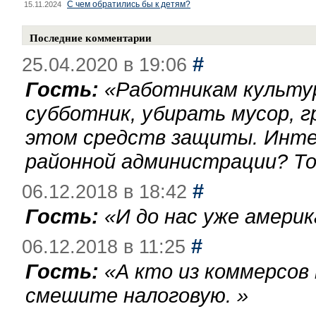
С чем обратились бы к детям?
15.11.2024
Последние комментарии
#
25.04.2020 в 19:06
Гость:
«
Работникам культу
субботник, убирать мусор, г
этом средств защиты. Инте
районной администрации? То
#
06.12.2018 в 18:42
Гость:
«
И до нас уже америк
#
06.12.2018 в 11:25
Гость:
«
А кто из коммерсов
смешите налоговую.
»