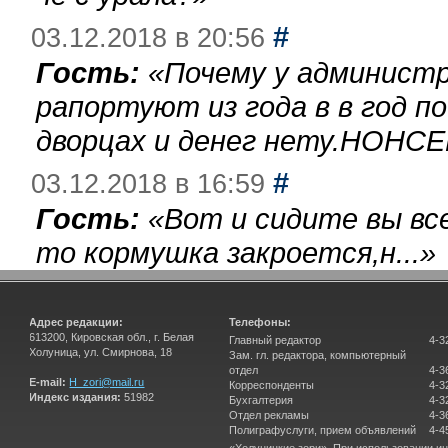
#
03.12.2018 в 20:56
Гость:
«
Почему у администр
рапортуют из года в в год п
дворцах и денег нету.НОНСЕ
#
03.12.2018 в 16:59
Гость:
«
Вот и сидите вы вс
то кормушка закроется,н...
»
Адрес редакции:
Телефоны:
613200, Кировская обл., г. Белая
Главный редактор
4-3
Холуница, ул. Смирнова, 18
Зам. гл. редактора, компьютерный
отдел
4-3
E-mail:
H_zori@mail.ru
Корреспонденты
4-3
Индекс издания:
51982
Бухгалтерия
4-3
Отдел рекламы
4-3
Полиграфуслуги, прием объявлений
4-4