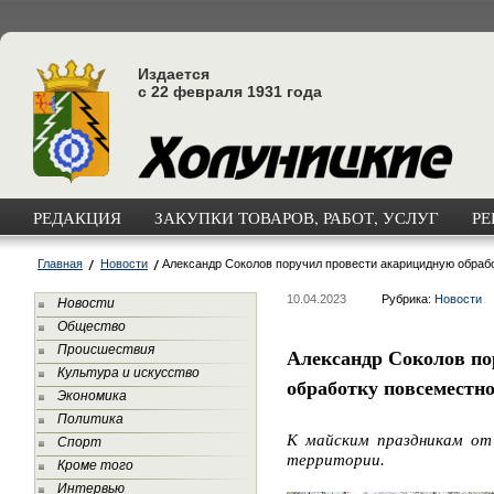
Издается
с 22 февраля 1931 года
РЕДАКЦИЯ
ЗАКУПКИ ТОВАРОВ, РАБОТ, УСЛУГ
РЕ
Главная
Новости
Александр Соколов поручил провести акарицидную обраб
10.04.2023
Рубрика:
Новости
Новости
Общество
Происшествия
Александр Соколов по
Культура и искусство
обработку повсеместн
Экономика
Политика
К майским праздникам от
Спорт
территории.
Кроме того
Интервью