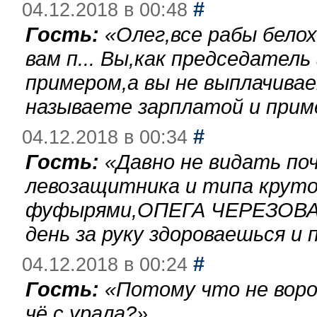
#
04.12.2018 в 00:48
Гость:
«
Олег,все рабы бело
вам п... Вы,как председател
примером,а вы не выплачива
называете зарплатой и при
#
04.12.2018 в 00:34
Гость:
«
Давно не видать по
левозащитника и типа круто
фуфырями,ОПЕГА ЧЕРЕЗОВА-
день за руку здороваешься и п
#
04.12.2018 в 00:24
Гость:
«
Потому что не воро
чё с урала?
»