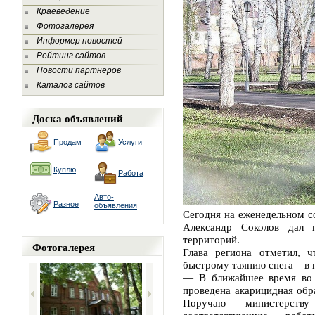
Краеведение
Фотогалерея
Информер новостей
Рейтинг сайтов
Новости партнеров
Каталог сайтов
Доска объявлений
Продам
Услуги
Куплю
Работа
Авто-
Разное
объявления
Сегодня на еженедельном с
Александр Соколов дал 
территорий.
Фотогалерея
Глава региона отметил, ч
быстрому таянию снега – в
— В ближайшее время во 
проведена акарицидная обр
Поручаю министерств