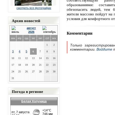
соответствующую раб
образованиями: состав
смотреть все фотографии
обезопасить людей, тем б
жители массово пойдут на п
условия для комфортного о
Архив новостей
август
Комментарии
2026
пон
втр
срд
чет
пят
суб
вск
Только зарегистрирова
1
2
комментарии.
Войдите
п
3
4
5
6
7
8
9
10
11
12
13
14
15
16
17
18
19
20
21
22
23
24
25
26
27
28
29
30
31
Погода в регионе
Белая Холуница