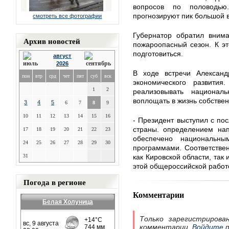
вопросов по половодью
прогнозируют пик большой в
смотреть все фотографии
Губернатор обратил внима
Архив новостей
пожароопасный сезон. К э
подготовиться.
август
2026
В ходе встречи Александ
пон
втр
срд
чет
пят
суб
вск
экономического развити
1
2
реализовывать национал
воплощать в жизнь собстве
3
4
5
6
7
8
9
10
11
12
13
14
15
16
- Президент выступил с пос
страны. определением нап
17
18
19
20
21
22
23
обеспечено национальны
24
25
26
27
28
29
30
программами. Соответстве
31
как Кировской области, так
этой общероссийской работе
Погода в регионе
Комментарии
Белая Холуница
Только зарегистрирова
комментарии.
Войдите
п