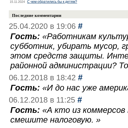
С чем обратились бы к детям?
15.11.2024
Последние комментарии
#
25.04.2020 в 19:06
Гость:
«
Работникам культу
субботник, убирать мусор, г
этом средств защиты. Инте
районной администрации? То
#
06.12.2018 в 18:42
Гость:
«
И до нас уже америк
#
06.12.2018 в 11:25
Гость:
«
А кто из коммерсов
смешите налоговую.
»