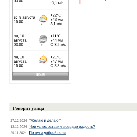
Говорит улица
"Желаю и делаю!"
27.12.2024
Чей успех оставил в сердце радость?
13.12.2024
По пути доброй воли
29.11.2024