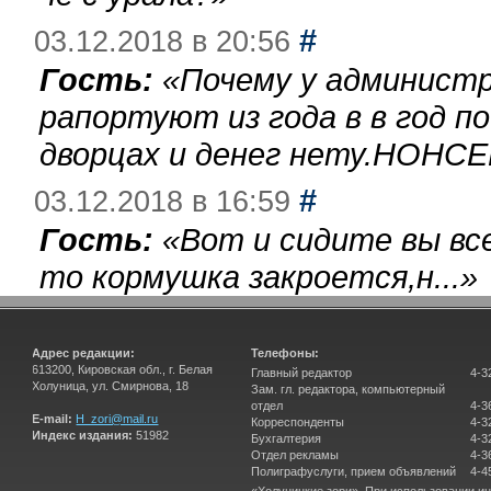
#
03.12.2018 в 20:56
Гость:
«
Почему у администр
рапортуют из года в в год п
дворцах и денег нету.НОНСЕ
#
03.12.2018 в 16:59
Гость:
«
Вот и сидите вы вс
то кормушка закроется,н...
»
Адрес редакции:
Телефоны:
613200, Кировская обл., г. Белая
Главный редактор
4-3
Холуница, ул. Смирнова, 18
Зам. гл. редактора, компьютерный
отдел
4-3
E-mail:
H_zori@mail.ru
Корреспонденты
4-3
Индекс издания:
51982
Бухгалтерия
4-3
Отдел рекламы
4-3
Полиграфуслуги, прием объявлений
4-4