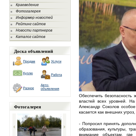
Краеведение
Фотогалерея
Информер новостей
Рейтинг сайтов
Новости партнеров
Каталог сайтов
Доска объявлений
Продам
Услуги
Куплю
Работа
Авто-
Разное
объявления
Обеспечить безопасность 
властей всех уровней. На
Фотогалерея
Александр Соколов особое
касается как внешних угроз,
- Попросил принять допол
образования, культуры, тр
внимание объектам, где 