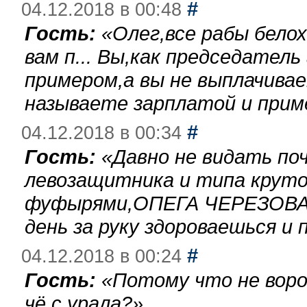
#
04.12.2018 в 00:48
Гость:
«
Олег,все рабы бело
вам п... Вы,как председател
примером,а вы не выплачива
называете зарплатой и при
#
04.12.2018 в 00:34
Гость:
«
Давно не видать по
левозащитника и типа круто
фуфырями,ОПЕГА ЧЕРЕЗОВА-
день за руку здороваешься и п
#
04.12.2018 в 00:24
Гость:
«
Потому что не воро
чё с урала?
»