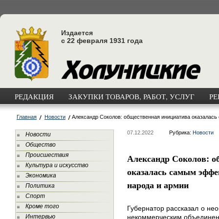
Издается
с 22 февраля 1931 года
РЕДАКЦИЯ
ЗАКУПКИ ТОВАРОВ, РАБОТ, УСЛУГ
РЕ
Главная
Новости
Александр Соколов: общественная инициатива оказалас
07.12.2022
Рубрика:
Новости
Новости
Общество
Происшествия
Александр Соколов: о
Культура и искусство
оказалась самым эфф
Экономика
народа и армии
Политика
Спорт
Кроме того
Губернатор рассказал о не
Интервью
некоммерческим объединен