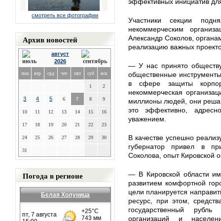
эффективных инициатив дл
смотреть все фотографии
Участники секции подн
некоммерческим организа
Архив новостей
Александр Соколов, органа
реализацию важных проекто
август
2026
— У нас принято обществу
пон
втр
срд
чет
пят
суб
вск
общественные инструменты 
в сфере защиты корпор
1
2
некоммерческая организац
3
4
5
6
7
8
9
миллионы людей, они реша
это эффективно, адресн
10
11
12
13
14
15
16
уважением.
17
18
19
20
21
22
23
В качестве успешно реализ
24
25
26
27
28
29
30
губернатор привел в п
31
Соколова, опыт Кировской 
Погода в регионе
— В Кировской области им
развитием комфортной гор
цели планируется направит
Белая Холуница
ресурс, при этом, средст
государственный рубль
организаций и населен