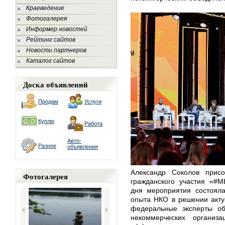
Краеведение
Фотогалерея
Информер новостей
Рейтинг сайтов
Новости партнеров
Каталог сайтов
Доска объявлений
Продам
Услуги
Куплю
Работа
Авто-
Разное
объявления
Александр Соколов прис
Фотогалерея
гражданского участия «#
дня мероприятия состояла
опыта НКО в решении акту
федеральные эксперты об
некоммерческих организ