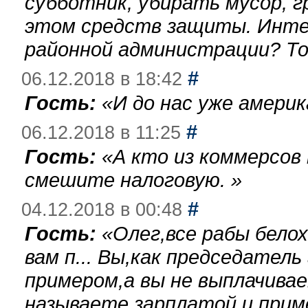
субботник, убирать мусор, г
этом средств защиты. Инте
районной администрации? То
#
06.12.2018 в 18:42
Гость:
«
И до нас уже америк
#
06.12.2018 в 11:25
Гость:
«
А кто из коммерсов
смешите налоговую.
»
#
04.12.2018 в 00:48
Гость:
«
Олег,все рабы бело
вам п... Вы,как председател
примером,а вы не выплачива
называете зарплатой и при