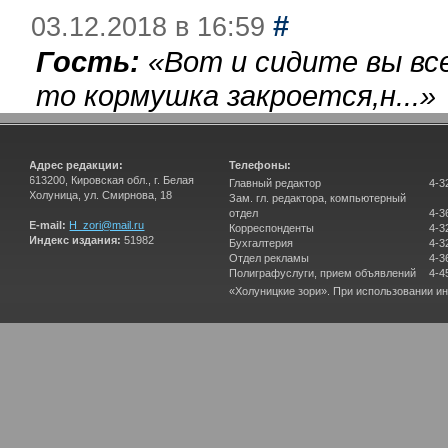
#
03.12.2018 в 16:59
Гость:
«
Вот и сидите вы вс
то кормушка закроется,н...
»
Адрес редакции:
Телефоны:
613200, Кировская обл., г. Белая
Главный редактор
4-3
Холуница, ул. Смирнова, 18
Зам. гл. редактора, компьютерный
отдел
4-3
E-mail:
H_zori@mail.ru
Корреспонденты
4-3
Индекс издания:
51982
Бухгалтерия
4-3
Отдел рекламы
4-3
Полиграфуслуги, прием объявлений
4-4
«Холуницкие зори». При использовании и