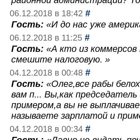
#
06.12.2018 в 18:42
Гость:
«
И до нас уже америк
#
06.12.2018 в 11:25
Гость:
«
А кто из коммерсов
смешите налоговую.
»
#
04.12.2018 в 00:48
Гость:
«
Олег,все рабы бело
вам п... Вы,как председател
примером,а вы не выплачива
называете зарплатой и при
#
04.12.2018 в 00:34
Гость:
«
Давно не видать по