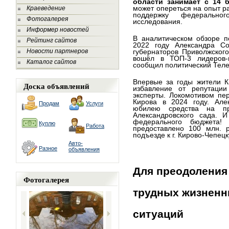
области занимает с 14 
может опереться на опыт р
Краеведение
поддержку федеральн
Фотогалерея
исследования.
Информер новостей
В аналитическом обзоре п
Рейтинг сайтов
2022 году Александра С
Новости партнеров
губернаторов Приволжског
вошёл в ТОП-3 лидеров-
Каталог сайтов
сообщил политический Теле
Впервые за годы жители К
Доска объявлений
избавление от репутации
эксперты. Локомотивом пе
Кирова в 2024 году. Але
Продам
Услуги
юбилею средства на пр
Александровского сада. 
федерального бюджета!
Куплю
Работа
предоставлено 100 млн. р
подъезде к г. Кирово-Чепецк
Авто-
Разное
объявления
Для преодоления
Фотогалерея
трудных жизнен
ситуаций