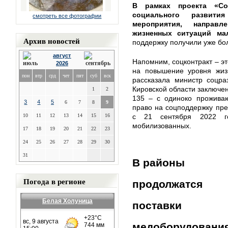
В рамках проекта «Со
социального развити
смотреть все фотографии
мероприятия, направ
жизненных ситуаций ма
Архив новостей
поддержку получили уже бол
август
Напомним, соцконтракт – э
2026
на повышение уровня жиз
пон
втр
срд
чет
пят
суб
вск
рассказала министр соцра
Кировской области заключен
1
2
135 – с одиноко прожива
3
4
5
6
7
8
9
право на соцподдержку пре
10
11
12
13
14
15
16
с 21 сентября 2022 г
мобилизованных.
17
18
19
20
21
22
23
24
25
26
27
28
29
30
31
В районы
Погода в регионе
продолжатся
Белая Холуница
поставки
медоборудовани