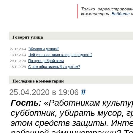
Только зарегистрирова
комментарии.
Войдите
п
Говорит улица
"Желаю и делаю!"
27.12.2024
Чей успех оставил в сердце радость?
13.12.2024
По пути доброй воли
29.11.2024
С чем обратились бы к детям?
15.11.2024
Последние комментарии
#
25.04.2020 в 19:06
Гость:
«
Работникам культу
субботник, убирать мусор, г
этом средств защиты. Инте
районной администрации? То