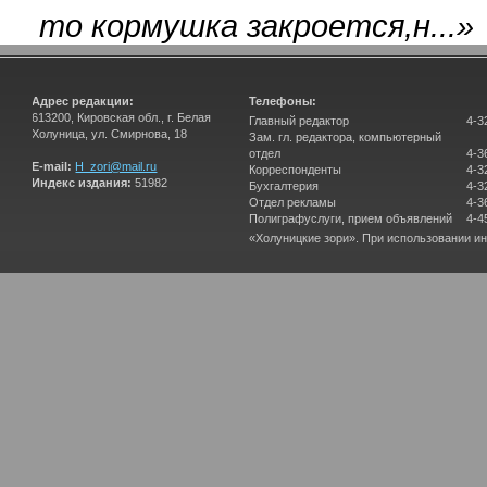
то кормушка закроется,н...
»
Адрес редакции:
Телефоны:
613200, Кировская обл., г. Белая
Главный редактор
4-3
Холуница, ул. Смирнова, 18
Зам. гл. редактора, компьютерный
отдел
4-3
E-mail:
H_zori@mail.ru
Корреспонденты
4-3
Индекс издания:
51982
Бухгалтерия
4-3
Отдел рекламы
4-3
Полиграфуслуги, прием объявлений
4-4
«Холуницкие зори». При использовании и