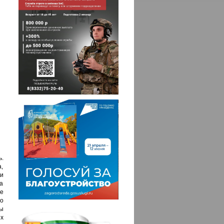
.
а,
 и
да
е
то
ы
х