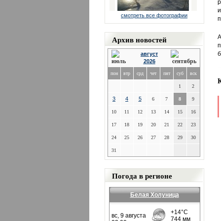
р
и
смотреть все фотографии
п
А
Архив новостей
п
б
август
2026
пон
втр
срд
чет
пят
суб
вск
1
2
3
4
5
6
7
8
9
10
11
12
13
14
15
16
17
18
19
20
21
22
23
24
25
26
27
28
29
30
31
Погода в регионе
Белая Холуница