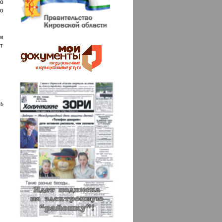
о
о
м
ет
ь