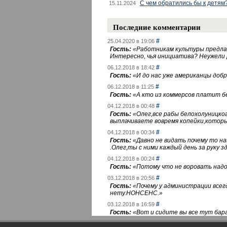
С чем обратились бы к детям
15.11.2024
Последние комментарии
#
25.04.2020 в 19:06
Гость:
«
Работникам культуры предлаг
Интересно, чья инициатива? Неужели
#
06.12.2018 в 18:42
Гость:
«
И до нас уже американцы добра
#
06.12.2018 в 11:25
Гость:
«
А кто из коммерсов платит 
#
04.12.2018 в 00:48
Гость:
«
Олег,все рабы белохолуницко
выплачиваете вовремя копейки,котор
#
04.12.2018 в 00:34
Гость:
«
Давно не видать почему то 
.Олег,ты с ними каждый день за руку зд
#
04.12.2018 в 00:24
Гость:
«
Потому что не воровать надо 
#
03.12.2018 в 20:56
Гость:
«
Почему у администрации всегд
нету.НОНСЕНС.
»
#
03.12.2018 в 16:59
Гость:
«
Вот и сидите вы все тут бара