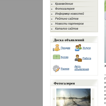
Краеведение
Фотогалерея
Информер новостей
Рейтинг сайтов
Новости партнеров
Каталог сайтов
Доска объявлений
Продам
Услуги
Куплю
Работа
Ж
Авто-
Разное
объявления
—
П
Фотогалерея
п
р
с
п
Р
с