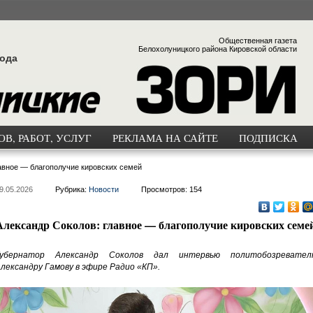
Общественная газета
Белохолуницкого района Кировской области
года
В, РАБОТ, УСЛУГ
РЕКЛАМА НА САЙТЕ
ПОДПИСКА
авное — благополучие кировских семей
9.05.2026
Рубрика:
Новости
Просмотров: 154
Александр Соколов: главное — благополучие кировских семе
Губернатор Александр Соколов дал интервью политобозревател
лександру Гамову в эфире Радио «КП».