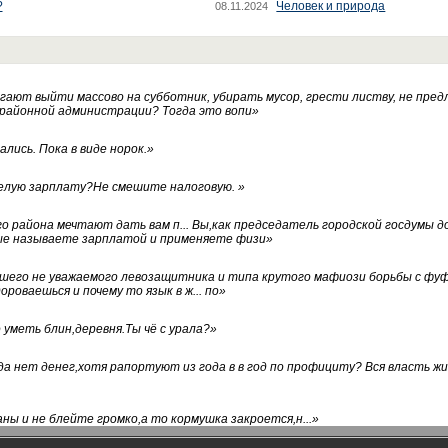
?
Человек и природа
08.11.2024
ают выйти массово на субботник, убирать мусор, грести листву, не пред
 районной администрации? Тогда это вопи
»
лись. Пока в виде норок.
»
белую зарплату?Не смешите налоговую.
»
го района мечтают дать вам п... Вы,как председатель городской госдумы 
ые называете зарплатой и применяете физи
»
нашего не уважаемого левозащитника и типа крутого мафиози борьбы с 
ороваешься и почему то язык в ж... по
»
уметь блин,деревня.Ты чё с урала?
»
а нет денег,хотя рапортуют из года в в год по профициту? Вся власть жи
ны и не блейте громко,а то кормушка закроется,н...
»