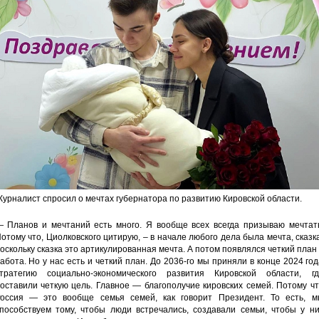
урналист спросил о мечтах губернатора по развитию Кировской области.
 Планов и мечтаний есть много. Я вообще всех всегда призываю мечтать
отому что, Циолковского цитирую, – в начале любого дела была мечта, сказк
оскольку сказка это артикулированная мечта. А потом появлялся четкий план
абота. Но у нас есть и четкий план. До 2036-го мы приняли в конце 2024 го
тратегию социально-экономического развития Кировской области, гд
оставили четкую цель. Главное — благополучие кировских семей. Потому ч
оссия — это вообще семья семей, как говорит Президент. То есть, м
пособствуем тому, чтобы люди встречались, создавали семьи, чтобы у ни