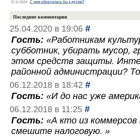
С чем обратились бы к детям?
15.11.2024
Последние комментарии
#
25.04.2020 в 19:06
Гость:
«
Работникам культу
субботник, убирать мусор, г
этом средств защиты. Инте
районной администрации? То
#
06.12.2018 в 18:42
Гость:
«
И до нас уже америк
#
06.12.2018 в 11:25
Гость:
«
А кто из коммерсов
смешите налоговую.
»