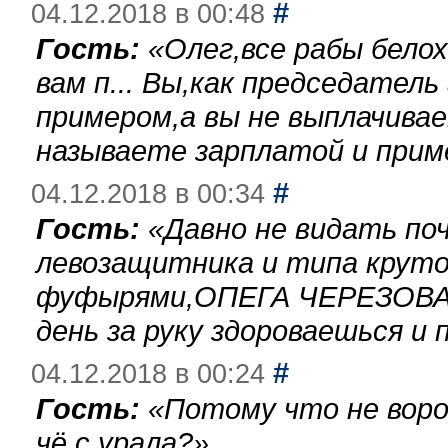
#
04.12.2018 в 00:48
Гость:
«
Олег,все рабы бело
вам п... Вы,как председател
примером,а вы не выплачива
называете зарплатой и при
#
04.12.2018 в 00:34
Гость:
«
Давно не видать по
левозащитника и типа круто
фуфырями,ОПЕГА ЧЕРЕЗОВА-
день за руку здороваешься и п
#
04.12.2018 в 00:24
Гость:
«
Потому что не воро
чё с урала?
»