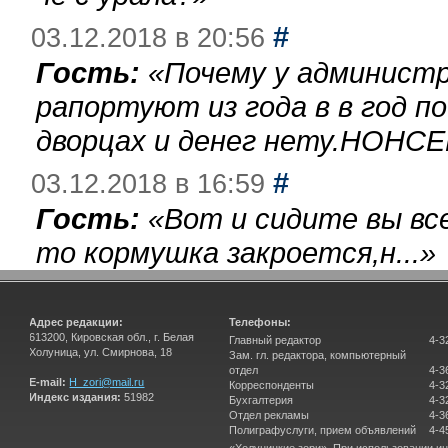
#
03.12.2018 в 20:56
Гость:
«
Почему у администр
рапортуют из года в в год п
дворцах и денег нету.НОНСЕ
#
03.12.2018 в 16:59
Гость:
«
Вот и сидите вы вс
то кормушка закроется,н...
»
Адрес редакции:
Телефоны:
613200, Кировская обл., г. Белая
Главный редактор
4-3
Холуница, ул. Смирнова, 18
Зам. гл. редактора, компьютерный
отдел
4-3
E-mail:
H_zori@mail.ru
Корреспонденты
4-3
Индекс издания:
51982
Бухгалтерия
4-3
Отдел рекламы
4-3
Полиграфуслуги, прием объявлений
4-4