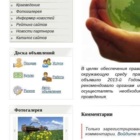
Краеведение
Фотогалерея
Информер новостей
Рейтинг сайтов
Новости партнеров
Каталог сайтов
Доска объявлений
Продам
Услуги
В целях обеспечения прав
окружающую среду пра
Куплю
Работа
объявило 2013-й Год
рекомендовало органам 
Авто-
осуществлять необхо
Разное
объявления
проведения.
Фотогалерея
Комментарии
Только зарегистрирова
комментарии.
Войдите
п