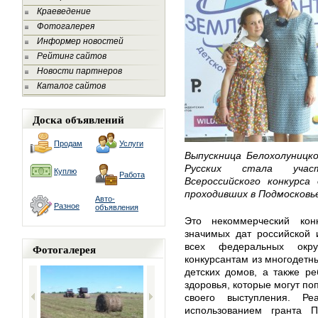
Краеведение
Фотогалерея
Информер новостей
Рейтинг сайтов
Новости партнеров
Каталог сайтов
Доска объявлений
Продам
Услуги
Выпускница Белохолуницк
Русских стала учас
Куплю
Работа
Всероссийского конкурса
проходивших в Подмосковь
Авто-
Разное
объявления
Это некоммерческий кон
значимых дат российской 
всех федеральных окру
Фотогалерея
конкурсантам из многодетн
детских домов, а также р
здоровья, которые могут по
своего выступления. Ре
использованием гранта 