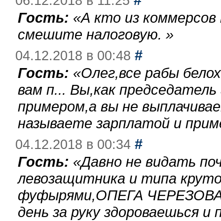
06.12.2018 в 11:25
Гость:
«
А кто из коммерсов
смешите налоговую.
»
#
04.12.2018 в 00:48
Гость:
«
Олег,все рабы бело
вам п... Вы,как председател
примером,а вы не выплачива
называете зарплатой и при
#
04.12.2018 в 00:34
Гость:
«
Давно не видать по
левозащитника и типа круто
фуфырями,ОПЕГА ЧЕРЕЗОВА-
день за руку здороваешься и п