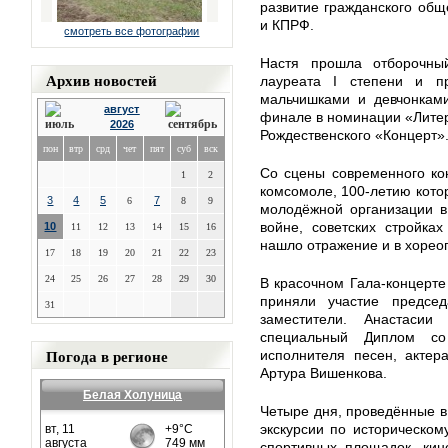
развитие гражданского об
и КПРФ.
смотреть все фотографии
Настя прошла отборочны
Архив новостей
лауреата I степени и п
мальчишками и девчонками
август
финале в номинации «Литер
2026
Рождественского «Концерт»
пон
втр
срд
чет
пят
суб
вск
Со сцены современного кон
1
2
комсомоле, 100-летию котор
3
4
5
7
6
8
9
молодёжной организации в
войне, советских стройка
10
11
12
13
14
15
16
нашло отражение и в хорео
17
18
19
20
21
22
23
24
25
26
27
28
29
30
В красочном Гала-концерт
приняли участие предсе
31
заместители. Анастаси
специальный Диплом со
Погода в регионе
исполнителя песен, актер
Артура Вишенкова.
Белая Холуница
Четыре дня, проведённые в
экскурсии по историческом
спортивных площадок, кин