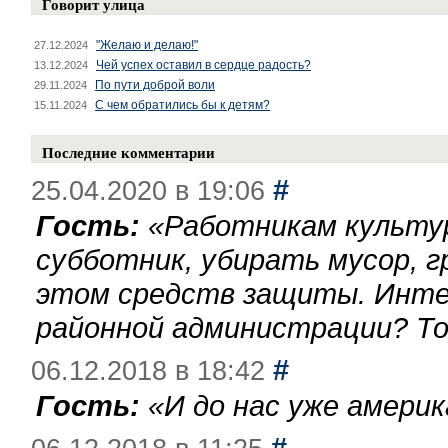
Говорит улица
"Желаю и делаю!"
27.12.2024
Чей успех оставил в сердце радость?
13.12.2024
По пути доброй воли
29.11.2024
С чем обратились бы к детям?
15.11.2024
Последние комментарии
#
25.04.2020 в 19:06
Гость:
«
Работникам культу
субботник, убирать мусор, г
этом средств защиты. Инте
районной администрации? То
#
06.12.2018 в 18:42
Гость:
«
И до нас уже америк
#