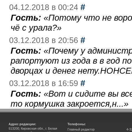
#
04.12.2018 в 00:24
Гость:
«
Потому что не воро
чё с урала?
»
#
03.12.2018 в 20:56
Гость:
«
Почему у администр
рапортуют из года в в год п
дворцах и денег нету.НОНСЕ
#
03.12.2018 в 16:59
Гость:
«
Вот и сидите вы вс
то кормушка закроется,н...
»
Адрес редакции:
Телефоны:
613200, Кировская обл., г. Белая
Главный редактор
4-3