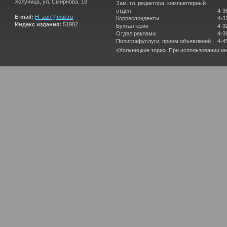
Холуница, ул. Смирнова, 18
Зам. гл. редактора, компьютерный
отдел
4-3
E-mail:
H_zori@mail.ru
Корреспонденты
4-3
Индекс издания:
51982
Бухгалтерия
4-3
Отдел рекламы
4-3
Полиграфуслуги, прием объявлений
4-4
«Холуницкие зори». При использовании и