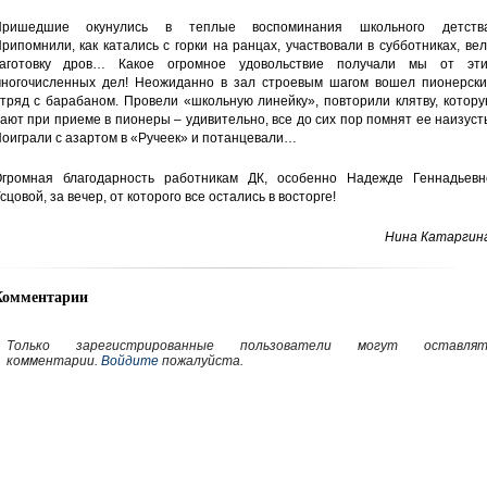
Пришедшие окунулись в теплые воспоминания школьного детства
рипомнили, как катались с горки на ранцах, участвовали в субботниках, ве
аготовку дров… Какое огромное удовольствие получали мы от эти
ногочисленных дел! Неожиданно в зал строевым шагом вошел пионерски
тряд с барабаном. Провели «школьную линейку», повторили клятву, котор
ают при приеме в пионеры – удивительно, все до сих пор помнят ее наизуст
оиграли с азартом в «Ручеек» и потанцевали…
громная благодарность работникам ДК, особенно Надежде Геннадьевн
сцовой, за вечер, от которого все остались в восторге!
Нина Катаргина
Комментарии
Только зарегистрированные пользователи могут оставлят
комментарии.
Войдите
пожалуйста.