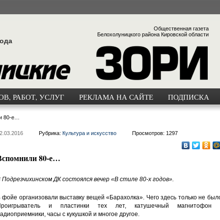
Общественная газета
Белохолуницкого района Кировской области
года
В, РАБОТ, УСЛУГ
РЕКЛАМА НА САЙТЕ
ПОДПИСКА
и 80-е…
2.03.2016
Рубрика:
Культура и искусство
Просмотров: 1297
Вспомнили 80-е…
 Подрезчихинском ДК состоялся вечер «В стиле 80-х годов».
 фойе организовали выставку вещей «Барахолка». Чего здесь только не был
Проигрыватель и пластинки тех лет, катушечный магнитофон 
адиоприемники, часы с кукушкой и многое другое.