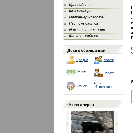
Краеведение
Фотогалерея
П
Информер новостей
з
м
Рейтинг сайтов
о
Новости партнеров
д
Каталог сайтов
П
Доска объявлений
О
У
Продам
Услуги
Куплю
Работа
Авто-
Разное
объявления
Фотогалерея