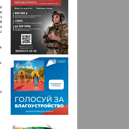
!
ли
х
й
ую
ь!
е
.
ь