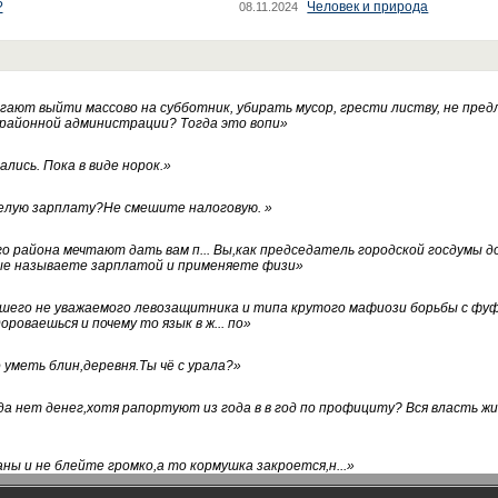
?
Человек и природа
08.11.2024
ают выйти массово на субботник, убирать мусор, грести листву, не пред
 районной администрации? Тогда это вопи
»
лись. Пока в виде норок.
»
белую зарплату?Не смешите налоговую.
»
го района мечтают дать вам п... Вы,как председатель городской госдумы 
ые называете зарплатой и применяете физи
»
нашего не уважаемого левозащитника и типа крутого мафиози борьбы с 
ороваешься и почему то язык в ж... по
»
уметь блин,деревня.Ты чё с урала?
»
а нет денег,хотя рапортуют из года в в год по профициту? Вся власть жи
ны и не блейте громко,а то кормушка закроется,н...
»