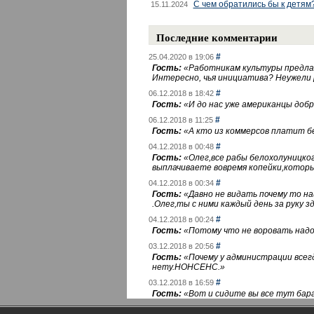
С чем обратились бы к детям
15.11.2024
Последние комментарии
#
25.04.2020 в 19:06
Гость:
«
Работникам культуры предлаг
Интересно, чья инициатива? Неужели
#
06.12.2018 в 18:42
Гость:
«
И до нас уже американцы добра
#
06.12.2018 в 11:25
Гость:
«
А кто из коммерсов платит 
#
04.12.2018 в 00:48
Гость:
«
Олег,все рабы белохолуницко
выплачиваете вовремя копейки,котор
#
04.12.2018 в 00:34
Гость:
«
Давно не видать почему то 
.Олег,ты с ними каждый день за руку зд
#
04.12.2018 в 00:24
Гость:
«
Потому что не воровать надо 
#
03.12.2018 в 20:56
Гость:
«
Почему у администрации всегд
нету.НОНСЕНС.
»
#
03.12.2018 в 16:59
Гость:
«
Вот и сидите вы все тут бара