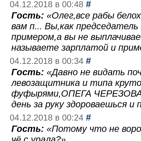
#
04.12.2018 в 00:48
Гость:
«
Олег,все рабы бело
вам п... Вы,как председател
примером,а вы не выплачива
называете зарплатой и при
#
04.12.2018 в 00:34
Гость:
«
Давно не видать по
левозащитника и типа круто
фуфырями,ОПЕГА ЧЕРЕЗОВА-
день за руку здороваешься и п
#
04.12.2018 в 00:24
Гость:
«
Потому что не воро
чё с урала?
»