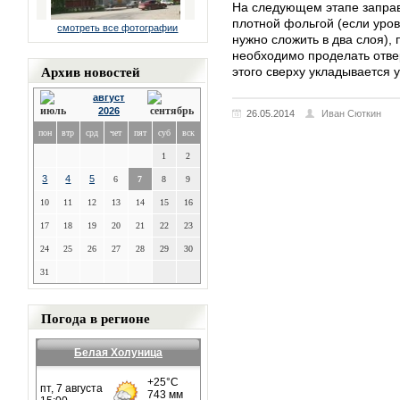
На следующем этапе заправ
плотной фольгой (если уров
смотреть все фотографии
нужно сложить в два слоя),
необходимо проделать отвер
Архив новостей
этого сверху укладывается у
август
2026
26.05.2014
Иван Сюткин
пон
втр
срд
чет
пят
суб
вск
1
2
3
4
5
6
7
8
9
10
11
12
13
14
15
16
17
18
19
20
21
22
23
24
25
26
27
28
29
30
31
Погода в регионе
Белая Холуница