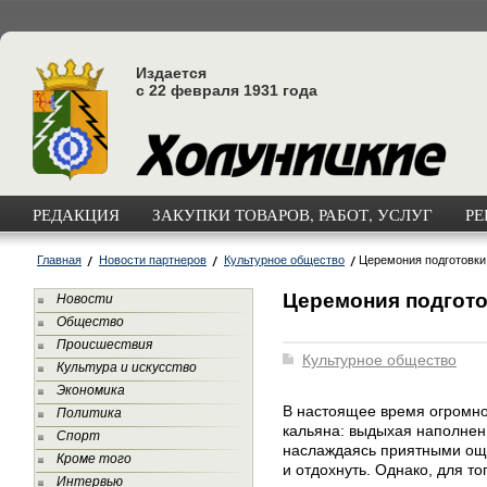
Издается
с 22 февраля 1931 года
РЕДАКЦИЯ
ЗАКУПКИ ТОВАРОВ, РАБОТ, УСЛУГ
РЕ
Главная
Новости партнеров
Культурное общество
Церемония подготовки
Церемония подгото
Новости
Общество
Происшествия
Культурное общество
Культура и искусство
Экономика
В настоящее время огромно
Политика
кальяна: выдыхая наполне
Спорт
наслаждаясь приятными ощ
Кроме того
и отдохнуть. Однако, для 
Интервью