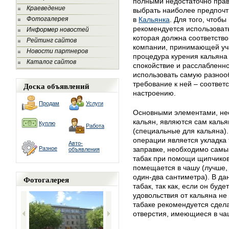
полными недостаточно прави
Краеведение
выбрать наиболее предпочт
Фотогалерея
в
Кальянка
. Для того, чтоб
рекомендуется использоват
Информер новостей
которая должна соответств
Рейтинг сайтов
компании, принимающей учас
Новости партнеров
процедура курения кальяна 
Каталог сайтов
спокойствие и расслабленно
использовать самую разноо
требование к ней – соответ
Доска объявлений
настроению.
Продам
Услуги
Основными элементами, нео
кальян, являются сам калья
Куплю
Работа
(специальные для кальяна
операции является укладка 
Авто-
Разное
заправке, необходимо сам
объявления
табак при помощи щипчико
помещается в чашу (лучше, 
один-два сантиметра). В д
Фотогалерея
табак, так как, если он буде
удовольствия от кальяна не 
табаке рекомендуется сдела
отверстия, имеющиеся в ча