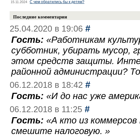
С чем обратились бы к детям?
15.11.2024
Последние комментарии
#
25.04.2020 в 19:06
Гость:
«
Работникам культу
субботник, убирать мусор, г
этом средств защиты. Инте
районной администрации? То
#
06.12.2018 в 18:42
Гость:
«
И до нас уже америк
#
06.12.2018 в 11:25
Гость:
«
А кто из коммерсов
смешите налоговую.
»