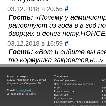
#
03.12.2018 в 20:56
Гость:
«
Почему у администр
рапортуют из года в в год п
дворцах и денег нету.НОНСЕ
#
03.12.2018 в 16:59
Гость:
«
Вот и сидите вы вс
то кормушка закроется,н...
»
Адрес редакции:
Телефоны:
613200, Кировская обл., г. Белая
Главный редактор
4-3
Холуница, ул. Смирнова, 18
Зам. гл. редактора, компьютерный
отдел
4-3
E-mail:
H_zori@mail.ru
Корреспонденты
4-3
Индекс издания:
51982
Бухгалтерия
4-3
Отдел рекламы
4-3
Полиграфуслуги, прием объявлений
4-4