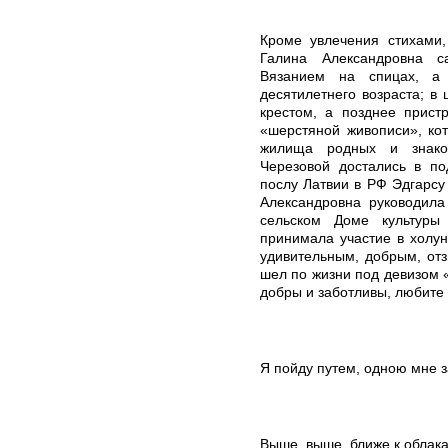
Кроме увлечения стихами,
Галина Александровна с
Вязанием на спицах, а
десятилетнего возраста; в
крестом, а позднее прист
«шерстяной живописи», ко
жилища родных и знако
Черезовой достались в п
послу Латвии в РФ Эдгарсу
Александровна руководила
сельском Доме культуры
принимала участие в холу
удивительным, добрым, от
шел по жизни под девизом 
добры и заботливы, любите 
Я пойду путем, одною мне 
Выше, выше, ближе к облак