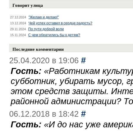
Говорит улица
"Желаю и делаю!"
27.12.2024
Чей успех оставил в сердце радость?
13.12.2024
По пути доброй воли
29.11.2024
С чем обратились бы к детям?
15.11.2024
Последние комментарии
#
25.04.2020 в 19:06
Гость:
«
Работникам культу
субботник, убирать мусор, г
этом средств защиты. Инте
районной администрации? То
#
06.12.2018 в 18:42
Гость:
«
И до нас уже америк