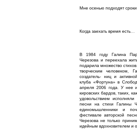
Мне осенью подходят сроки
Когда заехать время есть…
В 1984 году Галина Па
Черезова и переехала жит
подарила множество стихов.
творческим человеком, Г
создатель- ниц и активно
клуба «Фортуна» в Слобод
апреля 2006 года. У нее 
кировских бардов, таких, к
удовольствием исполняли 
песни на стихи Галины Ч
единомышленники и поч
фестивале авторской пес
Черезова не только приним
идейным вдохновителем и 