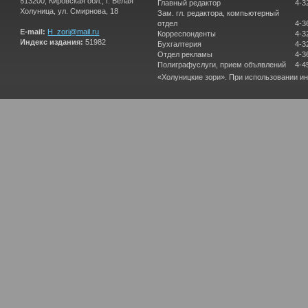
613200, Кировская обл., г. Белая
Главный редактор
4-3
Холуница, ул. Смирнова, 18
Зам. гл. редактора, компьютерный
отдел
4-3
E-mail:
H_zori@mail.ru
Корреспонденты
4-3
Индекс издания:
51982
Бухгалтерия
4-3
Отдел рекламы
4-3
Полиграфуслуги, прием объявлений
4-4
«Холуницкие зори». При использовании и