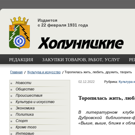
Издается
с 22 февраля 1931 года
РЕДАКЦИЯ
ЗАКУПКИ ТОВАРОВ, РАБОТ, УСЛУГ
РЕ
Главная
Культура и искусство
Торопилась жить, любить, дружить, творить
02.12.2022
Рубрика:
Культура 
Новости
Общество
Происшествия
Торопилась жить, люб
Культура и искусство
Экономика
В литературном клубе
Политика
Дубровской библиотеке
Спорт
«Выше, выше, ближе к обл
Кроме того
Интервью