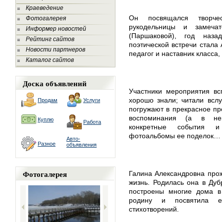
Краеведение
Он посвящался творчес
Фотогалерея
рукодельницы и замеча
Информер новостей
(Паршаковой), год наз
Рейтинг сайтов
поэтической встречи стала
Новости партнеров
педагог и наставник класса,
Каталог сайтов
Доска объявлений
Участники мероприятия вс
хорошо знали; читали вслу
Продам
Услуги
погружают в прекрасное п
воспоминания (а в нек
Куплю
Работа
конкретные события и
фотоальбомы ее поделок…
Авто-
Разное
объявления
Фотогалерея
Галина Александровна прож
жизнь. Родилась она в Дуб
построены многие дома 
родину и посвятила 
стихотворений.