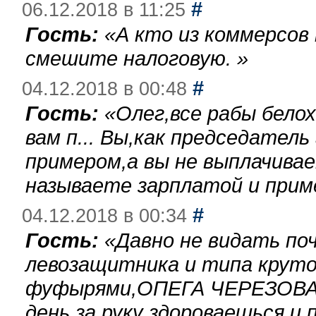
#
06.12.2018 в 11:25
Гость:
«
А кто из коммерсов
смешите налоговую.
»
#
04.12.2018 в 00:48
Гость:
«
Олег,все рабы бело
вам п... Вы,как председател
примером,а вы не выплачива
называете зарплатой и при
#
04.12.2018 в 00:34
Гость:
«
Давно не видать по
левозащитника и типа круто
фуфырями,ОПЕГА ЧЕРЕЗОВА-
день за руку здороваешься и п