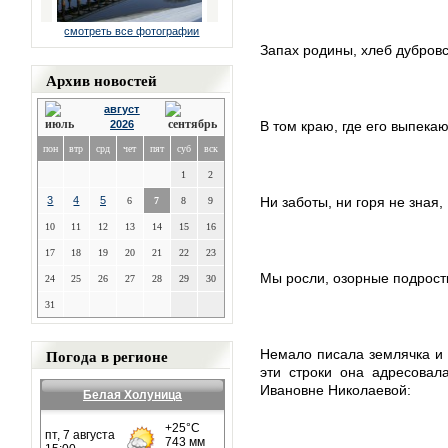
смотреть все фотографии
Запах родины, хлеб дубровс
Архив новостей
август
2026
В том краю, где его выпекаю
пон
втр
срд
чет
пят
суб
вск
1
2
3
4
5
Ни заботы, ни горя не зная,
6
7
8
9
10
11
12
13
14
15
16
17
18
19
20
21
22
23
Мы росли, озорные подрос
24
25
26
27
28
29
30
31
Погода в регионе
Немало писала землячка и о
эти строки она адресовал
Ивановне Николаевой:
Белая Холуница