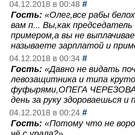
#
04.12.2018 в 00:48
Гость:
«
Олег,все рабы бело
вам п... Вы,как председател
примером,а вы не выплачива
называете зарплатой и при
#
04.12.2018 в 00:34
Гость:
«
Давно не видать по
левозащитника и типа круто
фуфырями,ОПЕГА ЧЕРЕЗОВА-
день за руку здороваешься и п
#
04.12.2018 в 00:24
Гость:
«
Потому что не воро
чё с урала?
»