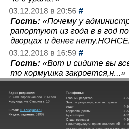
#
03.12.2018 в 20:56
Гость:
«
Почему у администр
рапортуют из года в в год п
дворцах и денег нету.НОНСЕ
#
03.12.2018 в 16:59
Гость:
«
Вот и сидите вы вс
то кормушка закроется,н...
»
Адрес редакции:
Телефоны:
613200, Кировская обл., г. Белая
Главный редактор
4-3
Холуница, ул. Смирнова, 18
Зам. гл. редактора, компьютерный
отдел
4-3
E-mail:
H_zori@mail.ru
Корреспонденты
4-3
Индекс издания:
51982
Бухгалтерия
4-3
Отдел рекламы
4-3
Полиграфуслуги, прием объявлений
4-4