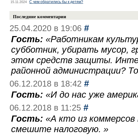
С чем обратились бы к детям?
15.11.2024
Последние комментарии
#
25.04.2020 в 19:06
Гость:
«
Работникам культу
субботник, убирать мусор, г
этом средств защиты. Инте
районной администрации? То
#
06.12.2018 в 18:42
Гость:
«
И до нас уже америк
#
06.12.2018 в 11:25
Гость:
«
А кто из коммерсов
смешите налоговую.
»