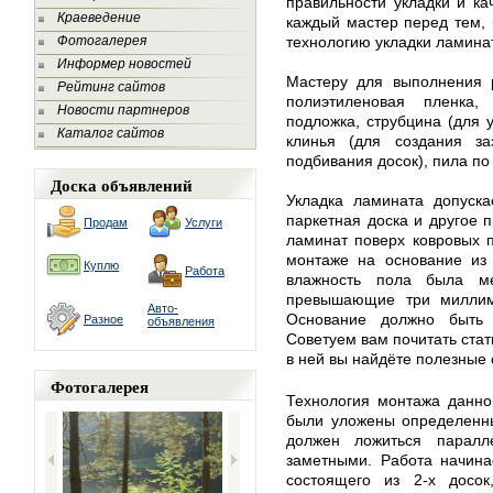
правильности укладки и к
Краеведение
каждый мастер перед тем, к
Фотогалерея
технологию укладки ламина
Информер новостей
Мастеру для выполнения р
Рейтинг сайтов
полиэтиленовая пленка
Новости партнеров
подложка, струбцина (для 
Каталог сайтов
клинья (для создания за
подбивания досок), пила по
Доска объявлений
Укладка ламината допуска
паркетная доска и другое 
Продам
Услуги
ламинат поверх ковровых 
монтаже на основание из 
Куплю
Работа
влажность пола была м
превышающие три миллиме
Авто-
Основание должно быть
Разное
объявления
Советуем вам почитать ста
в ней вы найдёте полезные 
Фотогалерея
Технология монтажа данно
были уложены определенны
должен ложиться парал
заметными. Работа начина
состоящего из 2-х досок