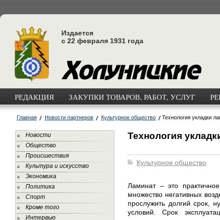
Издается
с 22 февраля 1931 года
РЕДАКЦИЯ
ЗАКУПКИ ТОВАРОВ, РАБОТ, УСЛУГ
РЕ
Главная
Новости партнеров
Культурное общество
Технология укладки л
Технология укладк
Новости
Общество
Происшествия
Культурное общество
Культура и искусство
Экономика
Ламинат – это практичное
Политика
множество негативных возде
Спорт
прослужить долгий срок, н
Кроме того
условий. Срок эксплуата
Интервью