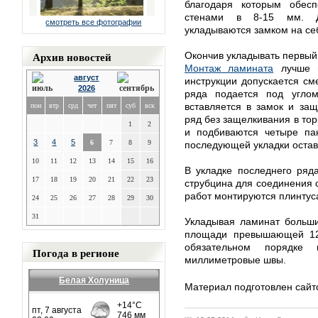
благодаря которым обес
стенами в 8-15 мм. Д
смотреть все фотографии
укладываются замком на се
Архив новостей
Окончив укладывать первый 
Монтаж ламината
лучше в
август
инструкции допускается см
2026
ряда подается под угло
вставляется в замок и за
пон
втр
срд
чет
пят
суб
вск
ряд без защелкивания в то
1
2
и подбиваются четыре па
3
4
5
6
7
8
9
последующей укладки остав
10
11
12
13
14
15
16
В укладке последнего ряд
17
18
19
20
21
22
23
струбцина для соединения 
работ монтируются плинтус
24
25
26
27
28
29
30
31
Укладывая ламинат больши
площади превышающей 12
обязательном порядке 
Погода в регионе
миллиметровые швы.
Белая Холуница
Материал подготовлен сайто