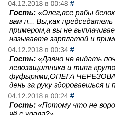
#
04.12.2018 в 00:48
Гость:
«
Олег,все рабы бело
вам п... Вы,как председател
примером,а вы не выплачива
называете зарплатой и при
#
04.12.2018 в 00:34
Гость:
«
Давно не видать по
левозащитника и типа круто
фуфырями,ОПЕГА ЧЕРЕЗОВА-
день за руку здороваешься и п
#
04.12.2018 в 00:24
Гость:
«
Потому что не воро
чё с урала?
»