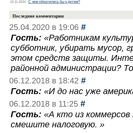
С чем обратились бы к детям?
15.11.2024
Последние комментарии
#
25.04.2020 в 19:06
Гость:
«
Работникам культу
субботник, убирать мусор, г
этом средств защиты. Инте
районной администрации? То
#
06.12.2018 в 18:42
Гость:
«
И до нас уже америк
#
06.12.2018 в 11:25
Гость:
«
А кто из коммерсов
смешите налоговую.
»