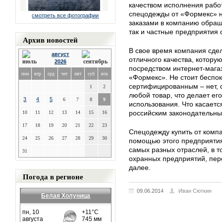
качеством исполнения работ
спецодежды от «Формекс» н
смотреть все фотографии
заказами в компанию обращ
так и частные предприятия 
Архив новостей
В свое время компания сде
август
отличного качества, котору
2026
посредством интернет-мага
пон
втр
срд
чет
пят
суб
вск
«Формекс». Не стоит беспоко
сертифицированным – нет, 
1
2
любой товар, что делает е
3
4
5
6
7
8
9
использования. Что касается
российским законодательны
10
11
12
13
14
15
16
17
18
19
20
21
22
23
Спецодежду купить от комп
24
25
26
27
28
29
30
помощью этого предприятия
самых разных отраслей, в т
31
охранных предприятий, перс
далее.
Погода в регионе
09.06.2014
Иван Сюткин
Белая Холуница