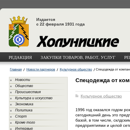
Издается
с 22 февраля 1931 года
РЕДАКЦИЯ
ЗАКУПКИ ТОВАРОВ, РАБОТ, УСЛУГ
РЕ
Главная
Новости партнеров
Культурное общество
Спецодежда от компан
Спецодежда от ком
Новости
Общество
Происшествия
Культурное общество
Культура и искусство
Экономика
1996 год оказался годом р
Политика
сегодняшний день это пред
Спорт
базой, в том числе, склдск
Кроме того
предприятиями и целой сет
Интервью