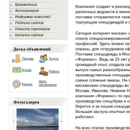
Краеведение
Компания создает и реализ
Фотогалерея
различных ведомств и мини
поставки отправляются так
Информер новостей
торгующим спецодеждой и 
Рейтинг сайтов
Новости партнеров
Сегодня интернет-магазин 
Каталог сайтов
спектр специализированной
профессий. Здесь можно пр
Доска объявлений
охраны, для сотрудников сф
Поставки спецодежды в Мос
Продам
Услуги
«Формекс». Ведь за 15 лет
громадный опыт, создала св
выпуск самых разнообразн
Куплю
Работа
производственные площадки
самые сложные заказы. На 
Авто-
Разное
объявления
магазинами спецодежды во м
Москве, Иваново, Нижнем Н
компания «Формекс» по пра
Фотогалерея
производства спецобуви и 
берется и за пошив спецоде
большая заслуга опытных м
работают.
На всех этапах производств