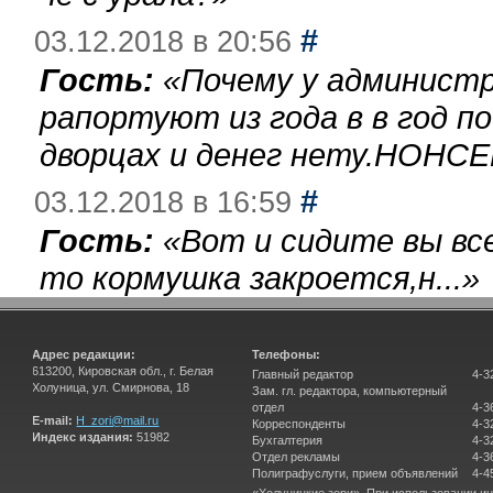
#
03.12.2018 в 20:56
Гость:
«
Почему у администр
рапортуют из года в в год п
дворцах и денег нету.НОНСЕ
#
03.12.2018 в 16:59
Гость:
«
Вот и сидите вы вс
то кормушка закроется,н...
»
Адрес редакции:
Телефоны:
613200, Кировская обл., г. Белая
Главный редактор
4-3
Холуница, ул. Смирнова, 18
Зам. гл. редактора, компьютерный
отдел
4-3
E-mail:
H_zori@mail.ru
Корреспонденты
4-3
Индекс издания:
51982
Бухгалтерия
4-3
Отдел рекламы
4-3
Полиграфуслуги, прием объявлений
4-4