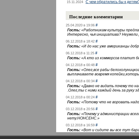
С чем обратились бы к детям
15.11.2024
Последние комментарии
#
25.04.2020 в 19:06
Гость:
«
Работникам культуры предлаг
Интересно, чья инициатива? Неужели
#
06.12.2018 в 18:42
Гость:
«
И до нас уже американцы добра
#
06.12.2018 в 11:25
Гость:
«
А кто из коммерсов платит 
#
04.12.2018 в 00:48
Гость:
«
Олег,все рабы белохолуницко
выплачиваете вовремя копейки,котор
#
04.12.2018 в 00:34
Гость:
«
Давно не видать почему то 
.Олег,ты с ними каждый день за руку зд
#
04.12.2018 в 00:24
Гость:
«
Потому что не воровать надо 
#
03.12.2018 в 20:56
Гость:
«
Почему у администрации всегд
нету.НОНСЕНС.
»
#
03.12.2018 в 16:59
Гость:
«
Вот и сидите вы все тут бара