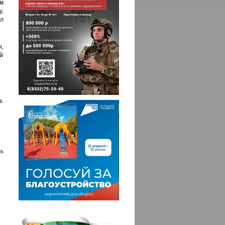
м
,
л
,
й
.
ь