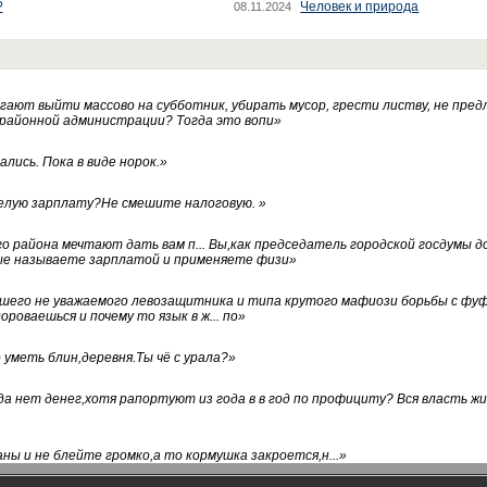
?
Человек и природа
08.11.2024
ают выйти массово на субботник, убирать мусор, грести листву, не пред
 районной администрации? Тогда это вопи
»
лись. Пока в виде норок.
»
белую зарплату?Не смешите налоговую.
»
го района мечтают дать вам п... Вы,как председатель городской госдумы 
ые называете зарплатой и применяете физи
»
нашего не уважаемого левозащитника и типа крутого мафиози борьбы с 
ороваешься и почему то язык в ж... по
»
уметь блин,деревня.Ты чё с урала?
»
а нет денег,хотя рапортуют из года в в год по профициту? Вся власть жи
ны и не блейте громко,а то кормушка закроется,н...
»