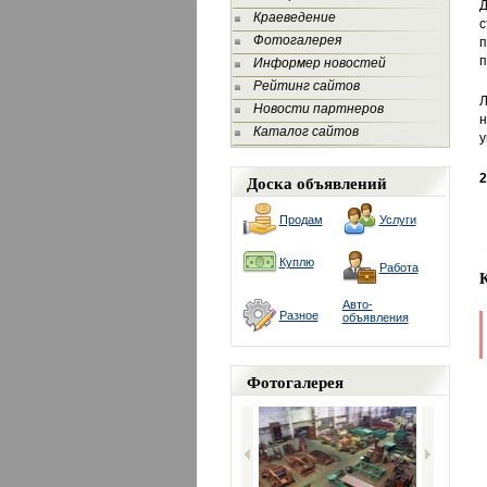
Д
Краеведение
с
Фотогалерея
п
Информер новостей
Рейтинг сайтов
Л
Новости партнеров
н
Каталог сайтов
у
Доска объявлений
2
Продам
Услуги
Куплю
Работа
Авто-
Разное
объявления
Фотогалерея