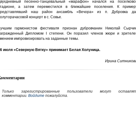
вухдневный песенно-танцевальный «марафон» начался на поселково
тадионе, а затем переместился в ближайшие поселения. К примеру
представлявший наш район ансамбль «Вечора» из п. Дубровка да
олуторачасовой концерт в с. Совье.
учшим гармонистом фестиваля признан дубровчанин Николай Сырчин
агражденный Дипломом I степени. Он поразил членов жюри и зрителе
мением импровизировать на заданные темы.
6 июля «Северную Вятку» принимает Белая Холуница.
Ирина Ситникова
Комментарии
Только зарегистрированные пользователи могут оставлят
комментарии.
Войдите
пожалуйста.