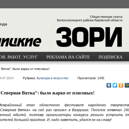
Общественная газета
Белохолуницкого района Кировской области
года
В, РАБОТ, УСЛУГ
РЕКЛАМА НА САЙТЕ
ПОДПИСКА
 Вятка": было жарко от плясовых!
4.07.2014
Рубрика:
Культура и искусство
Просмотров: 1435
"Северная Вятка": было жарко от плясовых!
Межрайонный этап областного фестиваля народного творчеств
Северная Вятка» на сей раз прошел в Вахрушах. Поселок отмечал 160
етний юбилей, поэтому организаторы конкурса решили устроить дл
ителей большой праздник. И, надо заметить, удался он на славу!