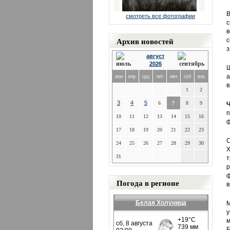
В
смотреть все фотографии
с
в
Архив новостей
с
з
август
2026
Ш
а
пон
втр
срд
чет
пят
суб
вск
в
1
2
3
4
5
6
7
8
9
п
10
11
12
13
14
15
16
ф
17
18
19
20
21
22
23
С
24
25
26
27
28
29
30
Х
31
т
р
ф
Погода в регионе
в
Белая Холуница
М
у
м
Б