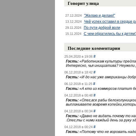
Говорит улица
"Желаю и делаю!"
27.12.2024
Чей успех оставил в сердце 
13.12.2024
По пути доброй воли
29.11.2024
С чем обратились бы к детям
15.11.2024
Последние комментарии
#
25.04.2020 в 19:06
Гость:
«
Работникам культуры предлаг
Интересно, чья инициатива? Неужели
#
06.12.2018 в 18:42
Гость:
«
И до нас уже американцы добра
#
06.12.2018 в 11:25
Гость:
«
А кто из коммерсов платит 
#
04.12.2018 в 00:48
Гость:
«
Олег,все рабы белохолуницко
выплачиваете вовремя копейки,котор
#
04.12.2018 в 00:34
Гость:
«
Давно не видать почему то 
.Олег,ты с ними каждый день за руку зд
#
04.12.2018 в 00:24
Гость:
«
Потому что не воровать надо 