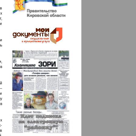
в
х
,
и
и
вь
,
в
й
 –
 и
у
в
ых
-
 в
,