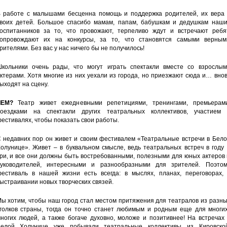
 работе с малышами бесценна помощь и поддержка родителей, их вера 
воих детей. Большое спасибо мамам, папам, бабушкам и дедушкам наши
оспитанников за то, что провожают, терпеливо ждут и встречают ребят
опровождают их на конкурсы, за то, что становятся самыми верным
рителями. Без вас у нас ничего бы не получилось!
кольники очень рады, что могут играть спектакли вместе со взрослым
ктерами. Хотя многие из них уехали из города, но приезжают сюда и… вно
ыходят на сцену.
ЧЕМ?
Театр живет ежедневными репетициями, тренингами, премьерами
оездками на спектакли других театральных коллективов, участием 
естивалях, чтобы показать свои работы.
 недавних пор он живет и своим фестивалем «Театральные встречи в Бело
олунице». Живет – в буквальном смысле, ведь театральных встреч в году
ри, и все они должны быть востребованными, полезными для юных актеров
уководителей, интересными и разнообразными для зрителей. Поэтом
естиваль в нашей жизни есть всегда: в мыслях, планах, переговорах, 
ыстраивании новых творческих связей.
ы хотим, чтобы наш город стал местом притяжения для театралов из разн
голков страны, тогда он точно станет любимым и родным еще для многих
ногих людей, а также богаче духовно, моложе и позитивнее! На встречах
елой Холунице уже побывали театральные коллективы из Кировской