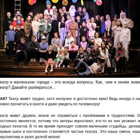
еатр в маленьком городе – это всегда вопросы.
Как, чем и зачем живе
еатр?
Давайте разбираться…
АК?
Театр живет трудно, зато нескучно и достаточно ярко! Ведь иногда о н
ожно прочитать в газете и даже увидеть по телевизору!
еатр живет дружно, иначе не справиться с проблемами и трудностями. О
остоянно меняется, потому что актеры взрослеют, кто-то из них уезжает 
одных пенатов. В то же время приходят совсем маленькие студийцы, дела
ервые шаги и постепенно становятся частью театра. Это наша смена, наш
ерспектива и залог долгой жизни!