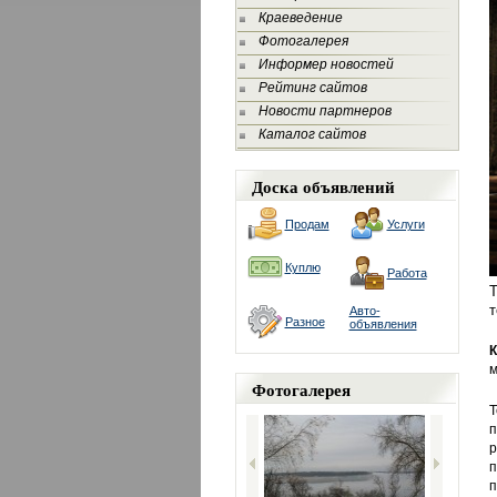
Краеведение
Фотогалерея
Информер новостей
Рейтинг сайтов
Новости партнеров
Каталог сайтов
Доска объявлений
Продам
Услуги
Куплю
Работа
Т
т
Авто-
Разное
объявления
К
м
Фотогалерея
Т
п
р
п
п