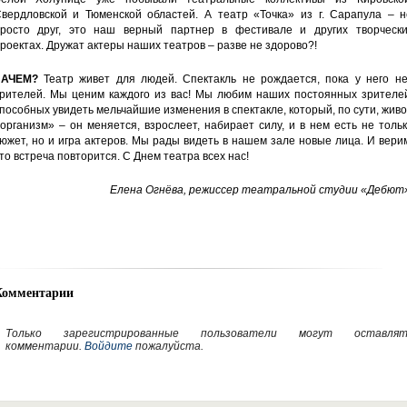
вердловской и Тюменской областей. А театр «Точка» из г. Сарапула – н
росто друг, это наш верный партнер в фестивале и других творчески
роектах. Дружат актеры наших театров – разве не здорово?!
ЗАЧЕМ?
Театр живет для людей. Спектакль не рождается, пока у него не
рителей. Мы ценим каждого из вас! Мы любим наших постоянных зрителей
пособных увидеть мельчайшие изменения в спектакле, который, по сути, жив
организм» – он меняется, взрослеет, набирает силу, и в нем есть не толь
южет, но и игра актеров. Мы рады видеть в нашем зале новые лица. И вери
то встреча повторится. С Днем театра всех нас!
Елена Огнёва,
режиссер театральной
студии «Дебют»
Комментарии
Только зарегистрированные пользователи могут оставлят
комментарии.
Войдите
пожалуйста.