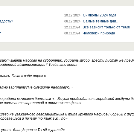
Символы 2024 года
20.12.2024
радость?
Самые темные дни…
06.12.2024
Все зависит только от тебя!
22.11.2024
?
Человек и природа
08.11.2024
ают выйти массово на субботник, убирать мусор, грести листву, не пред
 районной администрации? Тогда это вопи
»
лись. Пока в виде норок.
»
белую зарплату?Не смешите налоговую.
»
го района мечтают дать вам п... Вы,как председатель городской госдумы 
ые называете зарплатой и применяете физи
»
нашего не уважаемого левозащитника и типа крутого мафиози борьбы с 
ороваешься и почему то язык в ж... по
»
уметь блин,деревня.Ты чё с урала?
»