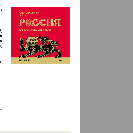
е
х
т
,
ой
ко
м,
.
ь