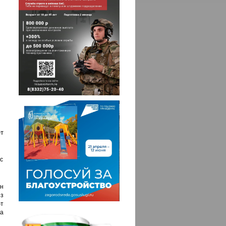
т
ас
н
из
ют
а