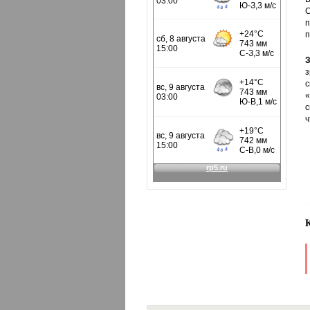
С
п
п
з
с
«
с
ч