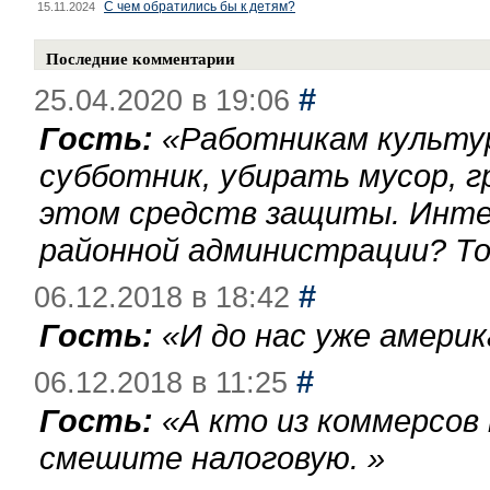
С чем обратились бы к детям?
15.11.2024
Последние комментарии
#
25.04.2020 в 19:06
Гость:
«
Работникам культу
субботник, убирать мусор, г
этом средств защиты. Инте
районной администрации? То
#
06.12.2018 в 18:42
Гость:
«
И до нас уже америк
#
06.12.2018 в 11:25
Гость:
«
А кто из коммерсов
смешите налоговую.
»