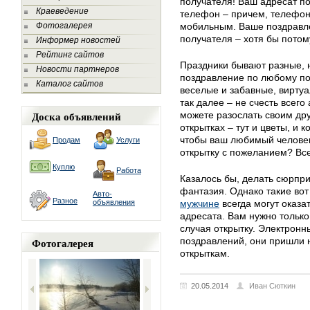
получателя! Ваш адресат по
Краеведение
телефон – причем, телефон
Фотогалерея
мобильным. Ваше поздравл
получателя – хотя бы потом
Информер новостей
Рейтинг сайтов
Праздники бывают разные, н
Новости партнеров
поздравление по любому по
Каталог сайтов
веселые и забавные, вирту
так далее – не счесть всего
Доска объявлений
можете разослать своим дру
открытках – тут и цветы, и
чтобы ваш любимый челове
Продам
Услуги
открытку с пожеланием? Все
Куплю
Работа
Казалось бы, делать сюрпри
фантазия. Однако такие во
Авто-
Разное
объявления
мужчине
всегда могут оказ
адресата. Вам нужно тольк
случая открытку. Электронны
Фотогалерея
поздравлений, они пришли 
открыткам.
20.05.2014
Иван Сюткин