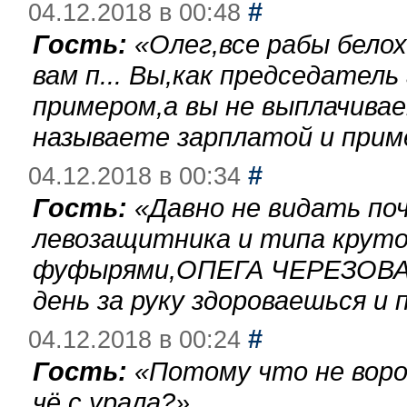
#
04.12.2018 в 00:48
Гость:
«
Олег,все рабы бело
вам п... Вы,как председател
примером,а вы не выплачива
называете зарплатой и при
#
04.12.2018 в 00:34
Гость:
«
Давно не видать по
левозащитника и типа круто
фуфырями,ОПЕГА ЧЕРЕЗОВА-
день за руку здороваешься и п
#
04.12.2018 в 00:24
Гость:
«
Потому что не воро
чё с урала?
»