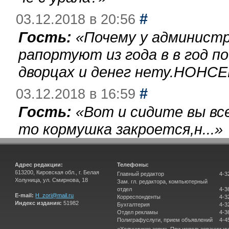
#
03.12.2018 в 20:56
Гость:
«
Почему у администр
рапортуют из года в в год п
дворцах и денег нету.НОНСЕ
#
03.12.2018 в 16:59
Гость:
«
Вот и сидите вы вс
то кормушка закроется,н...
»
Адрес редакции:
Телефоны:
613200, Кировская обл., г. Белая
Главный редактор
4-3
Холуница, ул. Смирнова, 18
Зам. гл. редактора, компьютерный
отдел
4-3
E-mail:
H_zori@mail.ru
Корреспонденты
4-3
Индекс издания:
51982
Бухгалтерия
4-3
Отдел рекламы
4-3
Полиграфуслуги, прием объявлений
4-4