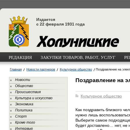
Издается
с 22 февраля 1931 года
РЕДАКЦИЯ
ЗАКУПКИ ТОВАРОВ, РАБОТ, УСЛУГ
РЕ
Главная
Новости партнеров
Культурное общество
Поздравление на элек
Поздравление на э
Новости
Общество
Происшествия
Культурное общество
Культура и искусство
Экономика
Как поздравить близкого че
Политика
нужно лишь воспользоваться
Спорт
Выберите самое подходящее
Кроме того
будет доставлено… нет, не
Интервью