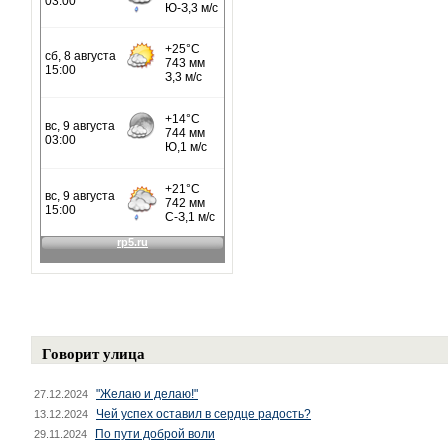
Говорит улица
"Желаю и делаю!"
27.12.2024
Чей успех оставил в сердце радость?
13.12.2024
По пути доброй воли
29.11.2024