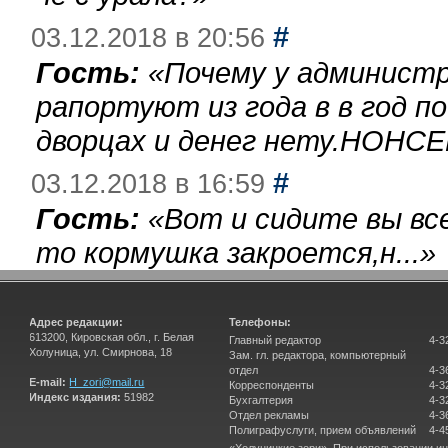
#
03.12.2018 в 20:56
Гость:
«
Почему у администр
рапортуют из года в в год п
дворцах и денег нету.НОНСЕ
#
03.12.2018 в 16:59
Гость:
«
Вот и сидите вы вс
то кормушка закроется,н...
»
Адрес редакции:
Телефоны:
613200, Кировская обл., г. Белая
Главный редактор
4-3
Холуница, ул. Смирнова, 18
Зам. гл. редактора, компьютерный
отдел
4-3
E-mail:
H_zori@mail.ru
Корреспонденты
4-3
Индекс издания:
51982
Бухгалтерия
4-3
Отдел рекламы
4-3
Полиграфуслуги, прием объявлений
4-4