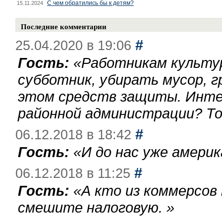
С чем обратились бы к детям?
15.11.2024
Последние комментарии
#
25.04.2020 в 19:06
Гость:
«
Работникам культу
субботник, убирать мусор, г
этом средств защиты. Инте
районной администрации? То
#
06.12.2018 в 18:42
Гость:
«
И до нас уже америк
#
06.12.2018 в 11:25
Гость:
«
А кто из коммерсов
смешите налоговую.
»