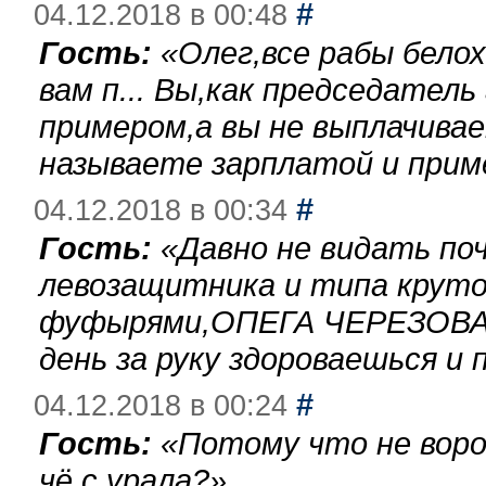
#
04.12.2018 в 00:48
Гость:
«
Олег,все рабы бело
вам п... Вы,как председател
примером,а вы не выплачива
называете зарплатой и при
#
04.12.2018 в 00:34
Гость:
«
Давно не видать по
левозащитника и типа круто
фуфырями,ОПЕГА ЧЕРЕЗОВА-
день за руку здороваешься и п
#
04.12.2018 в 00:24
Гость:
«
Потому что не воро
чё с урала?
»