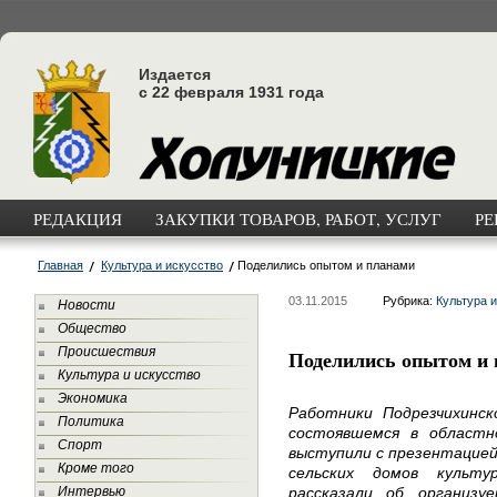
Издается
с 22 февраля 1931 года
РЕДАКЦИЯ
ЗАКУПКИ ТОВАРОВ, РАБОТ, УСЛУГ
РЕ
Главная
Культура и искусство
Поделились опытом и планами
03.11.2015
Рубрика:
Культура и
Новости
Общество
Происшествия
Поделились опытом и
Культура и искусство
Экономика
Работники Подрезчихинск
Политика
состоявшемся в областн
Спорт
выступили с презентацией
Кроме того
сельских домов культу
Интервью
рассказали об организу