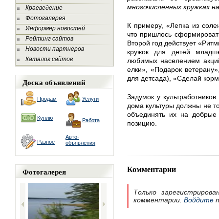
многочисленных кружках на
Краеведение
Фотогалерея
К примеру, «Лепка из соле
Информер новостей
что пришлось сформировать
Рейтинг сайтов
Второй год действует «Ритм
Новости партнеров
кружок для детей младш
Каталог сайтов
любимых населением акций
елки», «Подарок ветерану»
для детсада), «Сделай корм
Доска объявлений
Задумок у культработников
Продам
Услуги
дома культуры должны не то
объединять их на добрые 
Куплю
Работа
позицию.
Авто-
Разное
объявления
Комментарии
Фотогалерея
Только зарегистрирова
комментарии.
Войдите
п