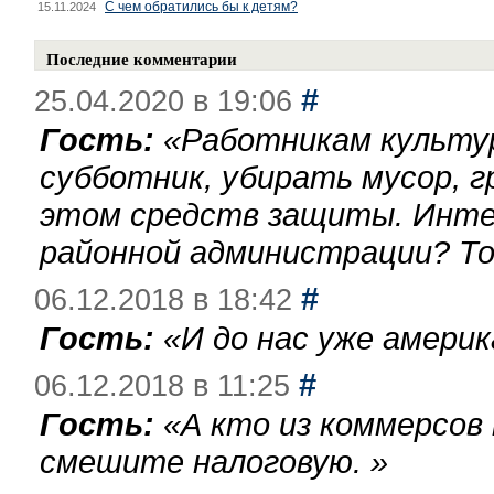
С чем обратились бы к детям?
15.11.2024
Последние комментарии
#
25.04.2020 в 19:06
Гость:
«
Работникам культу
субботник, убирать мусор, г
этом средств защиты. Инте
районной администрации? То
#
06.12.2018 в 18:42
Гость:
«
И до нас уже америк
#
06.12.2018 в 11:25
Гость:
«
А кто из коммерсов
смешите налоговую.
»