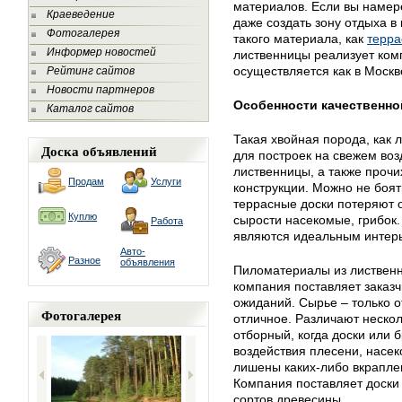
материалов. Если вы намер
Краеведение
даже создать зону отдыха в
Фотогалерея
такого материала, как
терра
Информер новостей
лиственницы реализует ком
осуществляется как в Москве
Рейтинг сайтов
Новости партнеров
Особенности качественн
Каталог сайтов
Такая хвойная порода, как 
Доска объявлений
для построек на свежем воз
лиственницы, а также проч
Продам
Услуги
конструкции. Можно не боять
террасные доски потеряют о
Куплю
сырости насекомые, грибок.
Работа
являются идеальным интер
Авто-
Разное
объявления
Пиломатериалы из лиственн
компания поставляет заказч
ожиданий. Сырье – только от
Фотогалерея
отличное. Различают нескол
отборный, когда доски или 
воздействия плесени, насе
лишены каких-либо вкраплен
Компания поставляет доски 
сортов древесины.