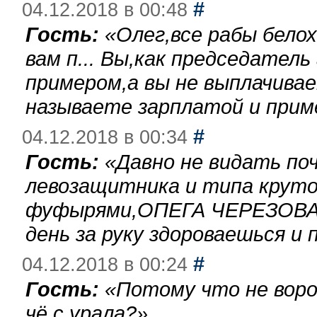
#
04.12.2018 в 00:48
Гость:
«
Олег,все рабы бело
вам п... Вы,как председател
примером,а вы не выплачива
называете зарплатой и при
#
04.12.2018 в 00:34
Гость:
«
Давно не видать по
левозащитника и типа круто
фуфырями,ОПЕГА ЧЕРЕЗОВА-
день за руку здороваешься и п
#
04.12.2018 в 00:24
Гость:
«
Потому что не воро
чё с урала?
»