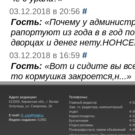
#
03.12.2018 в 20:56
Гость:
«
Почему у администр
рапортуют из года в в год п
дворцах и денег нету.НОНСЕ
#
03.12.2018 в 16:59
Гость:
«
Вот и сидите вы вс
то кормушка закроется,н...
»
Адрес редакции:
Телефоны:
613200, Кировская обл., г. Белая
Главный редактор
4-3
Холуница, ул. Смирнова, 18
Зам. гл. редактора, компьютерный
отдел
4-3
E-mail:
H_zori@mail.ru
Корреспонденты
4-3
Индекс издания:
51982
Бухгалтерия
4-3
Отдел рекламы
4-3
Полиграфуслуги, прием объявлений
4-4