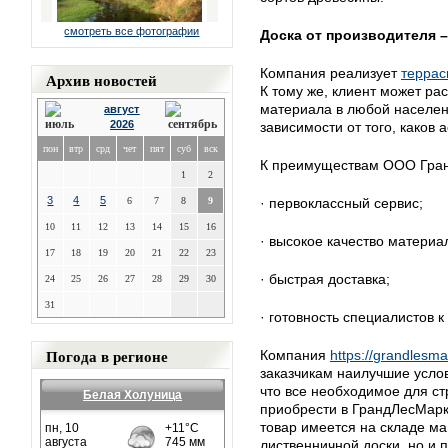
смотреть все фотографии
Доска от производителя 
Компания реализует
террас
Архив новостей
К тому же, клиент может ра
материала в любой населен
август
2026
зависимости от того, каков 
пон
втр
срд
чет
пят
суб
вск
К преимуществам ООО Гран
1
2
3
4
5
6
7
8
9
· первоклассный сервис;
10
11
12
13
14
15
16
· высокое качество материа
17
18
19
20
21
22
23
· быстрая доставка;
24
25
26
27
28
29
30
31
· готовность специалистов 
Погода в регионе
Компания
https://grandlesma
заказчикам наилучшие услов
что все необходимое для с
Белая Холуница
приобрести в ГрандЛесМарк
товар имеется на складе маг
лиственничной доски, но и 