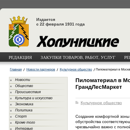
Издается
с 22 февраля 1931 года
РЕДАКЦИЯ
ЗАКУПКИ ТОВАРОВ, РАБОТ, УСЛУГ
РЕ
Главная
Новости партнеров
Культурное общество
Пиломатериал в Москв
Пиломатериал в Мо
Новости
ГрандЛесМаркет
Общество
Происшествия
Культура и искусство
Культурное общество
Экономика
Политика
Создание комфортной зоны 
Спорт
обустройства соответствую
Кроме того
чрезвычайно важно с полной
Интервью