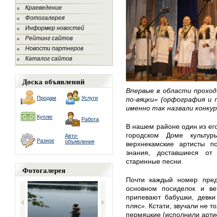
Краеведение
Фотогалерея
Информер новостей
Рейтинг сайтов
Новости партнеров
Каталог сайтов
Доска объявлений
Впервые в области проход
Продам
Услуги
по-вяцки» (орфография и 
именно так назвали конкур
Куплю
Работа
В нашем районе один из его
городском Доме культур
Авто-
Разное
объявления
верхнекамские артисты по
знания, доставшиеся от
старинные песни.
Фотогалерея
Почти каждый номер пред
основном посиделок и веч
припевают бабушки, девки
пляс». Кстати, звучали не т
пермяцкие (исполнили арти