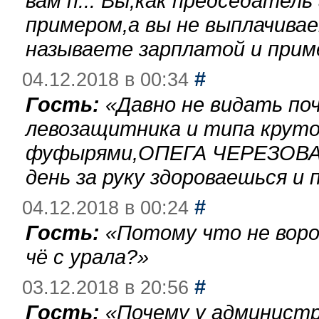
вам п... Вы,как председател
примером,а вы не выплачива
называете зарплатой и при
#
04.12.2018 в 00:34
Гость:
«
Давно не видать по
левозащитника и типа круто
фуфырями,ОПЕГА ЧЕРЕЗОВА-
день за руку здороваешься и п
#
04.12.2018 в 00:24
Гость:
«
Потому что не воро
чё с урала?
»
#
03.12.2018 в 20:56
Гость:
«
Почему у администр