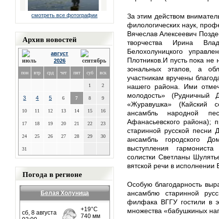
смотреть все фотографии
За этим действом внимател
филологических наук, проф
Вячеслав Алексеевич Позде
Архив новостей
творчества Ирина Вла
Белохолуницкого управле
август
Плотников.И пусть пока не
2026
зональных этапов, а обл
пон
втр
срд
чет
пят
суб
вск
участникам вручены благод
1
2
нашего района. Ими отме
молодость» (Рудничный Д
3
4
5
6
7
8
9
«Журавушка» (Кайский с
10
11
12
13
14
15
16
ансамбль народной пе
Афанасьевского района); 
17
18
19
20
21
22
23
старинной русской песни Д
24
25
26
27
28
29
30
ансамбль городского Д
выступления гармониста
31
солистки Светланы Шулятье
вятской речи в исполнении 
Погода в регионе
Особую благодарность выра
ансамблю старинной русс
Белая Холуница
филфака ВГГУ гостили в э
множества «бабушкиных н