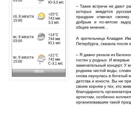
– Такие встречи не дают р
которых зиждется русск
праздник отвечал своем
добрым и по-вятски задо
общее мнение...
А зрительница Клавдия Ив
Петербурга, сказала после 
– Я давно уехала из Белохо
гостях у родных. И впервые 
замечательный концерт. У м
родника чистой воды, словн
снова окунулась в богатый 
детства и юности. Вы не пр
своим корням у тех, кто жи
благодарность организатор
артистам, особенно коллект
организовавшим такой празд