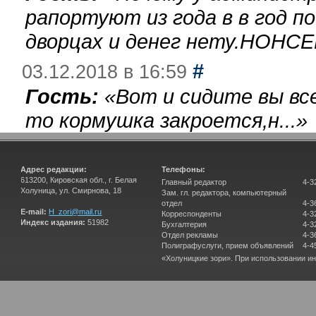
рапортуют из года в в год п
дворцах и денег нету.НОНСЕ
#
03.12.2018 в 16:59
Гость:
«
Вот и сидите вы вс
то кормушка закроется,н...
»
Адрес редакции:
Телефоны:
613200, Кировская обл., г. Белая
Главный редактор
4-3
Холуница, ул. Смирнова, 18
Зам. гл. редактора, компьютерный
отдел
4-3
E-mail:
H_zori@mail.ru
Корреспонденты
4-3
Индекс издания:
51982
Бухгалтерия
4-3
Отдел рекламы
4-3
Полиграфуслуги, прием объявлений
4-4
«Холуницкие зори». При использовании и