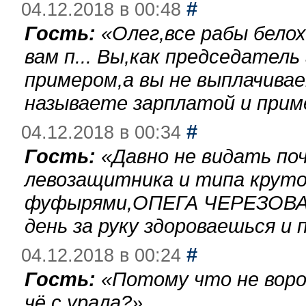
#
04.12.2018 в 00:48
Гость:
«
Олег,все рабы бело
вам п... Вы,как председател
примером,а вы не выплачива
называете зарплатой и при
#
04.12.2018 в 00:34
Гость:
«
Давно не видать по
левозащитника и типа круто
фуфырями,ОПЕГА ЧЕРЕЗОВА-
день за руку здороваешься и п
#
04.12.2018 в 00:24
Гость:
«
Потому что не воро
чё с урала?
»