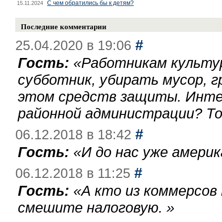
С чем обратились бы к детям?
15.11.2024
Последние комментарии
#
25.04.2020 в 19:06
Гость:
«
Работникам культу
субботник, убирать мусор, г
этом средств защиты. Инте
районной администрации? То
#
06.12.2018 в 18:42
Гость:
«
И до нас уже америк
#
06.12.2018 в 11:25
Гость:
«
А кто из коммерсов
смешите налоговую.
»