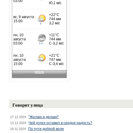
Говорит улица
"Желаю и делаю!"
27.12.2024
Чей успех оставил в сердце радость?
13.12.2024
По пути доброй воли
29.11.2024