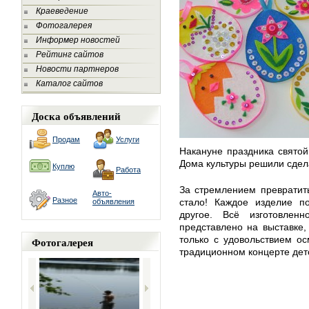
Краеведение
Фотогалерея
Информер новостей
Рейтинг сайтов
Новости партнеров
Каталог сайтов
Доска объявлений
Продам
Услуги
Накануне праздника святой
Дома культуры решили сдел
Куплю
Работа
За стремлением превратит
Авто-
Разное
стало! Каждое изделие п
объявления
другое. Всё изготовле
представлено на выставке,
только с удовольствием о
Фотогалерея
традиционном концерте дет