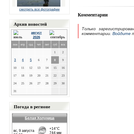
смотреть все фотографии
Комментарии
Архив новостей
Только зарегистрирова
август
комментарии.
Войдите
п
2026
пон
втр
срд
чет
пят
суб
вск
1
2
3
4
5
6
7
8
9
10
11
12
13
14
15
16
17
18
19
20
21
22
23
24
25
26
27
28
29
30
31
Погода в регионе
Белая Холуница