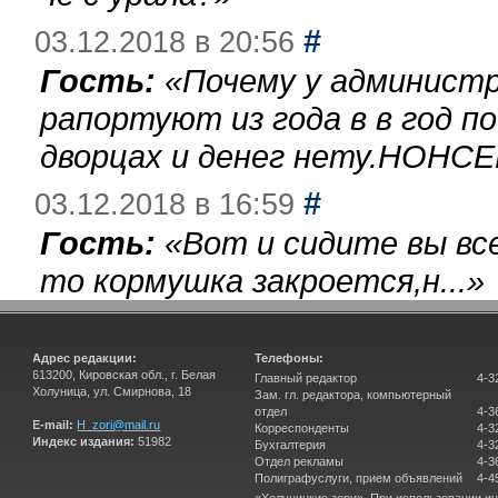
#
03.12.2018 в 20:56
Гость:
«
Почему у администр
рапортуют из года в в год п
дворцах и денег нету.НОНСЕ
#
03.12.2018 в 16:59
Гость:
«
Вот и сидите вы вс
то кормушка закроется,н...
»
Адрес редакции:
Телефоны:
613200, Кировская обл., г. Белая
Главный редактор
4-3
Холуница, ул. Смирнова, 18
Зам. гл. редактора, компьютерный
отдел
4-3
E-mail:
H_zori@mail.ru
Корреспонденты
4-3
Индекс издания:
51982
Бухгалтерия
4-3
Отдел рекламы
4-3
Полиграфуслуги, прием объявлений
4-4