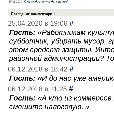
С чем обратились бы к детям?
15.11.2024
Последние комментарии
#
25.04.2020 в 19:06
Гость:
«
Работникам культу
субботник, убирать мусор, г
этом средств защиты. Инте
районной администрации? То
#
06.12.2018 в 18:42
Гость:
«
И до нас уже америк
#
06.12.2018 в 11:25
Гость:
«
А кто из коммерсов
смешите налоговую.
»