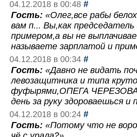
#
04.12.2018 в 00:48
Гость:
«
Олег,все рабы бело
вам п... Вы,как председател
примером,а вы не выплачива
называете зарплатой и при
#
04.12.2018 в 00:34
Гость:
«
Давно не видать по
левозащитника и типа круто
фуфырями,ОПЕГА ЧЕРЕЗОВА-
день за руку здороваешься и п
#
04.12.2018 в 00:24
Гость:
«
Потому что не воро
чё с урала?
»