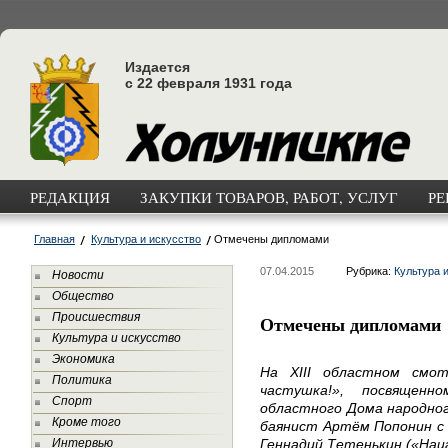
Издается
с 22 февраля 1931 года
РЕДАКЦИЯ
ЗАКУПКИ ТОВАРОВ, РАБОТ, УСЛУГ
РЕ
Главная
Культура и искусство
Отмечены дипломами
07.04.2015
Рубрика:
Культура 
Новости
Общество
Происшествия
Отмечены дипломами
Культура и искусство
Экономика
На XIII областном смотр
Политика
частушка!», посвящен
Спорт
областного Дома народног
Кроме того
баянист Артём Попонин с 
Интервью
Геннадий Тетенькин («Наиг