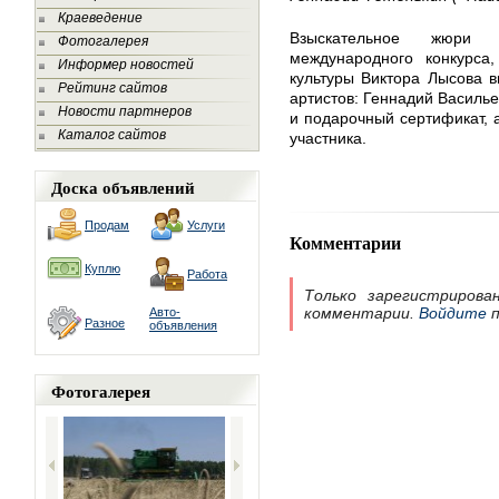
Краеведение
Взыскательное жюри 
Фотогалерея
международного конкурса,
Информер новостей
культуры Виктора Лысова в
Рейтинг сайтов
артистов: Геннадий Василье
Новости партнеров
и подарочный сертификат, 
Каталог сайтов
участника.
Доска объявлений
Продам
Услуги
Комментарии
Куплю
Работа
Только зарегистрирова
комментарии.
Войдите
п
Авто-
Разное
объявления
Фотогалерея