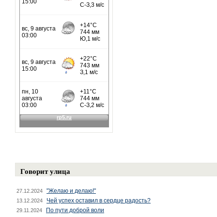
Говорит улица
"Желаю и делаю!"
27.12.2024
Чей успех оставил в сердце радость?
13.12.2024
По пути доброй воли
29.11.2024