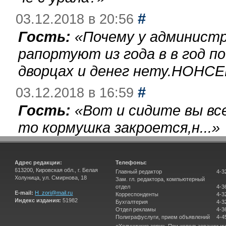
#
03.12.2018 в 20:56
Гость:
«
Почему у администр
рапортуют из года в в год п
дворцах и денег нету.НОНСЕ
#
03.12.2018 в 16:59
Гость:
«
Вот и сидите вы вс
то кормушка закроется,н...
»
Адрес редакции:
Телефоны:
613200, Кировская обл., г. Белая
Главный редактор
4-3
Холуница, ул. Смирнова, 18
Зам. гл. редактора, компьютерный
отдел
4-3
E-mail:
H_zori@mail.ru
Корреспонденты
4-3
Индекс издания:
51982
Бухгалтерия
4-3
Отдел рекламы
4-3
Полиграфуслуги, прием объявлений
4-4