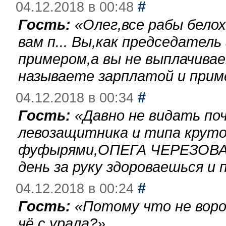
#
04.12.2018 в 00:48
Гость:
«
Олег,все рабы бело
вам п... Вы,как председател
примером,а вы не выплачива
называете зарплатой и при
#
04.12.2018 в 00:34
Гость:
«
Давно не видать по
левозащитника и типа круто
фуфырями,ОПЕГА ЧЕРЕЗОВА-
день за руку здороваешься и п
#
04.12.2018 в 00:24
Гость:
«
Потому что не воро
чё с урала?
»