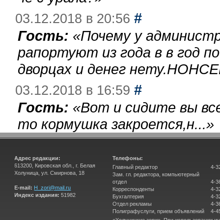
#
03.12.2018 в 20:56
Гость:
«
Почему у администр
рапортуют из года в в год п
дворцах и денег нету.НОНСЕ
#
03.12.2018 в 16:59
Гость:
«
Вот и сидите вы вс
то кормушка закроется,н...
»
Адрес редакции:
Телефоны:
613200, Кировская обл., г. Белая
Главный редактор
4-3
Холуница, ул. Смирнова, 18
Зам. гл. редактора, компьютерный
отдел
4-3
E-mail:
H_zori@mail.ru
Корреспонденты
4-3
Индекс издания:
51982
Бухгалтерия
4-3
Отдел рекламы
4-3
Полиграфуслуги, прием объявлений
4-4