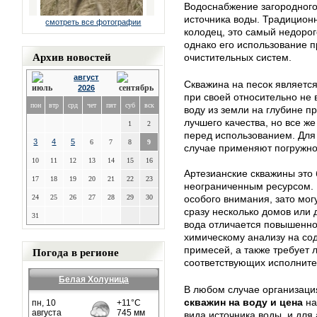
Водоснабжение загородного
источника воды. Традицион
смотреть все фотографии
колодец, это самый недоро
однако его использование 
Архив новостей
очистительных систем.
август
Скважина на песок являетс
2026
при своей относительно не 
пон
втр
срд
чет
пят
суб
вск
воду из земли на глубине п
лучшего качества, но все ж
1
2
перед использованием. Для 
3
4
5
6
7
8
9
случае применяют погружно
10
11
12
13
14
15
16
Артезианские скважины это 
17
18
19
20
21
22
23
неограниченным ресурсом. 
24
25
26
27
28
29
30
особого внимания, зато мог
сразу несколько домов или
31
вода отличается повышенно
химическому анализу на со
Погода в регионе
примесей, а также требует 
соответствующих исполните
Белая Холуница
В любом случае организац
скважин на воду и цена
на
вида источника воды, и для