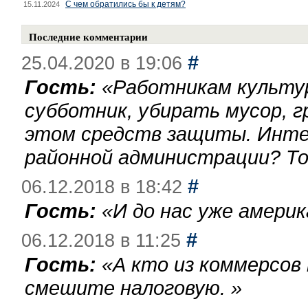
С чем обратились бы к детям?
15.11.2024
Последние комментарии
#
25.04.2020 в 19:06
Гость:
«
Работникам культу
субботник, убирать мусор, г
этом средств защиты. Инте
районной администрации? То
#
06.12.2018 в 18:42
Гость:
«
И до нас уже америк
#
06.12.2018 в 11:25
Гость:
«
А кто из коммерсов
смешите налоговую.
»