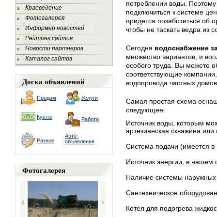
потреблении воды. Поэтому 
Краеведение
подключиться к системе цен
Фотогалерея
придется позаботиться об 
Информер новостей
чтобы не таскать ведра из с
Рейтинг сайтов
Сегодня
водоснабжение з
Новости партнеров
множество вариантов, и воп
Каталог сайтов
особого труда. Вы можете о
соответствующие компании,
Доска объявлений
водопровода частных домов
Продам
Услуги
Самая простая схема оснащ
следующее:
Куплю
Работа
Источник воды, которым мож
артезианская скважина или 
Авто-
Разное
объявления
Система подачи (имеется в 
Источник энергии, в нашем 
Фотогалерея
Наличие системы наружных 
Сантехническое оборудова
Котел для подогрева жидкос