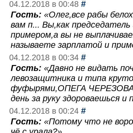
#
04.12.2018 в 00:48
Гость:
«
Олег,все рабы бело
вам п... Вы,как председател
примером,а вы не выплачива
называете зарплатой и при
#
04.12.2018 в 00:34
Гость:
«
Давно не видать по
левозащитника и типа круто
фуфырями,ОПЕГА ЧЕРЕЗОВА-
день за руку здороваешься и п
#
04.12.2018 в 00:24
Гость:
«
Потому что не воро
чё с урала?
»