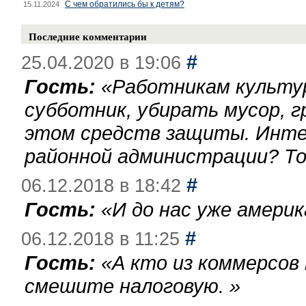
С чем обратились бы к детям?
15.11.2024
Последние комментарии
#
25.04.2020 в 19:06
Гость:
«
Работникам культу
субботник, убирать мусор, г
этом средств защиты. Инте
районной администрации? То
#
06.12.2018 в 18:42
Гость:
«
И до нас уже америк
#
06.12.2018 в 11:25
Гость:
«
А кто из коммерсов
смешите налоговую.
»