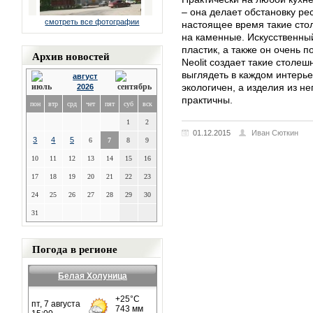
– она делает обстановку ре
смотреть все фотографии
настоящее время такие сто
на каменные. Искусственный
пластик, а также он очень 
Архив новостей
Neolit создает такие столе
выглядеть в каждом интерье
август
экологичен, а изделия из н
2026
практичны.
пон
втр
срд
чет
пят
суб
вск
1
2
01.12.2015
Иван Сюткин
3
4
5
6
7
8
9
10
11
12
13
14
15
16
17
18
19
20
21
22
23
24
25
26
27
28
29
30
31
Погода в регионе
Белая Холуница