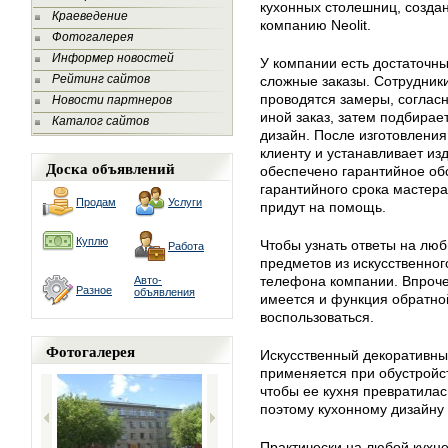
кухонных столешниц, созда
Краеведение
компанию Neolit.
Фотогалерея
Информер новостей
У компании есть достаточн
Рейтинг сайтов
сложные заказы. Сотрудники
проводятся замеры, согласн
Новости партнеров
иной заказ, затем подбира
Каталог сайтов
дизайн. После изготовления
клиенту и устанавливает из
Доска объявлений
обеспечено гарантийное об
гарантийного срока мастера
Продам
Услуги
придут на помощь.
Куплю
Чтобы узнать ответы на лю
Работа
предметов из искусственног
телефона компании. Впроч
Авто-
Разное
объявления
имеется и функция обратной
воспользоваться.
Фотогалерея
Искусственный декоративны
применяется при обустройс
чтобы ее кухня превратилас
поэтому кухонному дизайну
Практически на любой кухне