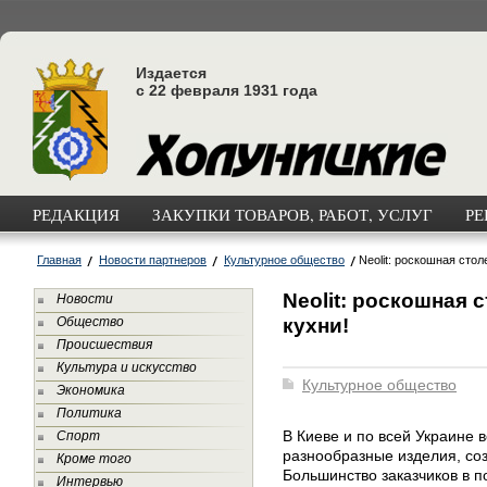
Издается
с 22 февраля 1931 года
РЕДАКЦИЯ
ЗАКУПКИ ТОВАРОВ, РАБОТ, УСЛУГ
РЕ
Главная
Новости партнеров
Культурное общество
Neolit: роскошная сто
Neolit: роскошная
Новости
кухни!
Общество
Происшествия
Культура и искусство
Культурное общество
Экономика
Политика
В Киеве и по всей Украине 
Спорт
разнообразные изделия, соз
Кроме того
Большинство заказчиков в п
Интервью