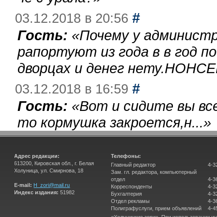
#
03.12.2018 в 20:56
Гость:
«
Почему у администр
рапортуют из года в в год п
дворцах и денег нету.НОНСЕ
#
03.12.2018 в 16:59
Гость:
«
Вот и сидите вы вс
то кормушка закроется,н...
»
Адрес редакции:
Телефоны:
613200, Кировская обл., г. Белая
Главный редактор
4-3
Холуница, ул. Смирнова, 18
Зам. гл. редактора, компьютерный
отдел
4-3
E-mail:
H_zori@mail.ru
Корреспонденты
4-3
Индекс издания:
51982
Бухгалтерия
4-3
Отдел рекламы
4-3
Полиграфуслуги, прием объявлений
4-4