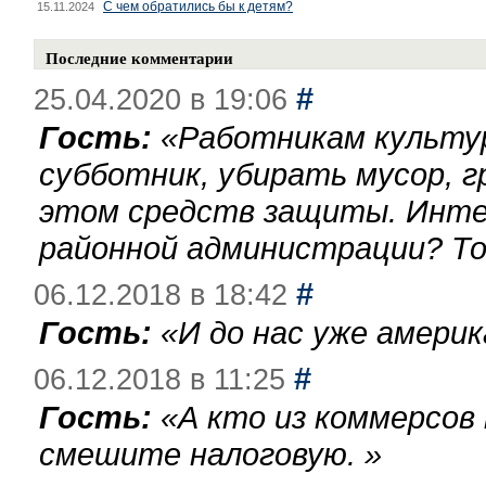
С чем обратились бы к детям?
15.11.2024
Последние комментарии
#
25.04.2020 в 19:06
Гость:
«
Работникам культу
субботник, убирать мусор, г
этом средств защиты. Инте
районной администрации? То
#
06.12.2018 в 18:42
Гость:
«
И до нас уже америк
#
06.12.2018 в 11:25
Гость:
«
А кто из коммерсов
смешите налоговую.
»