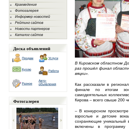
Краеведение
Фотогалерея
Информер новостей
Рейтинг сайтов
Новости партнеров
Каталог сайтов
Доска объявлений
Продам
Услуги
В Кировском областном До
раз прошёл финал областн
Куплю
Работа
вяцки».
Авто-
Разное
Как рассказали в регионал
объявления
финале по итогам зо
самодеятельных коллективов
Кирова – всего свыше 200 ч
Фотогалерея
– В конкурсном просмотре
взрослые и детские вока
сохраняющие уникальный в
включены в программу 