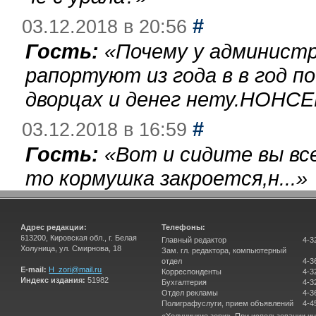
#
03.12.2018 в 20:56
Гость:
«
Почему у администр
рапортуют из года в в год п
дворцах и денег нету.НОНСЕ
#
03.12.2018 в 16:59
Гость:
«
Вот и сидите вы вс
то кормушка закроется,н...
»
Адрес редакции:
Телефоны:
613200, Кировская обл., г. Белая
Главный редактор
4-3
Холуница, ул. Смирнова, 18
Зам. гл. редактора, компьютерный
отдел
4-3
E-mail:
H_zori@mail.ru
Корреспонденты
4-3
Индекс издания:
51982
Бухгалтерия
4-3
Отдел рекламы
4-3
Полиграфуслуги, прием объявлений
4-4