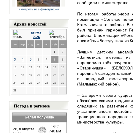
сообщили в министерстве.
смотреть все фотографии
По итогам работы жюри о
номинации «Сольное пение
Архив новостей
Котельничского района. В
был признан гармонист Ге
август
района. В номинации «Фол
2026
ансамбль «Беседушка» из К
пон
втр
срд
чет
пят
суб
вск
Лучшим детским ансамб
1
2
«Заплетися, плетень» из
3
4
5
6
7
8
9
определило трёх лауреато
10
11
12
13
14
15
16
«Старинушка» (БЕЛОХО
народный самодеятельный к
17
18
19
20
21
22
23
и народный фольклорны
24
25
26
27
28
29
30
(Малмыжский район).
31
– За время своего сущест
обзавёлся своими традиция
Погода в регионе
следящих за развитием ф
участники вносят достойн
традиционного народного тв
Белая Холуница
министерстве культуры.