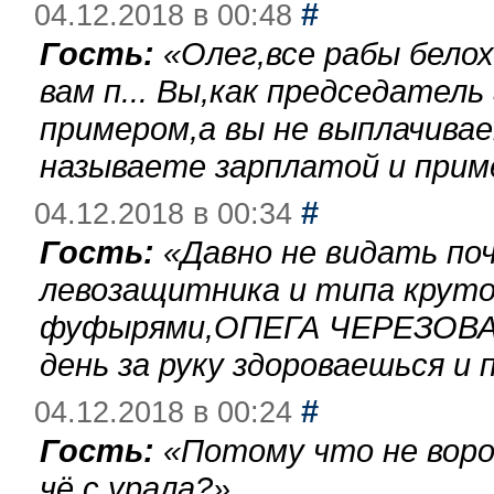
#
04.12.2018 в 00:48
Гость:
«
Олег,все рабы бело
вам п... Вы,как председател
примером,а вы не выплачива
называете зарплатой и при
#
04.12.2018 в 00:34
Гость:
«
Давно не видать по
левозащитника и типа круто
фуфырями,ОПЕГА ЧЕРЕЗОВА-
день за руку здороваешься и п
#
04.12.2018 в 00:24
Гость:
«
Потому что не воро
чё с урала?
»