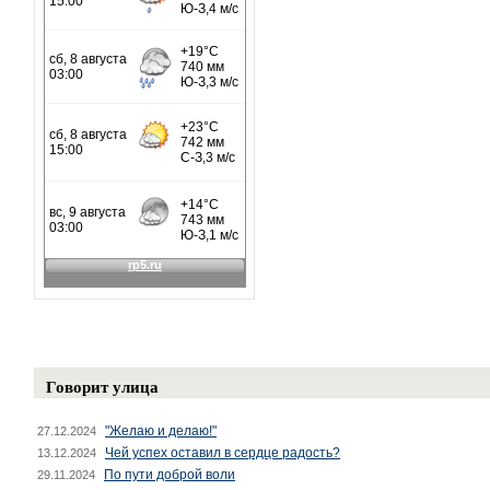
Говорит улица
"Желаю и делаю!"
27.12.2024
Чей успех оставил в сердце радость?
13.12.2024
По пути доброй воли
29.11.2024