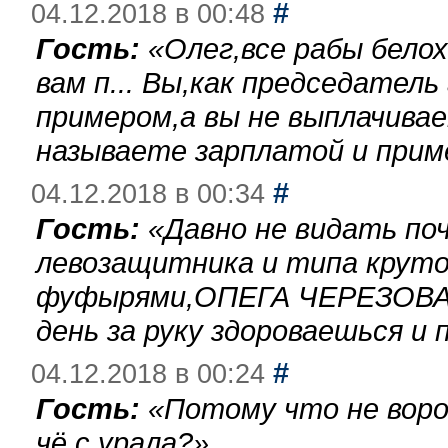
#
04.12.2018 в 00:48
Гость:
«
Олег,все рабы бело
вам п... Вы,как председател
примером,а вы не выплачива
называете зарплатой и при
#
04.12.2018 в 00:34
Гость:
«
Давно не видать по
левозащитника и типа круто
фуфырями,ОПЕГА ЧЕРЕЗОВА-
день за руку здороваешься и п
#
04.12.2018 в 00:24
Гость:
«
Потому что не воро
чё с урала?
»