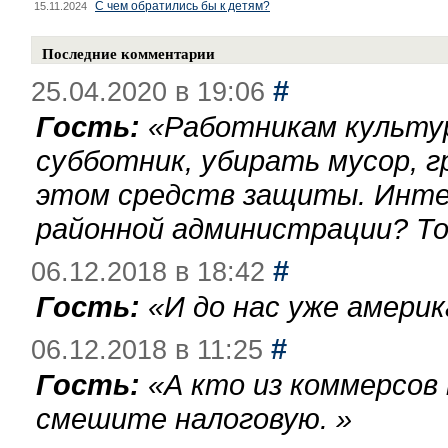
С чем обратились бы к детям?
15.11.2024
Последние комментарии
#
25.04.2020 в 19:06
Гость:
«
Работникам культу
субботник, убирать мусор, г
этом средств защиты. Инте
районной администрации? То
#
06.12.2018 в 18:42
Гость:
«
И до нас уже америк
#
06.12.2018 в 11:25
Гость:
«
А кто из коммерсов
смешите налоговую.
»