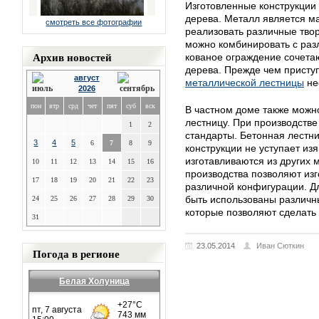
Изготовленные конструкции 
дерева. Металл является м
смотреть все фотографии
реализовать различные тво
можно комбинировать с раз
Архив новостей
кованое ограждение сочета
дерева. Прежде чем присту
август
металлической лестницы
не
2026
пон
втр
срд
чет
пят
суб
вск
В частном доме также можн
лестницу. При производств
1
2
стандарты. Бетонная лестн
3
4
5
6
7
8
9
конструкции не уступает из
изготавливаются из других
10
11
12
13
14
15
16
производства позволяют изг
17
18
19
20
21
22
23
различной конфигурации. Д
быть использованы различн
24
25
26
27
28
29
30
которые позволяют сделать
31
23.05.2014
Иван Сюткин
Погода в регионе
Белая Холуница