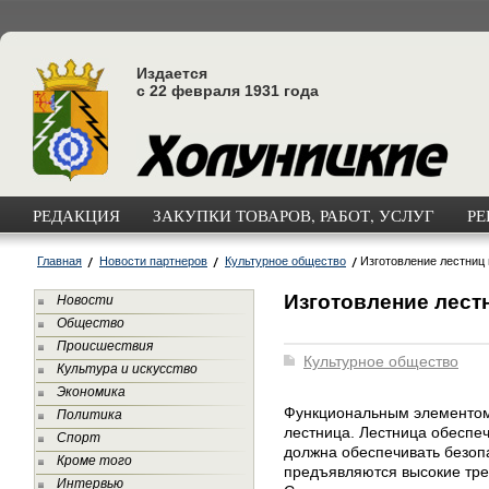
Издается
с 22 февраля 1931 года
РЕДАКЦИЯ
ЗАКУПКИ ТОВАРОВ, РАБОТ, УСЛУГ
РЕ
Главная
Новости партнеров
Культурное общество
Изготовление лестниц
Изготовление лест
Новости
Общество
Происшествия
Культурное общество
Культура и искусство
Экономика
Функциональным элементом
Политика
лестница. Лестница обеспе
Спорт
должна обеспечивать безоп
Кроме того
предъявляются высокие тре
Интервью