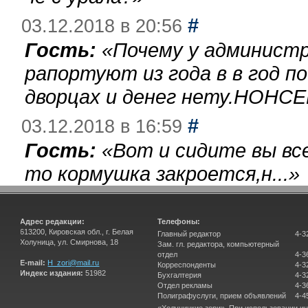
#
03.12.2018 в 20:56
Гость:
«
Почему у администр
рапортуют из года в в год п
дворцах и денег нету.НОНСЕ
#
03.12.2018 в 16:59
Гость:
«
Вот и сидите вы вс
то кормушка закроется,н...
»
Адрес редакции:
Телефоны:
613200, Кировская обл., г. Белая
Главный редактор
4-3
Холуница, ул. Смирнова, 18
Зам. гл. редактора, компьютерный
отдел
4-3
E-mail:
H_zori@mail.ru
Корреспонденты
4-3
Индекс издания:
51982
Бухгалтерия
4-3
Отдел рекламы
4-3
Полиграфуслуги, прием объявлений
4-4