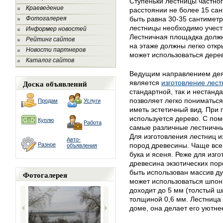
Ступеньки лестницы частно
Краеведение
расстоянии не более 15 сан
Фотогалерея
быть равна 30-35 сантимет
лестницы необходимо учест
Информер новостей
Лестничная площадка должн
Рейтинг сайтов
на этаже должны легко откр
Новости партнеров
может использоваться дерев
Каталог сайтов
Ведущим направлением де
Доска объявлений
является
изготовление лест
стандартной, так и нестанд
позволяет легко пониматься
Продам
Услуги
иметь эстетичный вид. При 
используется дерево. С по
Куплю
Работа
самые различные лестничны
Для изготовления лестниц 
Авто-
Разное
пород древесины. Чаще всег
объявления
бука и ясеня. Реже для изг
древесина экзотических пор
быть использован массив ду
Фотогалерея
может использоваться шпон
доходит до 5 мм (толстый 
толщиной 0,6 мм. Лестница
доме, она делает его уютне