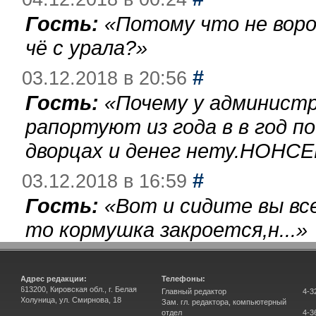
Гость:
«
Потому что не воро
чё с урала?
»
#
03.12.2018 в 20:56
Гость:
«
Почему у администр
рапортуют из года в в год п
дворцах и денег нету.НОНСЕ
#
03.12.2018 в 16:59
Гость:
«
Вот и сидите вы вс
то кормушка закроется,н...
»
Адрес редакции:
Телефоны:
613200, Кировская обл., г. Белая
Главный редактор
4-3
Холуница, ул. Смирнова, 18
Зам. гл. редактора, компьютерный
отдел
4-3