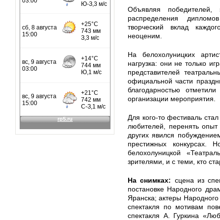
Объявляя победителей, 
распределения дипломо
творческий вклад кажд
неоценим.
На белохолуницких арти
нагрузка: они не только иг
представителей театральн
официальной части праздн
благодарностью отметили
организации мероприятия.
Для кого-то фестиваль стал
любителей, перенять опыт
других явился побуждение
престижных конкурсах. 
белохолуницкой «Театрал
зрителями, и с теми, кто ст
На снимках:
сцена из спек
постановке Народного драм
Яранска; актеры Народного 
спектакля по мотивам пов
спектакля А. Гуркина «Лю