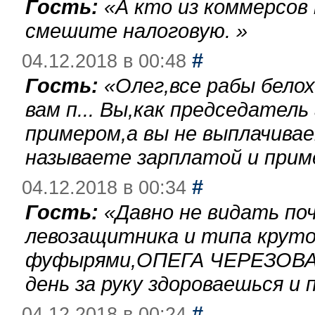
Гость:
«
А кто из коммерсов
смешите налоговую.
»
#
04.12.2018 в 00:48
Гость:
«
Олег,все рабы бело
вам п... Вы,как председател
примером,а вы не выплачива
называете зарплатой и при
#
04.12.2018 в 00:34
Гость:
«
Давно не видать по
левозащитника и типа круто
фуфырями,ОПЕГА ЧЕРЕЗОВА-
день за руку здороваешься и п
#
04.12.2018 в 00:24