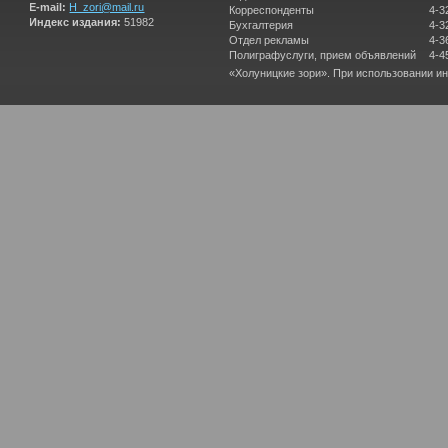
E-mail:
H_zori@mail.ru
Корреспонденты
4-3
Индекс издания:
51982
Бухгалтерия
4-3
Отдел рекламы
4-3
Полиграфуслуги, прием объявлений
4-4
«Холуницкие зори». При использовании и