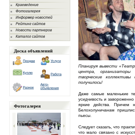
Краеведение
Фотогалерея
Информер новостей
Рейтинг сайтов
Новости партнеров
Каталог сайтов
Доска объявлений
Продам
Услуги
Планируя вывести «Театр
центра, организаторы 
Куплю
Работа
творческие коллективы
получилось!
Авто-
Разное
объявления
Даже самые маленькие те
усидчивость и завороженно 
яркие действа. Причем н
Фотогалерея
Белохолуничанам пришлись
пьесы.
Следует сказать, что практ
что мало связано с искусс