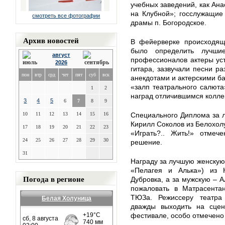
учебных заведений, как Ана
на Клубной»; госслужащие 
смотреть все фотографии
драмы п. Богородское.
Архив новостей
В фейерверке происходящ
было определить лучши
август
профессионалов актеры ус
2026
гитара, зазвучали песни р
пон
втр
срд
чет
пят
суб
вск
анекдотами и актерскими б
«залп театрального салюта
1
2
наград отличившимся колле
3
4
5
6
7
8
9
10
11
12
13
14
15
16
Специального Диплома за л
Кирилл Соколов из Белохолу
17
18
19
20
21
22
23
«Играть?.. Жить!» отмеч
24
25
26
27
28
29
30
решение.
31
Награду за лучшую женскую
«Пелагея и Алька») из Н
Погода в регионе
Дубровка, а за мужскую – 
пожаловать в Матрасентан
ТЮЗа. Режиссеру театра
Белая Холуница
дважды выходить на сцен
фестивале, особо отмечено