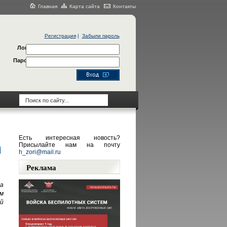
Главная
Карта сайта
Контакты
Регистрация
|
Забыли пароль
Логин
Пароль
Есть интересная новость?
Присылайте нам на почту
h_zori@mail.ru
Реклама
а
м
й