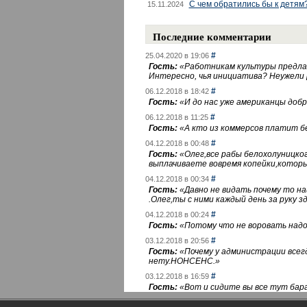
С чем обратились бы к детям
15.11.2024
Последние комментарии
#
25.04.2020 в 19:06
Гость:
«
Работникам культуры предлаг
Интересно, чья инициатива? Неужели
#
06.12.2018 в 18:42
Гость:
«
И до нас уже американцы добра
#
06.12.2018 в 11:25
Гость:
«
А кто из коммерсов платит 
#
04.12.2018 в 00:48
Гость:
«
Олег,все рабы белохолуницко
выплачиваете вовремя копейки,котор
#
04.12.2018 в 00:34
Гость:
«
Давно не видать почему то 
.Олег,ты с ними каждый день за руку зд
#
04.12.2018 в 00:24
Гость:
«
Потому что не воровать надо 
#
03.12.2018 в 20:56
Гость:
«
Почему у администрации всегд
нету.НОНСЕНС.
»
#
03.12.2018 в 16:59
Гость:
«
Вот и сидите вы все тут бара