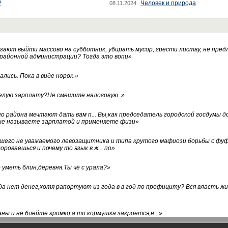
?
Человек и природа
08.11.2024
ают выйти массово на субботник, убирать мусор, грести листву, не пред
 районной администрации? Тогда это вопи
»
лись. Пока в виде норок.
»
белую зарплату?Не смешите налоговую.
»
го района мечтают дать вам п... Вы,как председатель городской госдумы 
ые называете зарплатой и применяете физи
»
нашего не уважаемого левозащитника и типа крутого мафиози борьбы с 
ороваешься и почему то язык в ж... по
»
уметь блин,деревня.Ты чё с урала?
»
а нет денег,хотя рапортуют из года в в год по профициту? Вся власть жи
ны и не блейте громко,а то кормушка закроется,н...
»