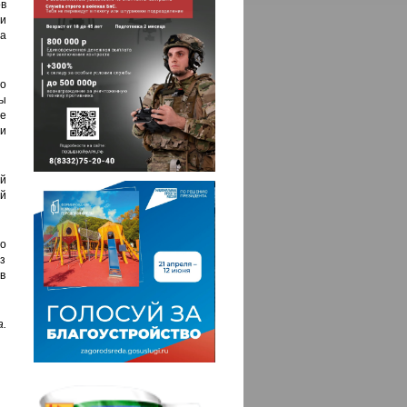
ов
и
а
о
мы
е
 и
й
й
о
з
в
.