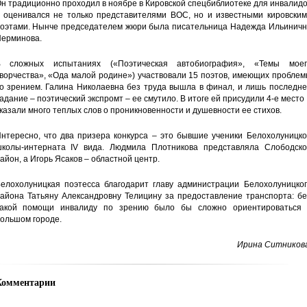
н традиционно проходил в ноябре в Кировской спецбиблиотеке для инвалид
 оценивался не только представителями ВОС, но и известными кировским
оэтами. Нынче председателем жюри была писательница Надежда Ильиничн
ерминова.
 сложных испытаниях («Поэтическая автобиография», «Темы моег
ворчества», «Ода малой родине») участвовали 15 поэтов, имеющих пробле
о зрением. Галина Николаевна без труда вышла в финал, и лишь последне
адание – поэтический экспромт – ее смутило. В итоге ей присудили 4-е место
казали много теплых слов о проникновенности и душевности ее стихов.
нтересно, что два призера конкурса – это бывшие ученики Белохолуницко
колы-интерната IV вида. Людмила Плотникова представляла Слободско
айон, а Игорь Ясаков – областной центр.
елохолуницкая поэтесса благодарит главу администрации Белохолуницког
айона Татьяну Александровну Телицину за предоставление транспорта: бе
акой помощи инвалиду по зрению было бы сложно ориентироваться 
ольшом городе.
Ирина Ситникова
Комментарии