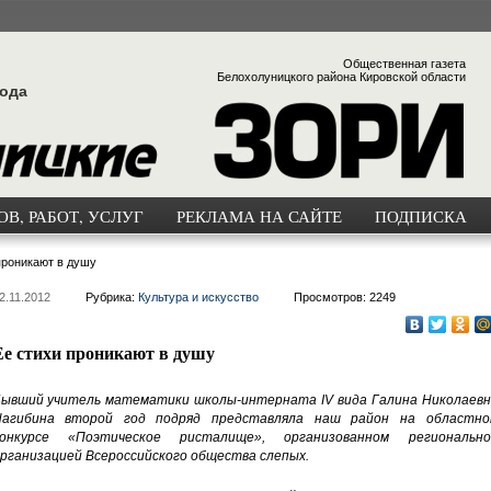
Общественная газета
Белохолуницкого района Кировской области
года
В, РАБОТ, УСЛУГ
РЕКЛАМА НА САЙТЕ
ПОДПИСКА
проникают в душу
2.11.2012
Рубрика:
Культура и искусство
Просмотров: 2249
Ее стихи проникают в душу
ывший учитель математики школы-интерната IV вида Галина Николаевн
агибина второй год подряд представляла наш район на областно
конкурсе «Поэтическое ристалище», организованном регионально
рганизацией Всероссийского общества слепых.