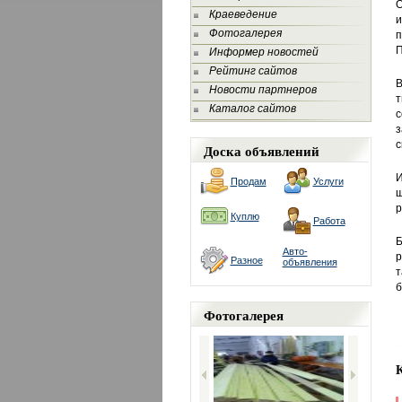
О
Краеведение
и
Фотогалерея
п
П
Информер новостей
Рейтинг сайтов
В
Новости партнеров
т
Каталог сайтов
с
з
с
Доска объявлений
И
Продам
Услуги
ш
р
Куплю
Работа
Б
Авто-
р
Разное
объявления
т
б
Фотогалерея