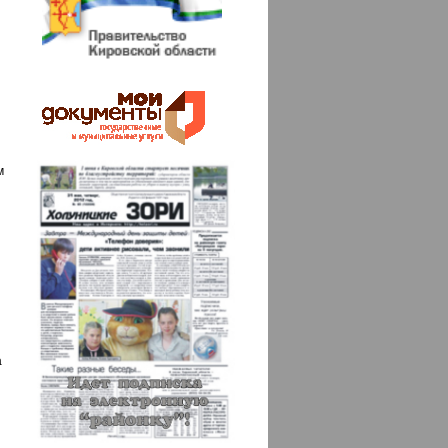
м
а
й