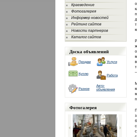
о
Краеведение
к
Фотогалерея
п
Информер новостей
д
Рейтинг сайтов
т
к
Новости партнеров
Каталог сайтов
Р
ж
Доска объявлений
о
м
в
Продам
Услуги
т
–
Куплю
Работа
М
Авто-
к
Разное
объявления
м
п
Фотогалерея
П
з
б
с
с
с