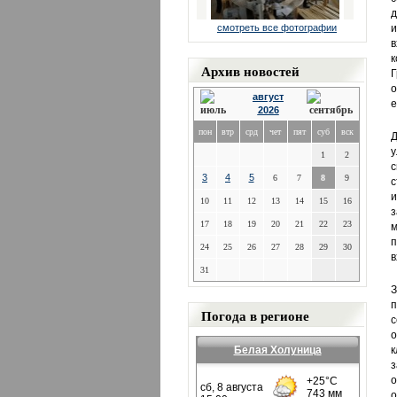
д
смотреть все фотографии
и
в
к
Архив новостей
Г
о
август
е
2026
пон
втр
срд
чет
пят
суб
вск
Д
у
1
2
с
3
4
5
6
7
8
9
с
и
10
11
12
13
14
15
16
з
17
18
19
20
21
22
23
м
п
24
25
26
27
28
29
30
в
31
З
п
Погода в регионе
с
о
Белая Холуница
к
з
о
о