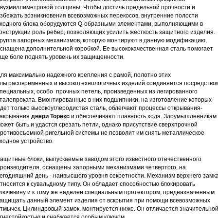
вухмиллиметровой толщины. Чтобы достичь предельной прочности и
збежать возникновения всевозможных перекосов, внутренние полости
ходного блока оборудуются Q-образными элементами, выполняющими в
онструкции роль ребер, позволяющих усилить жесткость защитного изделия.
руппа запорных механизмов, которую монтируют в данную модификацию,
снащена дополнительной коробкой. Ее высококачественная сталь помогает
ще боле поднять уровень их защищенности.
ля максимально надежного крепления с рамой, полотно этих
льтрасовременных и высокотехнологичных изделий соединяется посредство
пециальных, особо прочных петель, произведенных из легированного
талепроката. Вмонтированные в них подшипники, на изготовление которых
дет только высокоуглеродистая сталь, облегчают процессы открывания-
акрывания
двери Торекс
и обеспечивают плавность хода. Злоумышленникам
ожет быть и удастся срезать петли, однако присутствие сверхпрочной
ротивосъемной ригельной системы не позволит им снять металлическое
ходное устройство.
ащитные блоки, выпускаемые заводом этого известного отечественного
роизводителя, оснащены запорными механизмами четвертого, на
егодняшний день - наивысшего уровня секретности. Механизм верхнего замк
тносится к сувальдному типу. Он обладает способностью блокировать
лючевину и к тому же наделен специальным протектором, предназначенным
ащищать данный элемент изделия от вскрытия при помощи всевозможных
тмычек. Цилиндровый замок, монтируется ниже. Он отличается значительно
гнестойкостью и снабжается особым ключом.