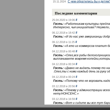
С чем обратились бы к детям
15.11.2024
Последние комментарии
#
25.04.2020 в 19:06
Гость:
«
Работникам культуры предлаг
Интересно, чья инициатива? Неужели
#
06.12.2018 в 18:42
Гость:
«
И до нас уже американцы добра
#
06.12.2018 в 11:25
Гость:
«
А кто из коммерсов платит 
#
04.12.2018 в 00:48
Гость:
«
Олег,все рабы белохолуницко
выплачиваете вовремя копейки,котор
#
04.12.2018 в 00:34
Гость:
«
Давно не видать почему то 
.Олег,ты с ними каждый день за руку зд
#
04.12.2018 в 00:24
Гость:
«
Потому что не воровать надо 
#
03.12.2018 в 20:56
Гость:
«
Почему у администрации всегд
нету.НОНСЕНС.
»
#
03.12.2018 в 16:59
Гость:
«
Вот и сидите вы все тут бара