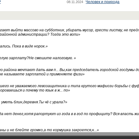
?
Человек и природа
08.11.2024
ают выйти массово на субботник, убирать мусор, грести листву, не пред
 районной администрации? Тогда это вопи
»
лись. Пока в виде норок.
»
белую зарплату?Не смешите налоговую.
»
го района мечтают дать вам п... Вы,как председатель городской госдумы 
ые называете зарплатой и применяете физи
»
нашего не уважаемого левозащитника и типа крутого мафиози борьбы с 
ороваешься и почему то язык в ж... по
»
уметь блин,деревня.Ты чё с урала?
»
а нет денег,хотя рапортуют из года в в год по профициту? Вся власть жи
ны и не блейте громко,а то кормушка закроется,н...
»