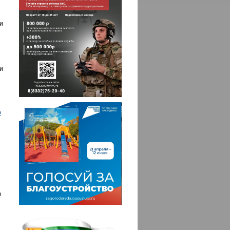
и
и
р
е