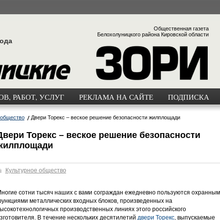
Общественная газета
Белохолуницкого района Кировской области
года
В, РАБОТ, УСЛУГ
РЕКЛАМА НА САЙТЕ
ПОДПИСКА
 общество
Двери Торекс – веское решение безопасности жилплощади
Двери Торекс – веское решение безопасности
жилплощади
Культурное общество
ногие сотни тысяч наших с вами сограждан ежедневно пользуются охранны
ункциями металлических входных блоков, произведенных на
ысокотехнологичных производственных линиях этого российского
зготовителя. В течение нескольких десятилетий
двери Торекс
, выпускаемые