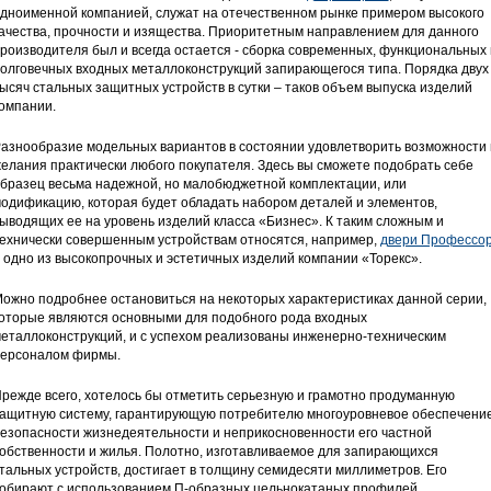
дноименной компанией, служат на отечественном рынке примером высокого
ачества, прочности и изящества. Приоритетным направлением для данного
роизводителя был и всегда остается - сборка современных, функциональных 
олговечных входных металлоконструкций запирающегося типа. Порядка двух
ысяч стальных защитных устройств в сутки – таков объем выпуска изделий
омпании.
азнообразие модельных вариантов в состоянии удовлетворить возможности 
елания практически любого покупателя. Здесь вы сможете подобрать себе
бразец весьма надежной, но малобюджетной комплектации, или
одификацию, которая будет обладать набором деталей и элементов,
ыводящих ее на уровень изделий класса «Бизнес». К таким сложным и
ехнически совершенным устройствам относятся, например,
двери Профессо
 одно из высокопрочных и эстетичных изделий компании «Торекс».
ожно подробнее остановиться на некоторых характеристиках данной серии,
оторые являются основными для подобного рода входных
еталлоконструкций, и с успехом реализованы инженерно-техническим
ерсоналом фирмы.
режде всего, хотелось бы отметить серьезную и грамотно продуманную
ащитную систему, гарантирующую потребителю многоуровневое обеспечени
езопасности жизнедеятельности и неприкосновенности его частной
обственности и жилья. Полотно, изготавливаемое для запирающихся
тальных устройств, достигает в толщину семидесяти миллиметров. Его
обирают с использованием П-образных цельнокатаных профилей