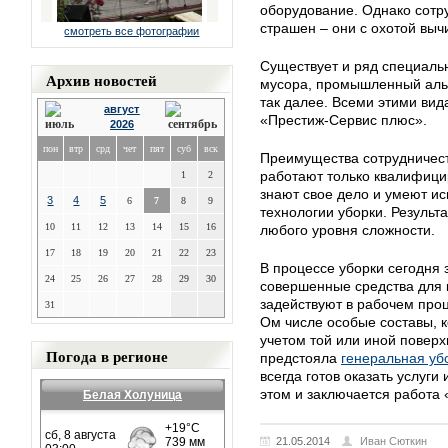
оборудование. Однако сотр
страшен – они с охотой выч
смотреть все фотографии
Существует и ряд специальн
Архив новостей
мусора, промышленный альп
так далее. Всеми этими ви
август
«Престиж-Сервис плюс».
2026
пон
втр
срд
чет
пят
суб
вск
Преимущества сотрудничест
работают только квалифици
1
2
знают свое дело и умеют и
3
4
5
6
7
8
9
технологии уборки. Результ
10
11
12
13
14
15
16
любого уровня сложности.
17
18
19
20
21
22
23
В процессе уборки сегодня
24
25
26
27
28
29
30
совершенные средства для 
задействуют в рабочем проц
31
Ом числе особые составы, 
учетом той или иной поверх
Погода в регионе
предстояла
генеральная уб
всегда готов оказать услуги
этом и заключается работа
Белая Холуница
21.05.2014
Иван Сюткин