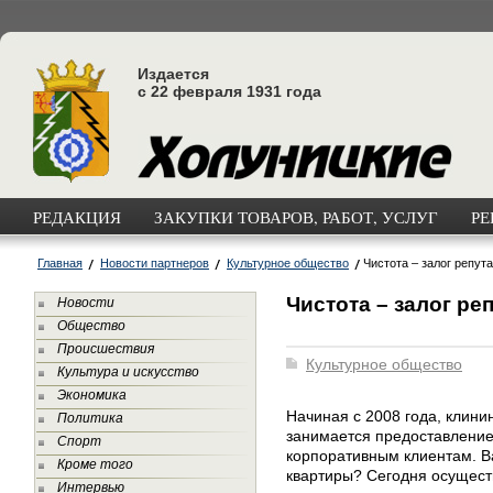
Издается
с 22 февраля 1931 года
РЕДАКЦИЯ
ЗАКУПКИ ТОВАРОВ, РАБОТ, УСЛУГ
РЕ
Главная
Новости партнеров
Культурное общество
Чистота – залог репут
Чистота – залог ре
Новости
Общество
Происшествия
Культурное общество
Культура и искусство
Экономика
Начиная с 2008 года, клин
Политика
занимается предоставлением
Спорт
корпоративным клиентам. В
Кроме того
квартиры? Сегодня осуществ
Интервью