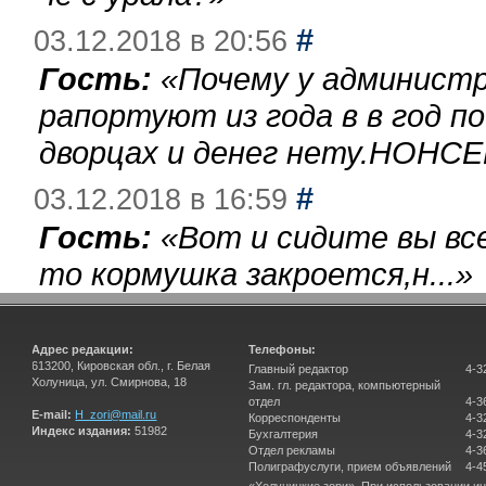
#
03.12.2018 в 20:56
Гость:
«
Почему у администр
рапортуют из года в в год п
дворцах и денег нету.НОНСЕ
#
03.12.2018 в 16:59
Гость:
«
Вот и сидите вы вс
то кормушка закроется,н...
»
Адрес редакции:
Телефоны:
613200, Кировская обл., г. Белая
Главный редактор
4-3
Холуница, ул. Смирнова, 18
Зам. гл. редактора, компьютерный
отдел
4-3
E-mail:
H_zori@mail.ru
Корреспонденты
4-3
Индекс издания:
51982
Бухгалтерия
4-3
Отдел рекламы
4-3
Полиграфуслуги, прием объявлений
4-4