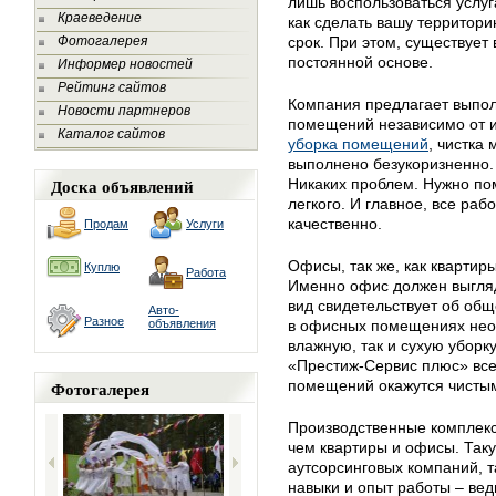
лишь воспользоваться услуг
Краеведение
как сделать вашу территори
Фотогалерея
срок. При этом, существует
постоянной основе.
Информер новостей
Рейтинг сайтов
Компания предлагает выпол
Новости партнеров
помещений независимо от и
Каталог сайтов
уборка помещений
, чистка 
выполнено безукоризненно.
Доска объявлений
Никаких проблем. Нужно пом
легкого. И главное, все ра
качественно.
Продам
Услуги
Офисы, так же, как квартир
Куплю
Работа
Именно офис должен выгляд
вид свидетельствует об общ
Авто-
Разное
объявления
в офисных помещениях необ
влажную, так и сухую убор
«Престиж-Сервис плюс» вс
Фотогалерея
помещений окажутся чисты
Производственные комплекс
чем квартиры и офисы. Так
аутсорсинговых компаний, т
навыки и опыт работы – вед