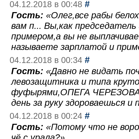
#
04.12.2018 в 00:48
Гость:
«
Олег,все рабы бело
вам п... Вы,как председател
примером,а вы не выплачива
называете зарплатой и при
#
04.12.2018 в 00:34
Гость:
«
Давно не видать по
левозащитника и типа круто
фуфырями,ОПЕГА ЧЕРЕЗОВА-
день за руку здороваешься и п
#
04.12.2018 в 00:24
Гость:
«
Потому что не воро
чё с урала?
»