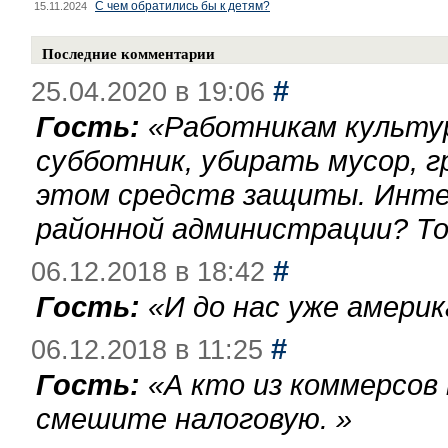
С чем обратились бы к детям?
15.11.2024
Последние комментарии
#
25.04.2020 в 19:06
Гость:
«
Работникам культу
субботник, убирать мусор, г
этом средств защиты. Инте
районной администрации? То
#
06.12.2018 в 18:42
Гость:
«
И до нас уже америк
#
06.12.2018 в 11:25
Гость:
«
А кто из коммерсов
смешите налоговую.
»