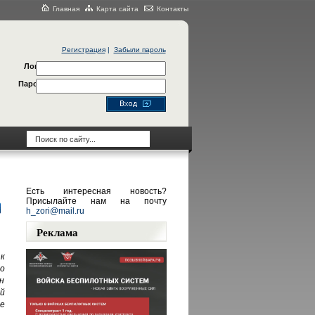
Главная
Карта сайта
Контакты
Регистрация
|
Забыли пароль
Логин
Пароль
Есть интересная новость?
Присылайте нам на почту
h_zori@mail.ru
Реклама
к
о
н
й
е