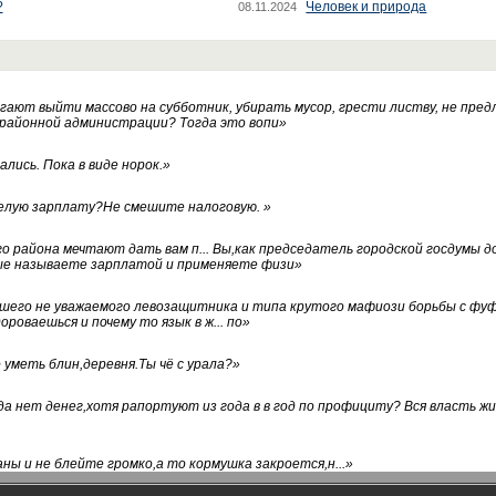
?
Человек и природа
08.11.2024
ают выйти массово на субботник, убирать мусор, грести листву, не пред
 районной администрации? Тогда это вопи
»
лись. Пока в виде норок.
»
белую зарплату?Не смешите налоговую.
»
го района мечтают дать вам п... Вы,как председатель городской госдумы 
ые называете зарплатой и применяете физи
»
нашего не уважаемого левозащитника и типа крутого мафиози борьбы с 
ороваешься и почему то язык в ж... по
»
уметь блин,деревня.Ты чё с урала?
»
а нет денег,хотя рапортуют из года в в год по профициту? Вся власть жи
ны и не блейте громко,а то кормушка закроется,н...
»