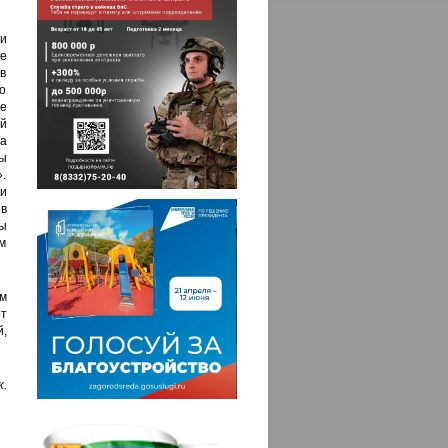
и
ие
в
о
е
й
а
ы
.
и
 в
ы
м
им
т
,
.