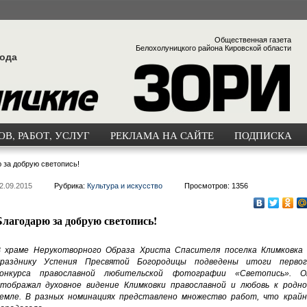
Общественная газета
Белохолуницкого района Кировской области
года
В, РАБОТ, УСЛУГ
РЕКЛАМА НА САЙТЕ
ПОДПИСКА
 за добрую светопись!
2.09.2015
Рубрика:
Культура и искусство
Просмотров: 1356
Благодарю за добрую светопись!
 храме Нерукотворного Образа Христа Спасителя поселка Климковка 
разднику Успения Пресвятой Богородицы подведены итоги первог
конкурса православной любительской фотографии «Светопись». О
тображал духовное видение Климковки православной и любовь к родно
емле. В разных номинациях представлено множество работ, что крайн