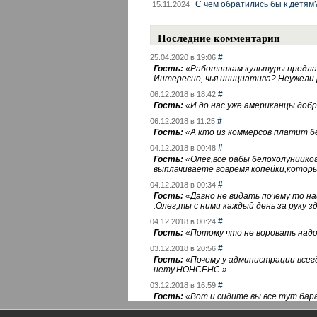
С чем обратились бы к детям
15.11.2024
Последние комментарии
#
25.04.2020 в 19:06
Гость:
«
Работникам культуры предлаг
Интересно, чья инициатива? Неужели
#
06.12.2018 в 18:42
Гость:
«
И до нас уже американцы добра
#
06.12.2018 в 11:25
Гость:
«
А кто из коммерсов платит 
#
04.12.2018 в 00:48
Гость:
«
Олег,все рабы белохолуницко
выплачиваете вовремя копейки,котор
#
04.12.2018 в 00:34
Гость:
«
Давно не видать почему то 
.Олег,ты с ними каждый день за руку зд
#
04.12.2018 в 00:24
Гость:
«
Потому что не воровать надо 
#
03.12.2018 в 20:56
Гость:
«
Почему у администрации всегд
нету.НОНСЕНС.
»
#
03.12.2018 в 16:59
Гость:
«
Вот и сидите вы все тут бара