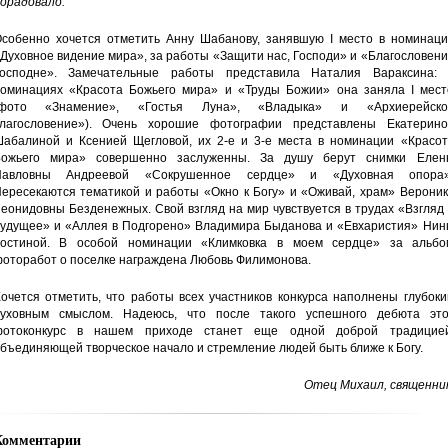
орадовало.
собенно хочется отметить Анну Шабанову, занявшую I место в номинаци
Духовное видение мира», за работы «Защити нас, Господи» и «Благословен
осподне». Замечательные работы представила Наталия Вараксина: 
оминациях «Красота Божьего мира» и «Труды Божии» она заняла I мест
(фото «Знамение», «Гостья Луна», «Владыка» и «Архиерейско
лагословение»). Очень хорошие фотографии представлены Екатерино
абалиной и Ксенией Щегловой, их 2-е и 3-е места в номинации «Красот
ожьего мира» совершенно заслуженны. За душу берут снимки Елен
Павловны Андреевой «Сокрушенное сердце» и «Духовная опора»
ересекаются тематикой и работы «Окно к Богу» и «Оживай, храм» Вероник
еонидовны Безденежных. Свой взгляд на мир чувствуется в трудах «Взгляд
удущее» и «Аллея в Подгорено» Владимира Быданова и «Евхаристия» Нин
остиной. В особой номинации «Климковка в моем сердце» за альбо
оторабот о поселке награждена Любовь Филимонова.
очется отметить, что работы всех участников конкурса наполнены глубок
уховным смыслом. Надеюсь, что после такого успешного дебюта это
отоконкурс в нашем приходе станет еще одной доброй традицией
бъединяющей творческое начало и стремление людей быть ближе к Богу.
Отец Михаил, священник
Комментарии