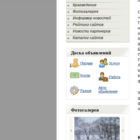
п
Краеведение
Фотогалерея
О
«
Информер новостей
Г
Рейтинг сайтов
н
Новости партнеров
Каталог сайтов
б
Ш
Б
Доска объявлений
П
Продам
Услуги
Л
б
Куплю
К
Работа
ф
Авто-
Разное
объявления
Х
д
ф
Фотогалерея
о