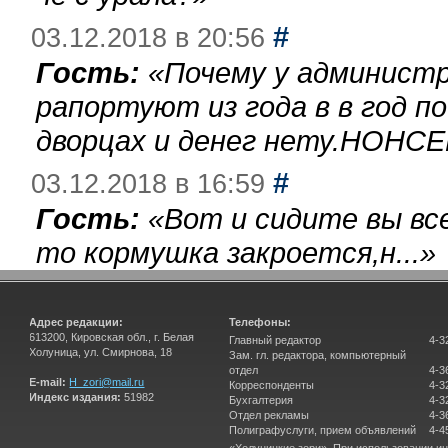
#
03.12.2018 в 20:56
Гость:
«
Почему у администр
рапортуют из года в в год п
дворцах и денег нету.НОНСЕ
#
03.12.2018 в 16:59
Гость:
«
Вот и сидите вы вс
то кормушка закроется,н...
»
Адрес редакции:
Телефоны:
613200, Кировская обл., г. Белая
Главный редактор
4-3
Холуница, ул. Смирнова, 18
Зам. гл. редактора, компьютерный
отдел
4-3
E-mail:
H_zori@mail.ru
Корреспонденты
4-3
Индекс издания:
51982
Бухгалтерия
4-3
Отдел рекламы
4-3
Полиграфуслуги, прием объявлений
4-4