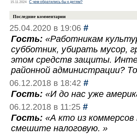
С чем обратились бы к детям?
15.11.2024
Последние комментарии
#
25.04.2020 в 19:06
Гость:
«
Работникам культу
субботник, убирать мусор, г
этом средств защиты. Инте
районной администрации? То
#
06.12.2018 в 18:42
Гость:
«
И до нас уже америк
#
06.12.2018 в 11:25
Гость:
«
А кто из коммерсов
смешите налоговую.
»