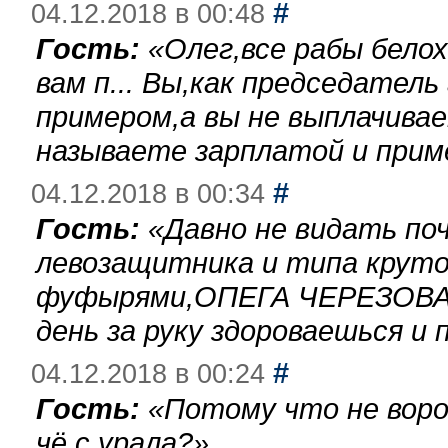
#
04.12.2018 в 00:48
Гость:
«
Олег,все рабы бело
вам п... Вы,как председател
примером,а вы не выплачива
называете зарплатой и при
#
04.12.2018 в 00:34
Гость:
«
Давно не видать по
левозащитника и типа круто
фуфырями,ОПЕГА ЧЕРЕЗОВА-
день за руку здороваешься и п
#
04.12.2018 в 00:24
Гость:
«
Потому что не воро
чё с урала?
»