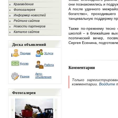
они познакомились и подру
Краеведение
А после удачного межрайо
Фотогалерея
богатство», проходившего
Информер новостей
танцевальную поддержку при
Рейтинг сайтов
Новости партнеров
Также по-прежнему тесно 
Каталог сайтов
школой – в ближайшие вых
поэтический вечер, пос
Сергея Есенина, подготовл
Доска объявлений
Продам
Услуги
Куплю
Работа
Комментарии
Авто-
Разное
объявления
Только зарегистрирова
комментарии.
Войдите
п
Фотогалерея