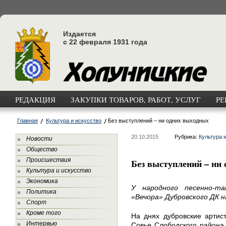
Издается
с 22 февраля 1931 года
РЕДАКЦИЯ
ЗАКУПКИ ТОВАРОВ, РАБОТ, УСЛУГ
РЕ
Главная
Культура и искусство
Без выступлений – ни одних выходных
20.10.2015
Рубрика:
Культура 
Новости
Общество
Происшествия
Без выступлений – ни
Культура и искусство
Экономика
У народного песенно-та
Политика
«Вечора» Дубровского ДК 
Спорт
Кроме того
На днях дубровские артис
Интервью
Совье Слободского района