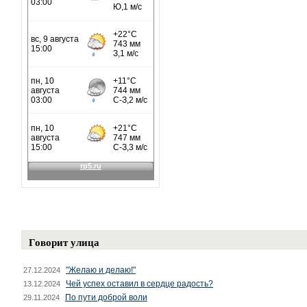
Говорит улица
"Желаю и делаю!"
27.12.2024
Чей успех оставил в сердце радость?
13.12.2024
По пути доброй воли
29.11.2024