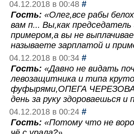
#
04.12.2018 в 00:48
Гость:
«
Олег,все рабы бело
вам п... Вы,как председател
примером,а вы не выплачива
называете зарплатой и при
#
04.12.2018 в 00:34
Гость:
«
Давно не видать по
левозащитника и типа круто
фуфырями,ОПЕГА ЧЕРЕЗОВА-
день за руку здороваешься и п
#
04.12.2018 в 00:24
Гость:
«
Потому что не воро
чё с урала?
»