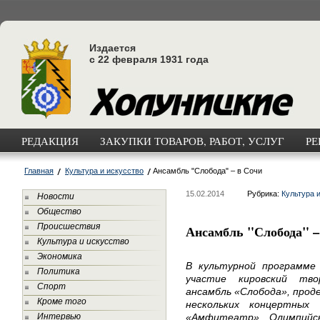
Издается
с 22 февраля 1931 года
РЕДАКЦИЯ
ЗАКУПКИ ТОВАРОВ, РАБОТ, УСЛУГ
РЕ
Главная
Культура и искусство
Ансамбль "Слобода" – в Сочи
15.02.2014
Рубрика:
Культура 
Новости
Общество
Происшествия
Ансамбль "Слобода" –
Культура и искусство
Экономика
В культурной программе 
Политика
участие кировский тво
Спорт
ансамбль «Слобода», прод
Кроме того
нескольких концертных
Интервью
«Амфитеатр», Олимпийс