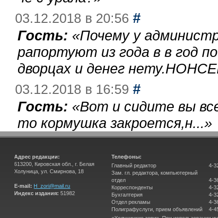
#
03.12.2018 в 20:56
Гость:
«
Почему у администр
рапортуют из года в в год п
дворцах и денег нету.НОНСЕ
#
03.12.2018 в 16:59
Гость:
«
Вот и сидите вы вс
то кормушка закроется,н...
»
Адрес редакции:
Телефоны:
613200, Кировская обл., г. Белая
Главный редактор
4-3
Холуница, ул. Смирнова, 18
Зам. гл. редактора, компьютерный
отдел
4-3
E-mail:
H_zori@mail.ru
Корреспонденты
4-3
Индекс издания:
51982
Бухгалтерия
4-3
Отдел рекламы
4-3
Полиграфуслуги, прием объявлений
4-4