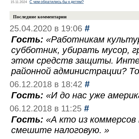
С чем обратились бы к детям?
15.11.2024
Последние комментарии
#
25.04.2020 в 19:06
Гость:
«
Работникам культу
субботник, убирать мусор, г
этом средств защиты. Инте
районной администрации? То
#
06.12.2018 в 18:42
Гость:
«
И до нас уже америк
#
06.12.2018 в 11:25
Гость:
«
А кто из коммерсов
смешите налоговую.
»