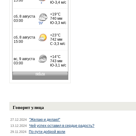
Говорит улица
"Желаю и делаю!"
27.12.2024
Чей успех оставил в сердце радость?
13.12.2024
По пути доброй воли
29.11.2024