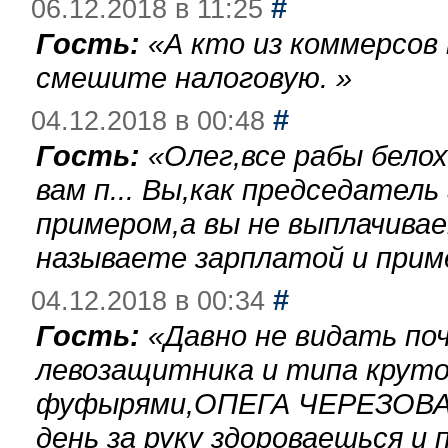
#
06.12.2018 в 11:25
Гость:
«
А кто из коммерсов
смешите налоговую.
»
#
04.12.2018 в 00:48
Гость:
«
Олег,все рабы бело
вам п... Вы,как председател
примером,а вы не выплачива
называете зарплатой и при
#
04.12.2018 в 00:34
Гость:
«
Давно не видать по
левозащитника и типа круто
фуфырями,ОПЕГА ЧЕРЕЗОВА-
день за руку здороваешься и п