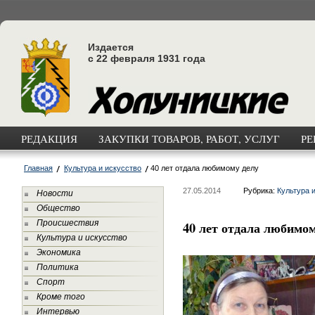
Издается
с 22 февраля 1931 года
РЕДАКЦИЯ
ЗАКУПКИ ТОВАРОВ, РАБОТ, УСЛУГ
РЕ
Главная
Культура и искусство
40 лет отдала любимому делу
27.05.2014
Рубрика:
Культура 
Новости
Общество
Происшествия
40 лет отдала любимом
Культура и искусство
Экономика
Политика
Спорт
Кроме того
Интервью