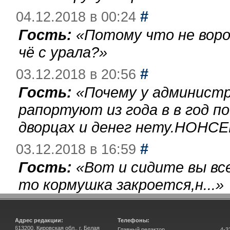
#
04.12.2018 в 00:24
Гость:
«
Потому что не воро
чё с урала?
»
#
03.12.2018 в 20:56
Гость:
«
Почему у администр
рапортуют из года в в год п
дворцах и денег нету.НОНСЕ
#
03.12.2018 в 16:59
Гость:
«
Вот и сидите вы вс
то кормушка закроется,н...
»
Адрес редакции:
Телефоны:
613200, Кировская обл., г. Белая
Главный редактор
4-3