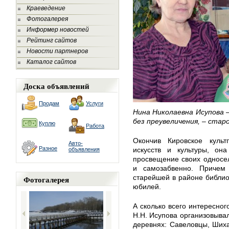
Краеведение
Фотогалерея
Информер новостей
Рейтинг сайтов
Новости партнеров
Каталог сайтов
Доска объявлений
Продам
Услуги
Нина Николаевна Исупова 
без преувеличения, – стар
Куплю
Работа
Окончив Кировское культ
Авто-
Разное
искусств и культуры, он
объявления
просвещение своих односел
и самозабвенно. Причем 
старейшей в районе библио
Фотогалерея
юбилей.
А сколько всего интересног
Н.Н. Исупова организовыва
деревнях: Савеловцы, Шиха