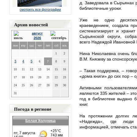
д. Заведовала в Сырьянах 
библиотечные уроки.
смотреть все фотографии
Уже не одно десятиле
Архив новостей
краеведением, создала пр
систематизирует и хранит
август
Сырьянской округи, собр
2026
всего Надеждой Ивановной
пон
втр
срд
чет
пят
суб
вск
Нина Николаевна очень бл
1
2
В.М. Князеву за спонсорск
3
4
5
6
7
8
9
10
11
12
13
14
15
16
– Такая поддержка, – говор
«дома книги» до сих пор – 
17
18
19
20
21
22
23
24
25
26
27
28
29
30
Активными пользователям
являются 335 жителей – эт
31
год в библиотеке выдано 
книг.
Погода в регионе
На протяжении долгих ле
Белая Холуница
«Надежда», где люди 
информацией, отмечать ста