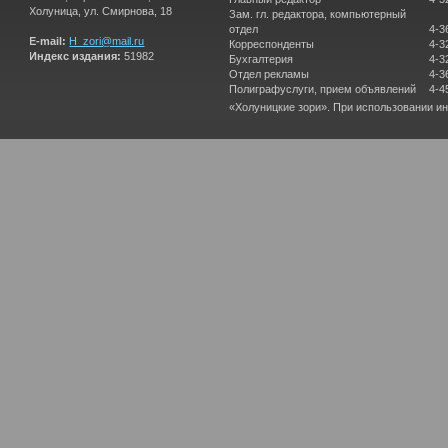
Холуница, ул. Смирнова, 18
Зам. гл. редактора, компьютерный
отдел
4-3
E-mail:
H_zori@mail.ru
Корреспонденты
4-3
Индекс издания:
51982
Бухгалтерия
4-3
Отдел рекламы
4-3
Полиграфуслуги, прием объявлений
4-4
«Холуницкие зори». При использовании и