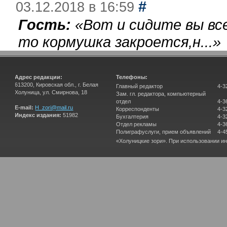
#
03.12.2018 в 16:59
Гость:
«
Вот и сидите вы вс
то кормушка закроется,н...
»
Адрес редакции:
Телефоны:
613200, Кировская обл., г. Белая
Главный редактор
4-3
Холуница, ул. Смирнова, 18
Зам. гл. редактора, компьютерный
отдел
4-3
E-mail:
H_zori@mail.ru
Корреспонденты
4-3
Индекс издания:
51982
Бухгалтерия
4-3
Отдел рекламы
4-3
Полиграфуслуги, прием объявлений
4-4
«Холуницкие зори». При использовании и