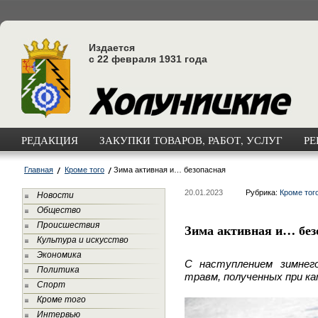
Издается
с 22 февраля 1931 года
РЕДАКЦИЯ
ЗАКУПКИ ТОВАРОВ, РАБОТ, УСЛУГ
РЕ
Главная
Кроме того
Зима активная и… безопасная
20.01.2023
Рубрика:
Кроме тог
Новости
Общество
Происшествия
Зима активная и… без
Культура и искусство
Экономика
С наступлением зимнег
Политика
травм, полученных при ка
Спорт
Кроме того
Интервью