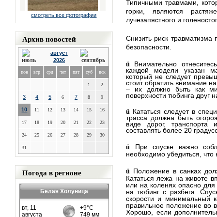
Типичными травмами, кото
горки, являются растяже
смотреть все фотографии
лучезапястного и голеносто
Архив новостей
Снизить риск травматизма
безопасности.
август
2026
Внимательно отнеситесь
ü
каждой модели указан м
пон
втр
срд
чет
пят
суб
вск
который не следует превыш
стоит обратить внимание на
1
2
– их должно быть как м
поверхности тюбинга друг н
3
4
5
7
6
8
9
10
11
12
13
14
15
16
Кататься следует в спец
ü
трасса должна быть огоро
17
18
19
20
21
22
23
виде дорог, транспорта 
составлять более 20 градус
24
25
26
27
28
29
30
При спуске важно собл
ü
31
необходимо убедиться, что 
Погода в регионе
Положение в санках дол
ü
Кататься
лежа на животе вп
или на коленях опасно для 
Белая Холуница
на тюбинг с разбега. Спу
скорости и минимальный к
правильное положение во в
Хорошо, если дополнитель