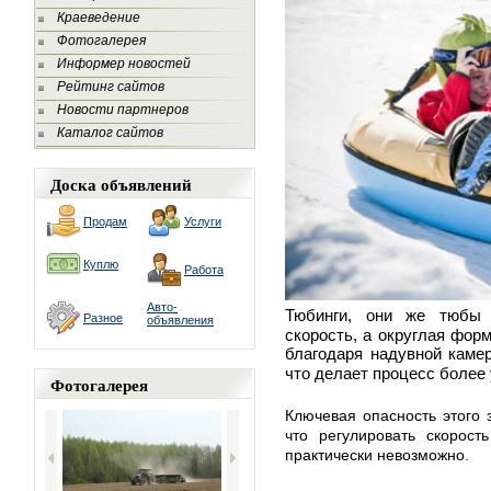
Краеведение
Фотогалерея
Информер новостей
Рейтинг сайтов
Новости партнеров
Каталог сайтов
Доска объявлений
Продам
Услуги
Куплю
Работа
Авто-
Тюбинги, они же тюбы 
Разное
объявления
скорость, а округлая фор
благодаря
надувной камер
что делает процесс
более 
Фотогалерея
Ключевая опасность этого 
что регулировать скорост
практически невозможно.