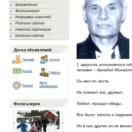
Краеведение
Фотогалерея
Информер новостей
Рейтинг сайтов
Новости партнеров
Каталог сайтов
Доска объявлений
Продам
Услуги
1 августа исполняется од
человек – Аркадий Михайло
Куплю
Работа
Он жил по чести,
Авто-
Разное
объявления
Не помнил зла, дружил,
Фотогалерея
Любил, прощал обиды...
Все было: взлеты и падения
Но в них других он не винил