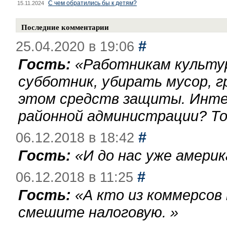
С чем обратились бы к детям?
15.11.2024
Последние комментарии
#
25.04.2020 в 19:06
Гость:
«
Работникам культу
субботник, убирать мусор, г
этом средств защиты. Инте
районной администрации? То
#
06.12.2018 в 18:42
Гость:
«
И до нас уже америк
#
06.12.2018 в 11:25
Гость:
«
А кто из коммерсов
смешите налоговую.
»