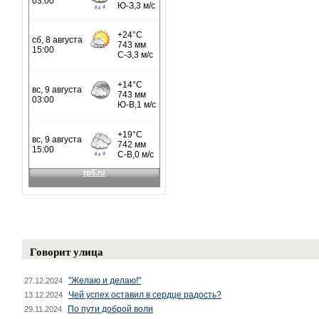
Говорит улица
"Желаю и делаю!"
27.12.2024
Чей успех оставил в сердце радость?
13.12.2024
По пути доброй воли
29.11.2024