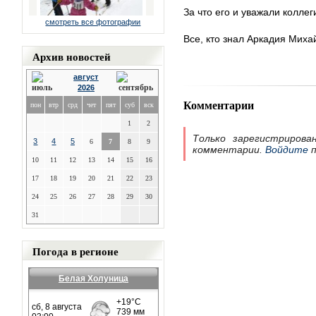
За что его и уважали коллег
смотреть все фотографии
Все, кто знал Аркадия Миха
Архив новостей
август
2026
Комментарии
пон
втр
срд
чет
пят
суб
вск
1
2
Только зарегистрирова
3
4
5
6
7
8
9
комментарии.
Войдите
п
10
11
12
13
14
15
16
17
18
19
20
21
22
23
24
25
26
27
28
29
30
31
Погода в регионе
Белая Холуница