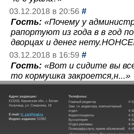
#
03.12.2018 в 20:56
Гость:
«
Почему у администр
рапортуют из года в в год п
дворцах и денег нету.НОНСЕ
#
03.12.2018 в 16:59
Гость:
«
Вот и сидите вы вс
то кормушка закроется,н...
»
Адрес редакции:
Телефоны:
613200, Кировская обл., г. Белая
Главный редактор
4-3
Холуница, ул. Смирнова, 18
Зам. гл. редактора, компьютерный
отдел
4-3
E-mail:
H_zori@mail.ru
Корреспонденты
4-3
Индекс издания:
51982
Бухгалтерия
4-3
Отдел рекламы
4-3
Полиграфуслуги, прием объявлений
4-4