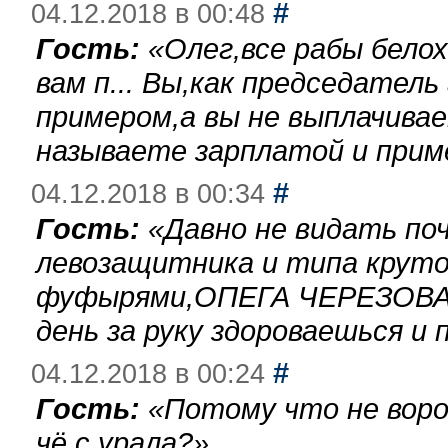
#
04.12.2018 в 00:48
Гость:
«
Олег,все рабы бело
вам п... Вы,как председател
примером,а вы не выплачива
называете зарплатой и при
#
04.12.2018 в 00:34
Гость:
«
Давно не видать по
левозащитника и типа круто
фуфырями,ОПЕГА ЧЕРЕЗОВА-
день за руку здороваешься и п
#
04.12.2018 в 00:24
Гость:
«
Потому что не воро
чё с урала?
»