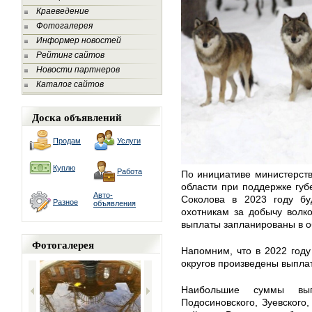
Краеведение
Фотогалерея
Информер новостей
Рейтинг сайтов
Новости партнеров
Каталог сайтов
Доска объявлений
Продам
Услуги
Куплю
Работа
По инициативе министерст
области при поддержке губ
Авто-
Соколова в 2023 году бу
Разное
объявления
охотникам за добычу волк
выплаты запланированы в о
Фотогалерея
Напомним, что в 2022 год
округов произведены выплат
Наибольшие суммы выпл
Подосиновского, Зуевского,