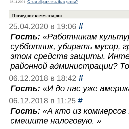
С чем обратились бы к детям?
15.11.2024
Последние комментарии
#
25.04.2020 в 19:06
Гость:
«
Работникам культу
субботник, убирать мусор, г
этом средств защиты. Инте
районной администрации? То
#
06.12.2018 в 18:42
Гость:
«
И до нас уже америк
#
06.12.2018 в 11:25
Гость:
«
А кто из коммерсов
смешите налоговую.
»