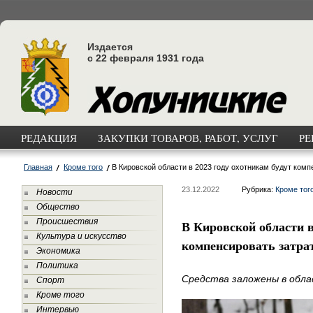
Издается
с 22 февраля 1931 года
РЕДАКЦИЯ
ЗАКУПКИ ТОВАРОВ, РАБОТ, УСЛУГ
РЕ
Главная
Кроме того
В Кировской области в 2023 году охотникам будут ком
23.12.2022
Рубрика:
Кроме тог
Новости
Общество
Происшествия
В Кировской области в
Культура и искусство
компенсировать затра
Экономика
Политика
Средства заложены в обл
Спорт
Кроме того
Интервью