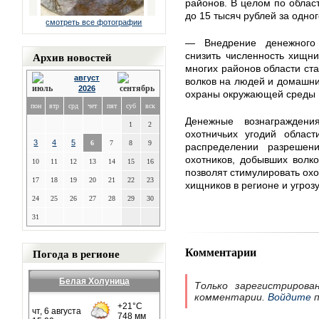
районов. В целом по облас
до 15 тысяч рублей за одног
смотреть все фотографии
— Внедрение денежного
Архив новостей
снизить численность хищни
многих районов области ст
август
волков на людей и домашни
2026
охраны окружающей среды К
пон
втр
срд
чет
пят
суб
вск
Денежные вознагражден
1
2
охотничьих угодий област
3
4
5
6
7
8
9
распределении разреше
охотников, добывших волко
10
11
12
13
14
15
16
позволят стимулировать охо
17
18
19
20
21
22
23
хищников в регионе и угроз
24
25
26
27
28
29
30
31
Комментарии
Погода в регионе
Белая Холуница
Только зарегистрирова
комментарии.
Войдите
п