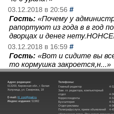
#
03.12.2018 в 20:56
Гость:
«
Почему у администр
рапортуют из года в в год п
дворцах и денег нету.НОНСЕ
#
03.12.2018 в 16:59
Гость:
«
Вот и сидите вы вс
то кормушка закроется,н...
»
Адрес редакции:
Телефоны:
613200, Кировская обл., г. Белая
Главный редактор
4-3
Холуница, ул. Смирнова, 18
Зам. гл. редактора, компьютерный
отдел
4-3
E-mail:
H_zori@mail.ru
Корреспонденты
4-3
Индекс издания:
51982
Бухгалтерия
4-3
Отдел рекламы
4-3
Полиграфуслуги, прием объявлений
4-4