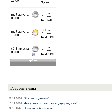
Говорит улица
"Желаю и делаю!"
27.12.2024
Чей успех оставил в сердце радость?
13.12.2024
По пути доброй воли
29.11.2024