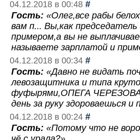
#
04.12.2018 в 00:48
Гость:
«
Олег,все рабы бело
вам п... Вы,как председател
примером,а вы не выплачива
называете зарплатой и при
#
04.12.2018 в 00:34
Гость:
«
Давно не видать по
левозащитника и типа круто
фуфырями,ОПЕГА ЧЕРЕЗОВА-
день за руку здороваешься и п
#
04.12.2018 в 00:24
Гость:
«
Потому что не воро
чё с урала?
»