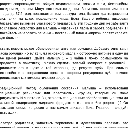
роцесс сопровождается общим недомоганием, плохим сном, беспокойны
оведением, плачем. Могут воспалиться десны. Возможны понос или рвота
ногда до 37,5 град. повышается температура тела, бывают кратковременн
ысыпания на коже, покраснение лица. Если Вашего ребенка лихорадит
бязательно вызовите участкового педиатра. В эти трудные дни не забывайт
то главное лекарство для малыша – удвоенная ласка и забота родителей. 
пасайтесь избаловать ребенка – постоянный плач и капризы портят характ
уда больше!
стати, помочь может обыкновенная аптечная ромашка. Добавьте одну капл
асла ромашки к 5 мл (1 ч. л.) основного масла и осторожно вотрите в одну и
бе щечки ребенка. Дайте малышу 1 – 2 чайные ложки ромашкового ча
продается в пакетиках). Можно сделать теплый компресс с ромашкой 
риложите его к щеке с той стороны, где режутся зубы. При сильно
еспокойстве и покраснении щеки со стороны режущегося зуба, ромашк
рописывают как гомеопатическое средство.
радиционный метод облегчения состояния малыша – использовани
пециальных резиновых или пластиковых игрушек, которые он може
рикусывать. И знаете ли Вы, что есть специальные обезболивающие гели д
алышей, содержащие лидокаин (продаются в аптеках без рецептов)? Он
ызывают онемение десен и тем самым снижают боль. Главное – следуйт
нструкции.
оветую родителям, запастись терпением и мужественно пережить это