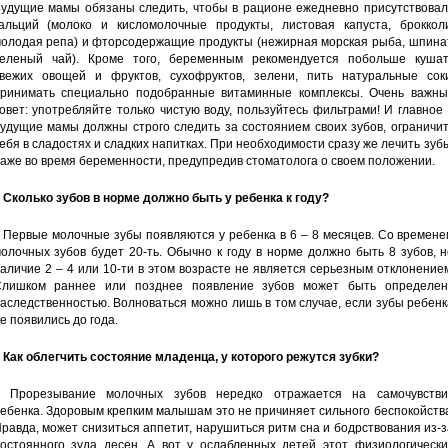
удущие мамы обязаны следить, чтобы в рационе ежедневно присутствовал
альций (молоко и кисломолочные продукты, листовая капуста, брокколи
олодая репа) и фторсодержащие продукты (нежирная морская рыба, шпинат
еленый чай). Кроме того, беременным рекомендуется побольше кушат
вежих овощей и фруктов, сухофруктов, зелени, пить натуральные соки
ринимать специально подобранные витаминные комплексы. Очень важны
овет: употребляйте только чистую воду, пользуйтесь фильтрами! И главное
удущие мамы должны строго следить за состоянием своих зубов, ограничи
ебя в сладостях и сладких напитках. При необходимости сразу же лечить зуб
аже во время беременности, предупредив стоматолога о своем положении.
 Сколько зубов в норме должно быть у ребенка к году?
 Первые молочные зубы появляются у ребенка в 6 – 8 месяцев. Со времен
олочных зубов будет 20-ть. Обычно к году в норме должно быть 8 зубов, 
аличие 2 – 4 или 10-ти в этом возрасте не является серьезным отклонение
лишком раннее или позднее появление зубов может быть определен
аследственностью. Волноваться можно лишь в том случае, если зубы ребен
е появились до года.
 Как облегчить состояние младенца, у которого режутся зубки?
 Прорезывание молочных зубов нередко отражается на самочувстви
ебенка. Здоровым крепким малышам это не причиняет сильного беспокойств
равда, может снизиться аппетит, нарушиться ритм сна и бодрствования из-
остоянного зуда десен. А вот у ослабленных детей этот физиологически