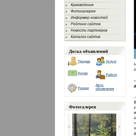
Краеведение
Фотогалерея
Информер новостей
Рейтинг сайтов
Новости партнеров
Каталог сайтов
Доска объявлений
Продам
Услуги
Н
о
Куплю
Работа
–
Авто-
д
Разное
объявления
–
В
Фотогалерея
у
м
ш
«
э
д