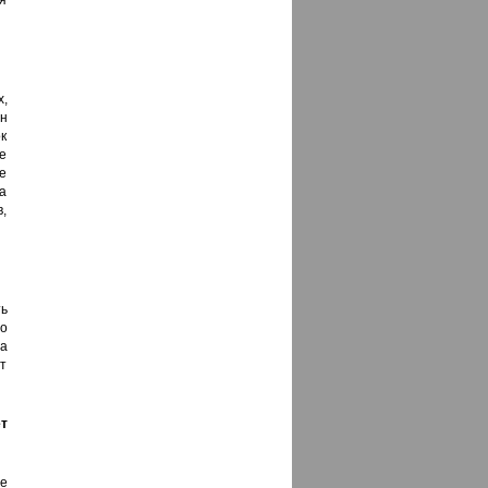
я
,
ен
к
ое
е
а
,
ь
о
на
т
ет
е