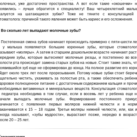
олочных, уже достаточно пространства. А вот если такие «окошечки» н
оявились – лучше обратится к специалисту! Ваш четырехлетний малы
алуется на шатающиеся зубки? Тоже не тяните с консультацией 
томатолога: причиной такого явления может быть кариес и его осложнения.
 Во сколько лет выпадают молочные зубы?
 Постепенная смена зубов начинает происходить примерно с пяти-шести л
 у малыша появляются большие коренные зубы, которые стоматолог
азывают «моляры». А затем в старшем дошкольном возрасте начинают раст
ередние зубы, которые вытесняют молочные резцы, и постепенно во все
олости рта происходит замена старых зубов на новые. Стоит также знать, ч
оявившийся зуб еще не сформирован до конца. На полное развитие его кор
йдет около трех лет после прорезывания. Потому новые зубки стоит береч
щательно чистить, ухаживать за полостью рта, а также обеспечить ребен
доровое полноценное питание с достаточным содержанием кальция и прочи
еобходимых витаминных и минеральных веществ. Консультация стоматолог
 педиатра необходима в том случае, если в восемь лет у ребенка еще н
ачали выпадать молочные зубы. Формирование постоянного прикус
ачинается с появления первых моляров нижней челюсти и в норм
аканчивается к 15 – 18 годам. Третьи моляры нижней челюсти, или, как 
ногда называют, «зубы мудрости», вырастают позже, нередко в возраст
осле 20 – 25 лет.
Комментарии