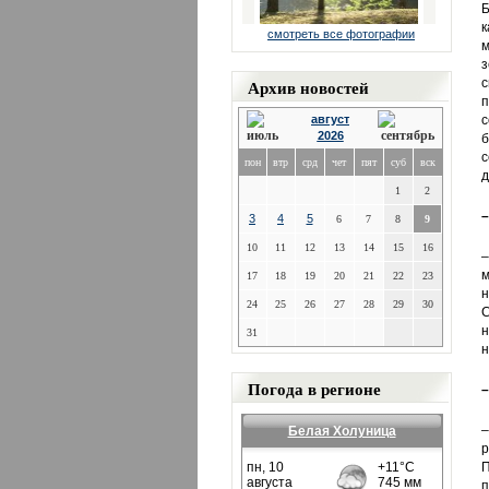
Б
к
смотреть все фотографии
м
з
Архив новостей
с
п
август
с
2026
б
с
пон
втр
срд
чет
пят
суб
вск
д
1
2
–
3
4
5
6
7
8
9
10
11
12
13
14
15
16
–
м
17
18
19
20
21
22
23
н
24
25
26
27
28
29
30
С
н
31
н
Погода в регионе
–
–
Белая Холуница
р
П
п