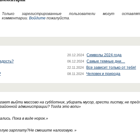
Только зарегистрированные пользователи могут оставлят
комментарии.
Войдите
пожалуйста.
Символы 2024 года
20.12.2024
радость?
Самые темные дни…
06.12.2024
Все зависит только от тебя!
22.11.2024
?
Человек и природа
08.11.2024
ают выйти массово на субботник, убирать мусор, грести листву, не пред
 районной администрации? Тогда это вопи
»
лись. Пока в виде норок.
»
белую зарплату?Не смешите налоговую.
»