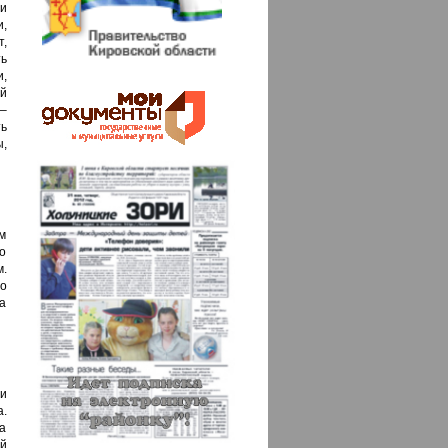
и
,
,
ь
,
й
 –
ть
ы,
ем
но
м.
о
ка
и
а.
за
й