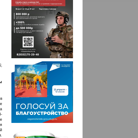
,
ы
 в
же
а
й-
е
я
й
.