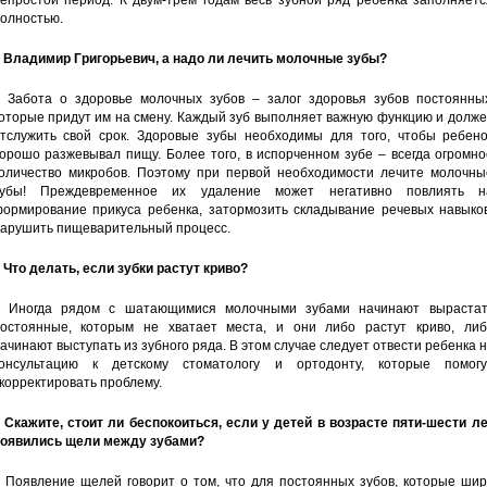
епростой период. К двум-трем годам весь зубной ряд ребенка заполняетс
олностью.
 Владимир Григорьевич, а надо ли лечить молочные зубы?
 Забота о здоровье молочных зубов – залог здоровья зубов постоянных
оторые придут им на смену. Каждый зуб выполняет важную функцию и долж
тслужить свой срок. Здоровые зубы необходимы для того, чтобы ребено
орошо разжевывал пищу. Более того, в испорченном зубе – всегда огромн
оличество микробов. Поэтому при первой необходимости лечите молочны
зубы! Преждевременное их удаление может негативно повлиять н
ормирование прикуса ребенка, затормозить складывание речевых навыков
арушить пищеварительный процесс.
 Что делать, если зубки растут криво?
 Иногда рядом с шатающимися молочными зубами начинают вырастат
остоянные, которым не хватает места, и они либо растут криво, либ
ачинают выступать из зубного ряда. В этом случае следует отвести ребенка 
онсультацию к детскому стоматологу и ортодонту, которые помогу
корректировать проблему.
 Скажите, стоит ли беспокоиться, если у детей в возрасте пяти-шести л
оявились щели между зубами?
 Появление щелей говорит о том, что для постоянных зубов, которые шир