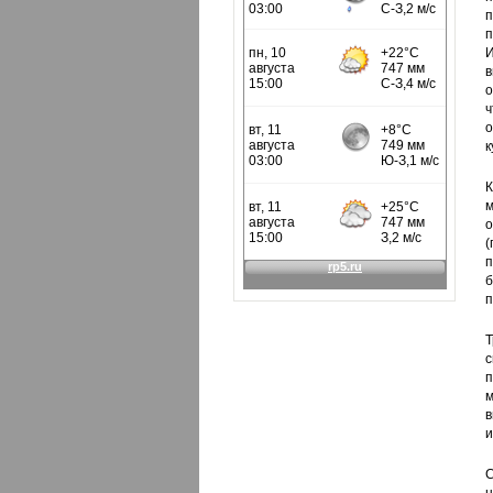
п
п
И
в
о
ч
о
к
К
м
о
(
п
б
п
Т
с
п
м
в
и
С