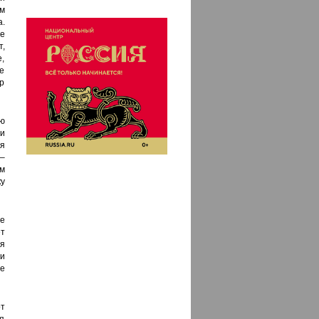
м
.
ые
,
е,
Не
ер
ю
ли
я
–
м
у
е
т
ля
и
е
т