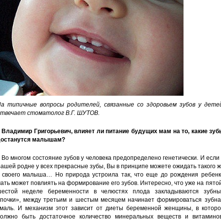
а типичные вопросы родителей, связанные со здоровьем зубов у детей
твечает стоматолог В.Г. ШУТОВ.
 Владимир Григорьевич, влияет ли питание будущих мам на то, какие зуб
останутся малышам?
 Во многом состояние зубов у человека предопределено генетически. И если
ашей родне у всех прекрасные зубы, Вы в принципе можете ожидать такого 
 своего малыша… Но природа устроила так, что еще до рождения ребенк
ать может повлиять на формирование его зубов. Интересно, что уже на пято
естой неделе беременности в челюстях плода закладываются зубны
почки», между третьим и шестым месяцем начинает формироваться зубна
маль. И механизм этот зависит от диеты беременной женщины, в которо
олжно быть достаточное количество минеральных веществ и витаминов