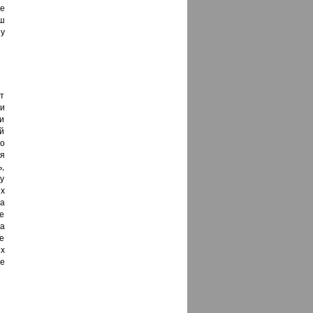
е
ш
у
ет
и
и
й
то
ня
ь,
ку
х
а
е
а
е
их
е