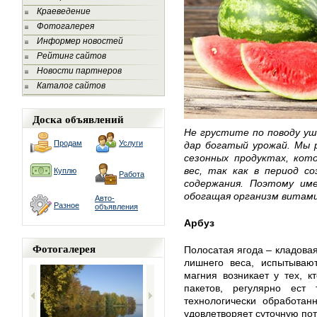
Краеведение
Фотогалерея
Информер новостей
Рейтинг сайтов
Новости партнеров
Каталог сайтов
Доска объявлений
Не грустите по поводу уш
Продам
Услуги
дар богатый урожай. Мы р
сезонных продуктах, ко
вес, так как в период с
Куплю
Работа
содержания. Поэтому им
обогащая организм витам
Авто-
Разное
объявления
Арбуз
Фотогалерея
Полосатая ягода – кладовая
лишнего веса, испытывают
магния возникает у тех, кт
пакетов, регулярно ест
технологически обработан
удовлетворяет суточную пот