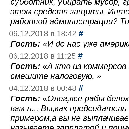
субботник, убирать мусор, г
этом средств защиты. Инте
районной администрации? То
#
06.12.2018 в 18:42
Гость:
«
И до нас уже америк
#
06.12.2018 в 11:25
Гость:
«
А кто из коммерсов
смешите налоговую.
»
#
04.12.2018 в 00:48
Гость:
«
Олег,все рабы бело
вам п... Вы,как председател
примером,а вы не выплачива
называете зарплатой и при