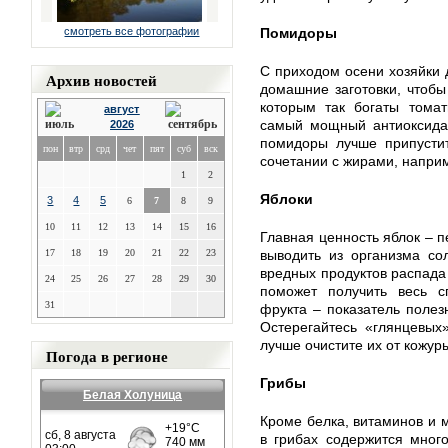
смотреть все фотографии
Помидоры
С приходом осени хозяйки 
Архив новостей
домашние заготовки, чтобы
которым так богаты тома
август
самый мощный антиоксидан
2026
помидоры лучше припустит
пон
втр
срд
чет
пят
суб
вск
сочетании с жирами, напри
1
2
Яблоки
3
4
5
6
7
8
9
10
11
12
13
14
15
16
Главная ценность яблок – п
17
18
19
20
21
22
23
выводить из организма со
вредных продуктов распада 
24
25
26
27
28
29
30
поможет получить весь сп
31
фрукта – показатель полез
Остерегайтесь «глянцевых
лучше очистите их от кожур
Погода в регионе
Грибы
Белая Холуница
Кроме белка, витаминов и м
в грибах содержится много