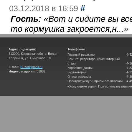
#
03.12.2018 в 16:59
Гость:
«
Вот и сидите вы вс
то кормушка закроется,н...
»
Адрес редакции:
Телефоны:
613200, Кировская обл., г. Белая
Главный редактор
4-3
Холуница, ул. Смирнова, 18
Зам. гл. редактора, компьютерный
отдел
4-3
E-mail:
H_zori@mail.ru
Корреспонденты
4-3
Индекс издания:
51982
Бухгалтерия
4-3
Отдел рекламы
4-3
Полиграфуслуги, прием объявлений
4-4
«Холуницкие зори». При использовании и