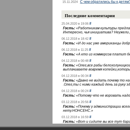
С чем обратились бы к детям
15.11.2024
Последние комментарии
#
25.04.2020 в 19:06
Гость:
«
Работникам культуры предлаг
Интересно, чья инициатива? Неужели
#
06.12.2018 в 18:42
Гость:
«
И до нас уже американцы добра
#
06.12.2018 в 11:25
Гость:
«
А кто из коммерсов платит 
#
04.12.2018 в 00:48
Гость:
«
Олег,все рабы белохолуницко
выплачиваете вовремя копейки,котор
#
04.12.2018 в 00:34
Гость:
«
Давно не видать почему то 
.Олег,ты с ними каждый день за руку зд
#
04.12.2018 в 00:24
Гость:
«
Потому что не воровать надо 
#
03.12.2018 в 20:56
Гость:
«
Почему у администрации всегд
нету.НОНСЕНС.
»
#
03.12.2018 в 16:59
Гость:
«
Вот и сидите вы все тут бара