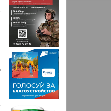
к
.
я
,