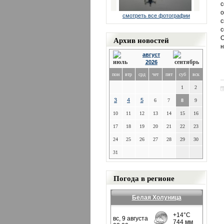
с
о
смотреть все фотографии
с
с
Архив новостей
О
н
август
2026
пон
втр
срд
чет
пят
суб
вск
1
2
3
4
5
6
7
8
9
10
11
12
13
14
15
16
17
18
19
20
21
22
23
24
25
26
27
28
29
30
31
Погода в регионе
Белая Холуница