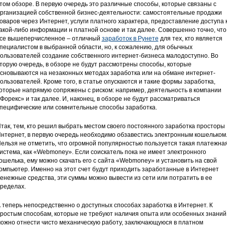
том обзоре. В первую очередь это различные способы, которые связаны с
рганизацией собственной бизнес-деятельности: самостоятельные продажи
оваров через Интернет, услуги платного характера, предоставление доступа 
акой-либо информации н платной основе и так далее. Совершенно точно, что
се вышеперчисленное – отличный
заработок в Рунете
для тех, кто является
пециалистом в выбранной области, но, к сожалению, для обычных
ользователей создание собственного интернет-бизнеса малодоступно. Во
торую очередь, в обзоре не будут рассмотрены способы, которые
сновываются на незаконных методах заработка или на обмане интернет-
ользователей. Кроме того, в статье опускаются и такие формы заработка,
оторые напрямую сопряжены с риском: например, деятельность в компании
Форекс» и так далее. И, наконец, в обзоре не будут рассматриваться
пецифические или сомнительные способы заработка.
так, тем, кто решил выбрать местом своего постоянного заработка просторы
нтернет, в первую очередь необходимо обзавестись электронным кошельком
ельзя не отметить, что огромной популярностью пользуется такая платежна
истема, как «Webmoney». Если соискатель пока не имеет электронного
ошелька, ему можно скачать его с сайта «Webmoney» и установить на свой
омпьютер. Именно на этот счет будут приходить заработанные в Интернет
енежные средства, эти суммы можно вывести из сети или потратить в ее
ределах.
 теперь непосредственно о доступных способах заработка в Интернет. К
ростым способам, которые не требуют наличия опыта или особенных знаний
ожно отнести чисто механическую работу, заключающуюся в платном