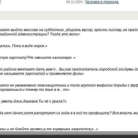
?
Человек и природа
08.11.2024
ают выйти массово на субботник, убирать мусор, грести листву, не пред
 районной администрации? Тогда это вопи
»
лись. Пока в виде норок.
»
белую зарплату?Не смешите налоговую.
»
го района мечтают дать вам п... Вы,как председатель городской госдумы 
ые называете зарплатой и применяете физи
»
нашего не уважаемого левозащитника и типа крутого мафиози борьбы с 
ороваешься и почему то язык в ж... по
»
уметь блин,деревня.Ты чё с урала?
»
а нет денег,хотя рапортуют из года в в год по профициту? Вся власть жи
ны и не блейте громко,а то кормушка закроется,н...
»