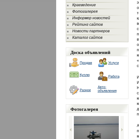
э
Краеведение
о
Фотогалерея
т
Информер новостей
к
в
Рейтинг сайтов
с
Новости партнеров
п
Каталог сайтов
в
о
п
Доска объявлений
к
«
Продам
Услуги
с
Куплю
Работа
И
И
Авто-
Н
Разное
объявления
с
к
к
Фотогалерея
д
п
А
п
м