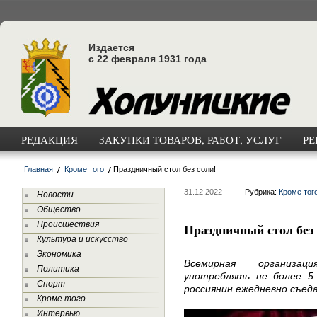
Издается
с 22 февраля 1931 года
РЕДАКЦИЯ
ЗАКУПКИ ТОВАРОВ, РАБОТ, УСЛУГ
РЕ
Главная
Кроме того
Праздничный стол без соли!
31.12.2022
Рубрика:
Кроме тог
Новости
Общество
Происшествия
Праздничный стол без 
Культура и искусство
Экономика
Всемирная организац
Политика
употреблять не более 5 
Спорт
россиянин ежедневно съеда
Кроме того
Интервью