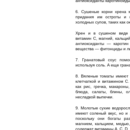
антиоксиданты каротиноиды
6. Сушеные корни хрена 
придания им остроты и п
холодных супов, таких как о
Хрен и в сушеном виде 
витамин С, магний, кальций
антиоксиданты — каротин
вещества — фитонциды и л
7. Гранатовый соус помо
используя соль. А еще гран
8. Вяленые томаты имеют 
клетчаткой и витамином С.
как рис, гречка, макарон
блюда, салаты, блины, о
несладкой выпечки.
9. Молотые сухие водоросл
имеют соленый вкус, но и 
поскольку они богаты р
магнием, кальцием, медью
содержат витамины A, C, D, E