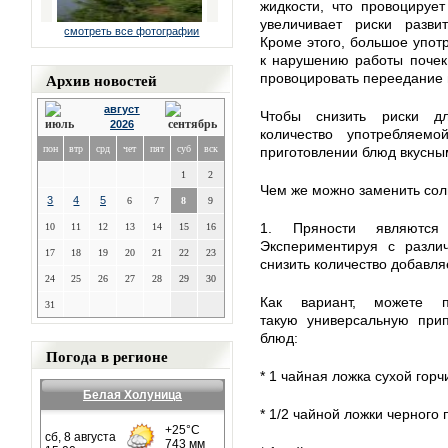
жидкости, что провоцируе
увеличивает риски развит
смотреть все фотографии
Кроме этого, большое упот
к нарушению работы почек 
Архив новостей
провоцировать переедание 
август
Чтобы снизить риски д
2026
количество употребляем
пон
втр
срд
чет
пят
суб
вск
приготовлении блюд вкусны
1
2
Чем же можно заменить сол
3
4
5
6
7
8
9
1. Пряности являются 
10
11
12
13
14
15
16
Экспериментируя с разли
17
18
19
20
21
22
23
снизить количество добавля
24
25
26
27
28
29
30
Как вариант, можете п
31
такую универсальную при
блюд:
Погода в регионе
* 1 чайная ложка сухой горч
Белая Холуница
* 1/2 чайной ложки черного 