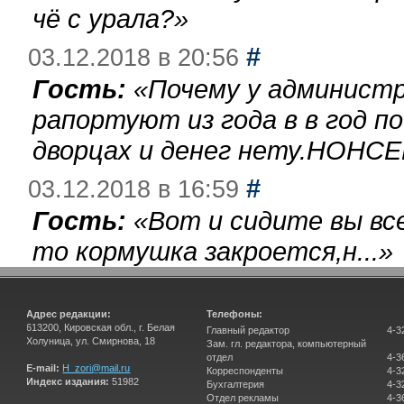
чё с урала?
»
#
03.12.2018 в 20:56
Гость:
«
Почему у администр
рапортуют из года в в год п
дворцах и денег нету.НОНСЕ
#
03.12.2018 в 16:59
Гость:
«
Вот и сидите вы вс
то кормушка закроется,н...
»
Адрес редакции:
Телефоны:
613200, Кировская обл., г. Белая
Главный редактор
4-3
Холуница, ул. Смирнова, 18
Зам. гл. редактора, компьютерный
отдел
4-3
E-mail:
H_zori@mail.ru
Корреспонденты
4-3
Индекс издания:
51982
Бухгалтерия
4-3
Отдел рекламы
4-3