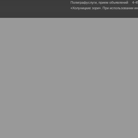
Полиграфуслуги, прием объявлений
4-4
«Холуницкие зори». При использовании и