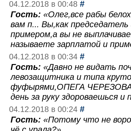
#
04.12.2018 в 00:48
Гость:
«
Олег,все рабы бело
вам п... Вы,как председател
примером,а вы не выплачива
называете зарплатой и при
#
04.12.2018 в 00:34
Гость:
«
Давно не видать по
левозащитника и типа круто
фуфырями,ОПЕГА ЧЕРЕЗОВА-
день за руку здороваешься и п
#
04.12.2018 в 00:24
Гость:
«
Потому что не воро
чё с урала?
»