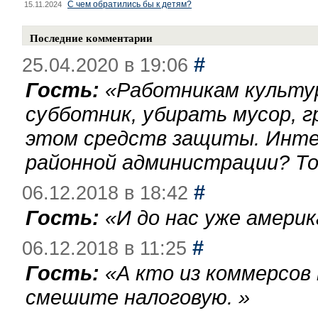
С чем обратились бы к детям?
15.11.2024
Последние комментарии
#
25.04.2020 в 19:06
Гость:
«
Работникам культу
субботник, убирать мусор, г
этом средств защиты. Инте
районной администрации? То
#
06.12.2018 в 18:42
Гость:
«
И до нас уже америк
#
06.12.2018 в 11:25
Гость:
«
А кто из коммерсов
смешите налоговую.
»