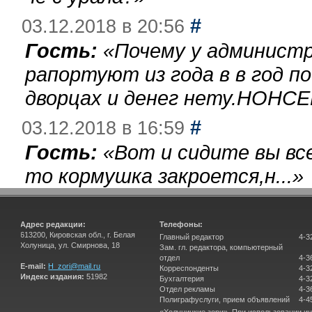
#
03.12.2018 в 20:56
Гость:
«
Почему у администр
рапортуют из года в в год п
дворцах и денег нету.НОНСЕ
#
03.12.2018 в 16:59
Гость:
«
Вот и сидите вы вс
то кормушка закроется,н...
»
Адрес редакции:
Телефоны:
613200, Кировская обл., г. Белая
Главный редактор
4-3
Холуница, ул. Смирнова, 18
Зам. гл. редактора, компьютерный
отдел
4-3
E-mail:
H_zori@mail.ru
Корреспонденты
4-3
Индекс издания:
51982
Бухгалтерия
4-3
Отдел рекламы
4-3
Полиграфуслуги, прием объявлений
4-4