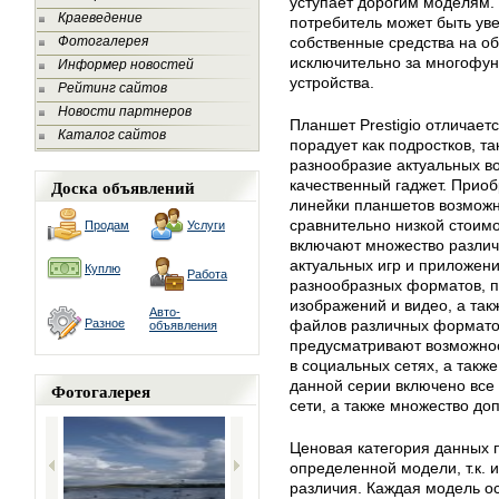
уступает дорогим моделям.
Краеведение
потребитель может быть уве
Фотогалерея
собственные средства на о
исключительно за многофун
Информер новостей
устройства.
Рейтинг сайтов
Новости партнеров
Планшет Prestigio отличае
Каталог сайтов
порадует как подростков, та
разнообразие актуальных в
Доска объявлений
качественный гаджет. Прио
линейки планшетов возмож
сравнительно низкой стоим
Продам
Услуги
включают множество различ
актуальных игр и приложени
Куплю
Работа
разнообразных форматов, п
изображений и видео, а та
Авто-
Разное
файлов различных формато
объявления
предусматривают возможнос
в социальных сетях, а такж
данной серии включено все 
Фотогалерея
сети, а также множество д
Ценовая категория данных 
определенной модели, т.к. 
различия. Каждая модель о