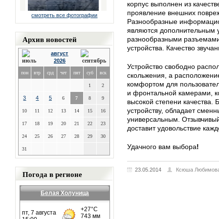
корпус выполнен из качест
проявление внешних повреж
смотреть все фотографии
Разнообразные информацио
являются дополнительным у
Архив новостей
разнообразными разъемами д
устройства. Качество звуча
август
2026
Устройство свободно распол
пон
втр
срд
чет
пят
суб
вск
скольжения, а расположени
комфортом для пользовател
1
2
и фронтальной камерами, к
3
4
5
6
7
8
9
высокой степени качества. 
устройству, обладает смен
10
11
12
13
14
15
16
универсальным. Отзывчивы
17
18
19
20
21
22
23
доставит удовольствие каж
24
25
26
27
28
29
30
Удачного вам выбора
!
31
23.05.2014
Ксюша Любимов
Погода в регионе
Белая Холуница