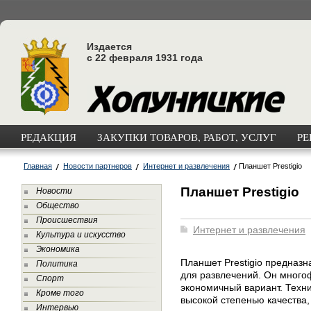
Издается
с 22 февраля 1931 года
РЕДАКЦИЯ
ЗАКУПКИ ТОВАРОВ, РАБОТ, УСЛУГ
РЕ
Главная
Новости партнеров
Интернет и развлечения
Планшет Prestigio
Планшет Prestigio
Новости
Общество
Происшествия
Интернет и развлечения
Культура и искусство
Экономика
Планшет Prestigio предназн
Политика
для развлечений. Он много
Спорт
экономичный вариант. Техн
Кроме того
высокой степенью качества,
Интервью