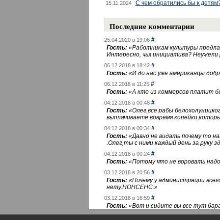
С чем обратились бы к детям
15.11.2024
Последние комментарии
#
25.04.2020 в 19:06
Гость:
«
Работникам культуры предлаг
Интересно, чья инициатива? Неужели
#
06.12.2018 в 18:42
Гость:
«
И до нас уже американцы добра
#
06.12.2018 в 11:25
Гость:
«
А кто из коммерсов платит 
#
04.12.2018 в 00:48
Гость:
«
Олег,все рабы белохолуницко
выплачиваете вовремя копейки,котор
#
04.12.2018 в 00:34
Гость:
«
Давно не видать почему то 
.Олег,ты с ними каждый день за руку зд
#
04.12.2018 в 00:24
Гость:
«
Потому что не воровать надо 
#
03.12.2018 в 20:56
Гость:
«
Почему у администрации всегд
нету.НОНСЕНС.
»
#
03.12.2018 в 16:59
Гость:
«
Вот и сидите вы все тут бара