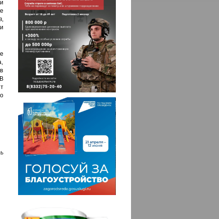
и
е
,
и
е
,
в
В
т
о
ь