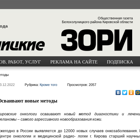
Общественная газета
Белохолуницкого района Кировской области
года
В, РАБОТ, УСЛУГ
РЕКЛАМА НА САЙТЕ
ПОДПИСКА
етоды
3.12.2022
Рубрика:
Кроме того
Просмотров: 2057
Осваивают новые методы
ировские онкологи осваивают новый метод диагностики и лечени
еланомы – самого агрессивного новообразования кожи.
жегодно в России выявляется до 12000 новых случаев онкозаболевания. 
ентре онкологии и медицинской радио- логии г. Кирова старший научны