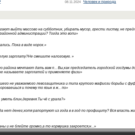
?
Человек и природа
08.11.2024
ают выйти массово на субботник, убирать мусор, грести листву, не пред
 районной администрации? Тогда это вопи
»
лись. Пока в виде норок.
»
белую зарплату?Не смешите налоговую.
»
го района мечтают дать вам п... Вы,как председатель городской госдумы 
ые называете зарплатой и применяете физи
»
нашего не уважаемого левозащитника и типа крутого мафиози борьбы с 
ороваешься и почему то язык в ж... по
»
уметь блин,деревня.Ты чё с урала?
»
а нет денег,хотя рапортуют из года в в год по профициту? Вся власть жи
ны и не блейте громко,а то кормушка закроется,н...
»