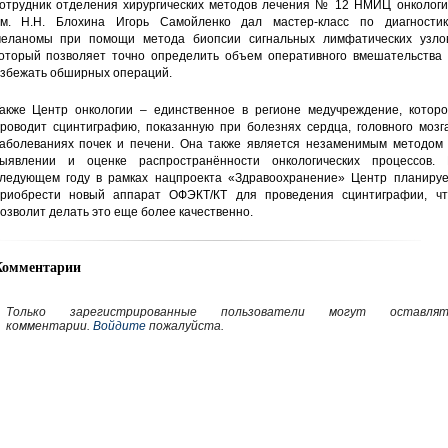
отрудник отделения хирургических методов лечения № 12 НМИЦ онкологи
м. Н.Н. Блохина Игорь Самойленко дал мастер-класс по диагностик
еланомы при помощи метода биопсии сигнальных лимфатических узлов
оторый позволяет точно определить объем оперативного вмешательства 
збежать обширных операций.
акже Центр онкологии – единственное в регионе медучреждение, которо
роводит сцинтиграфию, показанную при болезнях сердца, головного мозга
аболеваниях почек и печени. Она также является незаменимым методом 
ыявлении и оценке распространённости онкологических процессов. 
ледующем году в рамках нацпроекта «Здравоохранение» Центр планируе
риобрести новый аппарат ОФЭКТ/КТ для проведения сцинтиграфии, чт
озволит делать это еще более качественно.
Комментарии
Только зарегистрированные пользователи могут оставлят
комментарии.
Войдите
пожалуйста.