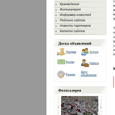
с
Краеведение
и
Фотогалерея
м
к
Информер новостей
и
Рейтинг сайтов
Новости партнеров
Т
Каталог сайтов
п
з
в
Доска объявлений
с
п
Продам
Услуги
п
Куплю
Работа
Авто-
Разное
объявления
Фотогалерея