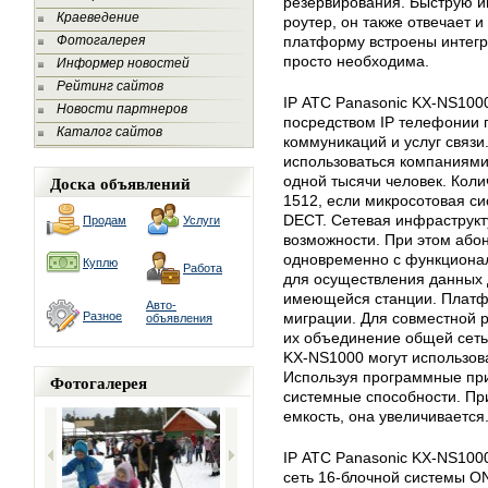
резервирования. Быструю и
Краеведение
роутер, он также отвечает и
Фотогалерея
платформу встроены интегр
просто необходима.
Информер новостей
Рейтинг сайтов
IP АТС Panasonic KX-NS100
Новости партнеров
посредством IP телефонии
Каталог сайтов
коммуникаций и услуг связ
использоваться компаниями
Доска объявлений
одной тысячи человек. Коли
1512, если микросотовая си
DECT. Сетевая инфраструкт
Продам
Услуги
возможности. При этом або
одновременно с функционал
Куплю
Работа
для осуществления данных 
имеющейся станции. Платф
Авто-
Разное
миграции. Для совместной 
объявления
их объединение общей сеть
KX-NS1000 могут использова
Используя программные при
Фотогалерея
системные способности. Пр
емкость, она увеличивается
IP АТС Panasonic KX-NS100
сеть 16-блочной системы O