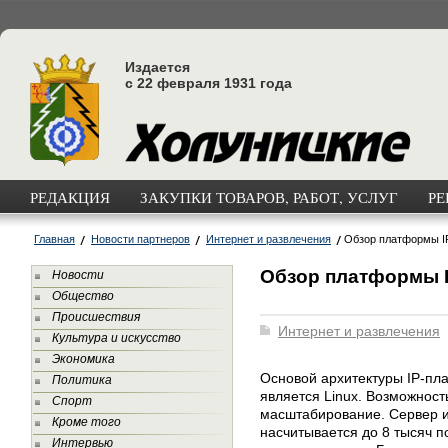
Издается
с 22 февраля 1931 года
РЕДАКЦИЯ
ЗАКУПКИ ТОВАРОВ, РАБОТ, УСЛУГ
РЕ
Главная
Новости партнеров
Интернет и развлечения
Обзор платформы I
Обзор платформы I
Новости
Общество
Происшествия
Интернет и развлечения
Культура и искусство
Экономика
Основой архитектуры IP-пл
Политика
является Linux. Возможнос
Спорт
масштабирование. Сервер и
Кроме того
насчитывается до 8 тысяч 
Интервью