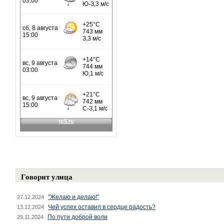
Говорит улица
"Желаю и делаю!"
27.12.2024
Чей успех оставил в сердце радость?
13.12.2024
По пути доброй воли
29.11.2024