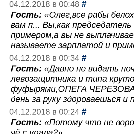
#
04.12.2018 в 00:48
Гость:
«
Олег,все рабы бело
вам п... Вы,как председател
примером,а вы не выплачива
называете зарплатой и при
#
04.12.2018 в 00:34
Гость:
«
Давно не видать по
левозащитника и типа круто
фуфырями,ОПЕГА ЧЕРЕЗОВА-
день за руку здороваешься и п
#
04.12.2018 в 00:24
Гость:
«
Потому что не воро
чё с урала?
»