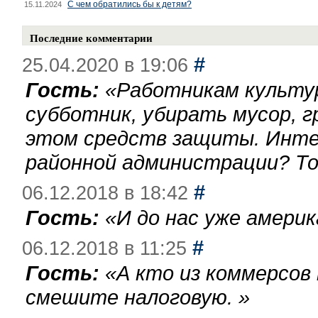
С чем обратились бы к детям?
15.11.2024
Последние комментарии
#
25.04.2020 в 19:06
Гость:
«
Работникам культу
субботник, убирать мусор, г
этом средств защиты. Инте
районной администрации? То
#
06.12.2018 в 18:42
Гость:
«
И до нас уже америк
#
06.12.2018 в 11:25
Гость:
«
А кто из коммерсов
смешите налоговую.
»