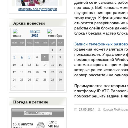
данной сети связана с раб
протокол). Веб-консоль мож
смотреть все фотографии
осуществления программир
точку входа. К функционал
Архив новостей
относится резервирование 
работы слейв блоков данно
август
блока / бекапа мастер блок
2026
пон
втр
срд
чет
пят
суб
вск
Записи телефонных разгов
хранения может являться г
1
2
пользователя. Управление 
3
4
5
6
7
8
9
помощи приложений Windows
автоматизировать прием ф
10
11
12
13
14
15
16
которые ранее использовал
17
18
19
20
21
22
23
сервер рассчитан на одновр
24
25
26
27
28
29
30
Преимущества платформы я
31
платформу IP АТС Panasoni
поможет решить задачи в л
Погода в регионе
27.05.2014
Ксюша Любимов
Белая Холуница