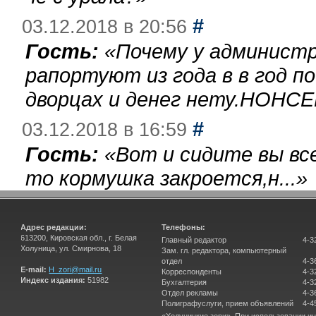
#
03.12.2018 в 20:56
Гость:
«
Почему у администр
рапортуют из года в в год п
дворцах и денег нету.НОНСЕ
#
03.12.2018 в 16:59
Гость:
«
Вот и сидите вы вс
то кормушка закроется,н...
»
Адрес редакции:
Телефоны:
613200, Кировская обл., г. Белая
Главный редактор
4-3
Холуница, ул. Смирнова, 18
Зам. гл. редактора, компьютерный
отдел
4-3
E-mail:
H_zori@mail.ru
Корреспонденты
4-3
Индекс издания:
51982
Бухгалтерия
4-3
Отдел рекламы
4-3
Полиграфуслуги, прием объявлений
4-4