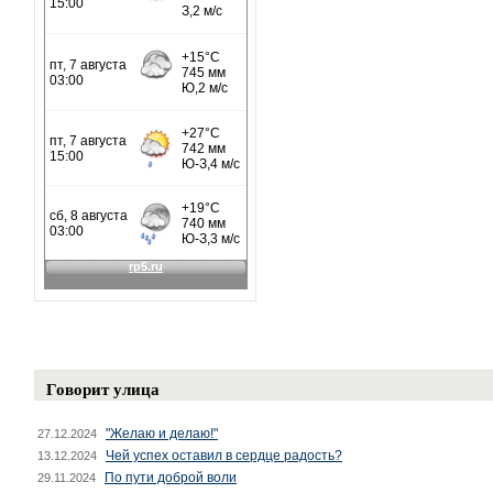
Говорит улица
"Желаю и делаю!"
27.12.2024
Чей успех оставил в сердце радость?
13.12.2024
По пути доброй воли
29.11.2024