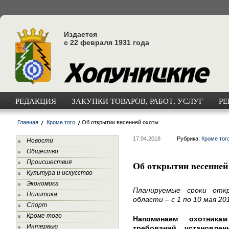
Издается
с 22 февраля 1931 года
РЕДАКЦИЯ
ЗАКУПКИ ТОВАРОВ, РАБОТ, УСЛУГ
РЕ
Главная
Кроме того
Об открытии весенней охоты
17.04.2018
Рубрика:
Кроме тог
Новости
Общество
Происшествия
Об открытии весенней
Культура и искусство
Экономика
Планируемые сроки отк
Политика
области – с 1 по 10 мая 201
Спорт
Кроме того
Напоминаем охотника
Интервью
требований, установле