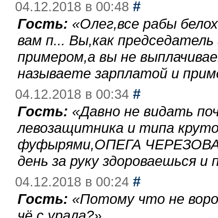
#
04.12.2018 в 00:48
Гость:
«
Олег,все рабы бело
вам п... Вы,как председател
примером,а вы не выплачива
называете зарплатой и при
#
04.12.2018 в 00:34
Гость:
«
Давно не видать по
левозащитника и типа круто
фуфырями,ОПЕГА ЧЕРЕЗОВА-
день за руку здороваешься и п
#
04.12.2018 в 00:24
Гость:
«
Потому что не воро
чё с урала?
»