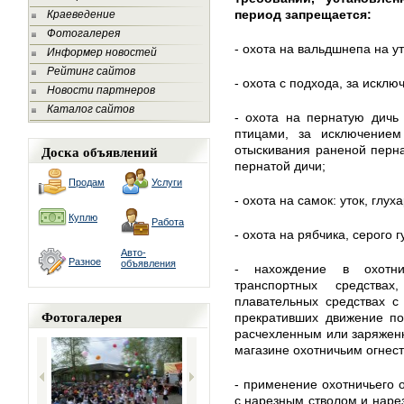
период запрещается:
Краеведение
Фотогалерея
- охота на вальдшнепа на ут
Информер новостей
Рейтинг сайтов
- охота с подхода, за исклю
Новости партнеров
Каталог сайтов
- охота на пернатую дичь
птицами, за исключение
Доска объявлений
отыскивания раненой перна
пернатой дичи;
Продам
Услуги
- охота на самок: уток, глух
Куплю
Работа
- охота на рябчика, серого 
Авто-
Разное
объявления
- нахождение в охотни
транспортных средства
плавательных средствах с
Фотогалерея
прекративших движение по
расчехленным или заряжен
магазине охотничьим огнес
- применение охотничьего 
с нарезным стволом и нарез