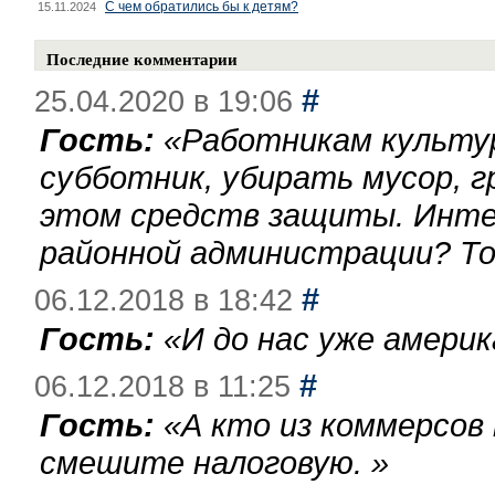
С чем обратились бы к детям?
15.11.2024
Последние комментарии
#
25.04.2020 в 19:06
Гость:
«
Работникам культу
субботник, убирать мусор, г
этом средств защиты. Инте
районной администрации? То
#
06.12.2018 в 18:42
Гость:
«
И до нас уже америк
#
06.12.2018 в 11:25
Гость:
«
А кто из коммерсов
смешите налоговую.
»