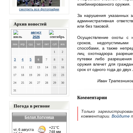
комбинированного оружия.
смотреть все фотографии
За нарушения указанных з
административная ответст
Архив новостей
или без таковой.
август
2026
Осуществление охоты с 
сроков, недопустимыми
пон
втр
срд
чет
пят
суб
вск
способами, а также непре
1
2
лиц охотнадзора разреше
путевки либо разрешения
3
4
5
6
7
8
9
оружия влечет для гражда
10
11
12
13
14
15
16
срок от одного года до двух 
17
18
19
20
21
22
23
Иван Трапезников
24
25
26
27
28
29
30
31
Комментарии
Погода в регионе
Только зарегистрирова
комментарии.
Войдите
п
Белая Холуница