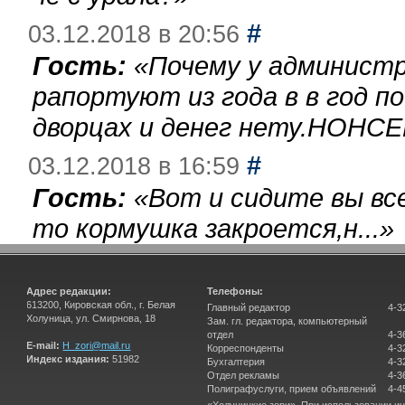
#
03.12.2018 в 20:56
Гость:
«
Почему у администр
рапортуют из года в в год п
дворцах и денег нету.НОНСЕ
#
03.12.2018 в 16:59
Гость:
«
Вот и сидите вы вс
то кормушка закроется,н...
»
Адрес редакции:
Телефоны:
613200, Кировская обл., г. Белая
Главный редактор
4-3
Холуница, ул. Смирнова, 18
Зам. гл. редактора, компьютерный
отдел
4-3
E-mail:
H_zori@mail.ru
Корреспонденты
4-3
Индекс издания:
51982
Бухгалтерия
4-3
Отдел рекламы
4-3
Полиграфуслуги, прием объявлений
4-4