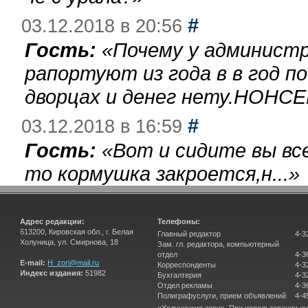
#
03.12.2018 в 20:56
Гость:
«
Почему у администр
рапортуют из года в в год п
дворцах и денег нету.НОНСЕ
#
03.12.2018 в 16:59
Гость:
«
Вот и сидите вы вс
то кормушка закроется,н...
»
Адрес редакции:
Телефоны:
613200, Кировская обл., г. Белая
Главный редактор
4-3
Холуница, ул. Смирнова, 18
Зам. гл. редактора, компьютерный
отдел
4-3
E-mail:
H_zori@mail.ru
Корреспонденты
4-3
Индекс издания:
51982
Бухгалтерия
4-3
Отдел рекламы
4-3
Полиграфуслуги, прием объявлений
4-4