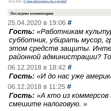
С чем обратились бы к детям?
15.11.2024
Последние комментарии
#
25.04.2020 в 19:06
Гость:
«
Работникам культу
субботник, убирать мусор, г
этом средств защиты. Инте
районной администрации? То
#
06.12.2018 в 18:42
Гость:
«
И до нас уже америк
#
06.12.2018 в 11:25
Гость:
«
А кто из коммерсов
смешите налоговую.
»