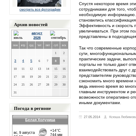
Спустя некоторое время эти
сотрудниками для того, что
смотреть все фотографии
необходимую информацию.
становились классификация 
Архив новостей
Эффективность и скорость
увеличиваться. При этом п
август
представлены в подходящем
2026
пон
втр
срд
чет
пят
суб
вск
Так что современные корпо
сути, многофункциональны
1
2
практические задачи, выпо
3
4
5
6
7
8
9
порталы не только дают отв
10
11
12
13
14
15
16
взаимодействовать друг с д
представителям руководств
17
18
19
20
21
22
23
сэкономить много времени 
24
25
26
27
28
29
30
ведь именно время во мног
главным инструментом и рес
31
возможности оперативно отс
иными документами.
Погода в регионе
27.05.2014
Ксюша Любимов
Белая Холуница