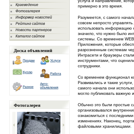
услуга и направление, кото
Краеведение
примерно в это время.
Фотогалерея
Разумеется, с самого нача
Информер новостей
совсем непросто управлять
Рейтинг сайтов
использовать информацию ср
Новости партнеров
значило, что нужно было и
Каталог сайтов
системы. Со временем WEB-
Приложения, которые обесп
Доска объявлений
разрозненным системам чер
Интрасети и браузеры стал
инструментами, что оценили
Продам
Услуги
сотрудники.
Куплю
Работа
Со временем функционал к
Развивались и такие услуги,
Авто-
Разное
объявления
самого начала они использо
могло публиковать важную 
Фотогалерея
Обычно это были простые с
организовывался внутренни
ознакомиться с последними
изменениях. Наконец, порт
файловыми хранилищами.