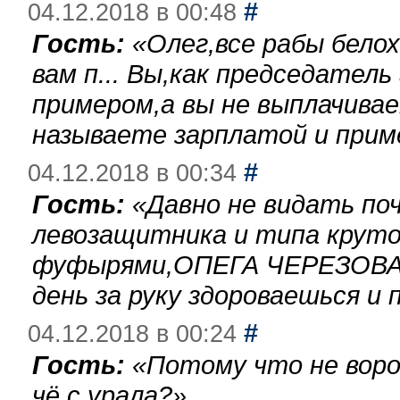
#
04.12.2018 в 00:48
Гость:
«
Олег,все рабы бело
вам п... Вы,как председател
примером,а вы не выплачива
называете зарплатой и при
#
04.12.2018 в 00:34
Гость:
«
Давно не видать по
левозащитника и типа круто
фуфырями,ОПЕГА ЧЕРЕЗОВА-
день за руку здороваешься и п
#
04.12.2018 в 00:24
Гость:
«
Потому что не воро
чё с урала?
»