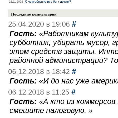
С чем обратились бы к детям?
15.11.2024
Последние комментарии
#
25.04.2020 в 19:06
Гость:
«
Работникам культу
субботник, убирать мусор, г
этом средств защиты. Инте
районной администрации? То
#
06.12.2018 в 18:42
Гость:
«
И до нас уже америк
#
06.12.2018 в 11:25
Гость:
«
А кто из коммерсов
смешите налоговую.
»