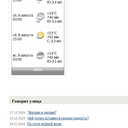
Говорит улица
"Желаю и делаю!"
27.12.2024
Чей успех оставил в сердце радость?
13.12.2024
По пути доброй воли
29.11.2024