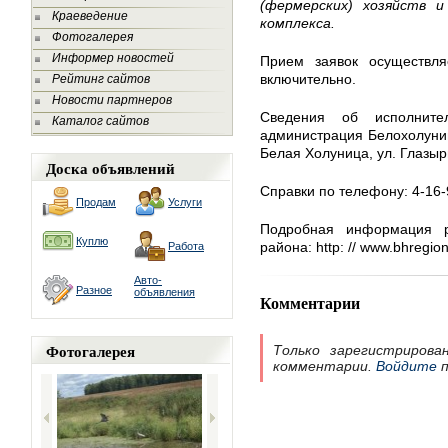
(фермерских) хозяйств 
Краеведение
комплекса.
Фотогалерея
Информер новостей
Прием заявок осуществл
включительно.
Рейтинг сайтов
Новости партнеров
Сведения об исполните
Каталог сайтов
администрация Белохолуниц
Белая Холуница, ул. Глазыри
Доска объявлений
Справки по телефону: 4-16-
Продам
Услуги
Подробная информация р
Куплю
района: http: // www.bhregion
Работа
Авто-
Разное
объявления
Комментарии
Фотогалерея
Только зарегистрирова
комментарии.
Войдите
п