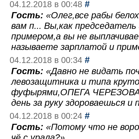
#
04.12.2018 в 00:48
Гость:
«
Олег,все рабы бело
вам п... Вы,как председател
примером,а вы не выплачива
называете зарплатой и при
#
04.12.2018 в 00:34
Гость:
«
Давно не видать по
левозащитника и типа круто
фуфырями,ОПЕГА ЧЕРЕЗОВА-
день за руку здороваешься и п
#
04.12.2018 в 00:24
Гость:
«
Потому что не воро
чё с урала?
»