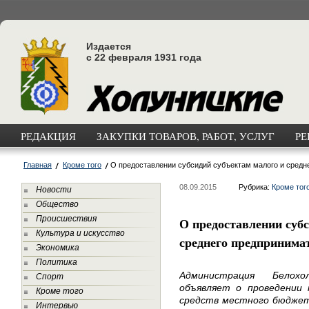
Издается
с 22 февраля 1931 года
РЕДАКЦИЯ
ЗАКУПКИ ТОВАРОВ, РАБОТ, УСЛУГ
РЕ
Главная
Кроме того
О предоставлении субсидий субъектам малого и средн
08.09.2015
Рубрика:
Кроме тог
Новости
Общество
Происшествия
О предоставлении суб
Культура и искусство
среднего предпринима
Экономика
Политика
Администрация Белохо
Спорт
объявляет о проведении 
Кроме того
средств местного бюджета
Интервью