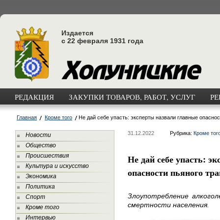
Издается
с 22 февраля 1931 года
РЕДАКЦИЯ
ЗАКУПКИ ТОВАРОВ, РАБОТ, УСЛУГ
РЕ
Главная
Кроме того
Не дай себе упасть: эксперты назвали главные опасно
31.12.2022
Рубрика:
Кроме тог
Новости
Общество
Происшествия
Не дай себе упасть: э
Культура и искусство
опасности пьяного тр
Экономика
Политика
Злоупотребление алкогол
Спорт
смертности населения.
Кроме того
Интервью