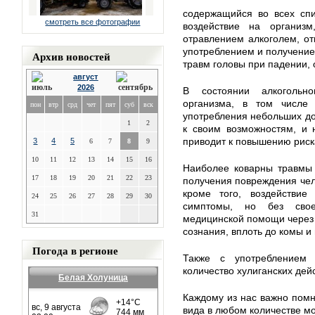
содержащийся во всех спи
смотреть все фотографии
воздействие на организ
отравлением алкоголем, от
употреблением и получение
Архив новостей
травм головы при падении, 
август
2026
В состоянии алкогольн
организма, в том числе 
пон
втр
срд
чет
пят
суб
вск
употребления небольших до
1
2
к своим возможностям, и 
приводит к повышению риск
3
4
5
6
7
8
9
10
11
12
13
14
15
16
Наиболее коварны травмы 
17
18
19
20
21
22
23
получения повреждения чел
кроме того, воздействие
24
25
26
27
28
29
30
симптомы, но без свое
31
медицинской помощи через 
сознания, вплоть до комы и 
Погода в регионе
Также с употреблением 
количество хулиганских дей
Белая Холуница
Каждому из нас важно помн
вида в любом количестве мо