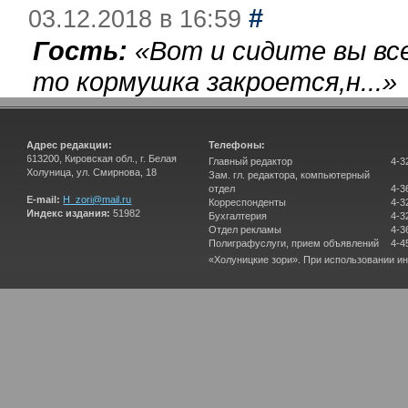
#
03.12.2018 в 16:59
Гость:
«
Вот и сидите вы вс
то кормушка закроется,н...
»
Адрес редакции:
Телефоны:
613200, Кировская обл., г. Белая
Главный редактор
4-3
Холуница, ул. Смирнова, 18
Зам. гл. редактора, компьютерный
отдел
4-3
E-mail:
H_zori@mail.ru
Корреспонденты
4-3
Индекс издания:
51982
Бухгалтерия
4-3
Отдел рекламы
4-3
Полиграфуслуги, прием объявлений
4-4
«Холуницкие зори». При использовании и